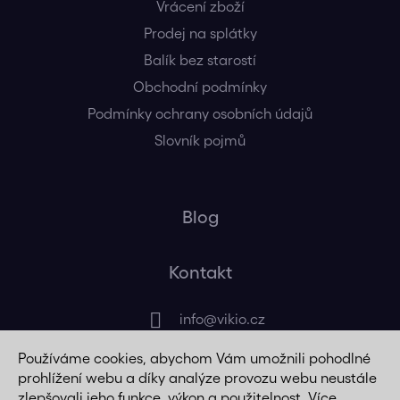
Vrácení zboží
Prodej na splátky
Balík bez starostí
Obchodní podmínky
Podmínky ochrany osobních údajů
Slovník pojmů
Blog
Kontakt
info
@
vikio.cz
Používáme cookies, abychom Vám umožnili pohodlné
+420 725 320 508
prohlížení webu a díky analýze provozu webu neustále
zlepšovali jeho funkce, výkon a použitelnost. Více