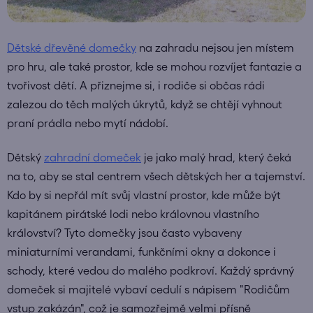
Dětské dřevěné domečky
na zahradu nejsou jen místem
pro hru, ale také prostor, kde se mohou rozvíjet fantazie a
tvořivost dětí. A přiznejme si, i rodiče si občas rádi
zalezou do těch malých úkrytů, když se chtějí vyhnout
praní prádla nebo mytí nádobí.
Dětský
zahradní domeček
je jako malý hrad, který čeká
na to, aby se stal centrem všech dětských her a tajemství.
Kdo by si nepřál mít svůj vlastní prostor, kde může být
kapitánem pirátské lodi nebo královnou vlastního
království? Tyto domečky jsou často vybaveny
miniaturními verandami, funkčními okny a dokonce i
schody, které vedou do malého podkroví. Každý správný
domeček si majitelé vybaví cedulí s nápisem "Rodičům
vstup zakázán", což je samozřejmě velmi přísně