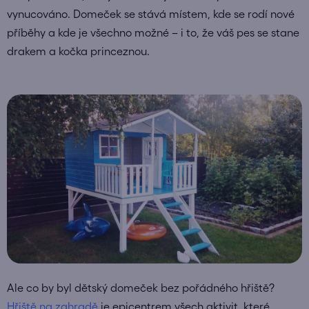
vynucováno. Domeček se stává místem, kde se rodí nové
příběhy a kde je všechno možné – i to, že váš pes se stane
drakem a kočka princeznou.
Ale co by byl dětský domeček bez pořádného hřiště?
Hřiště na zahradě
je epicentrem všech aktivit, které