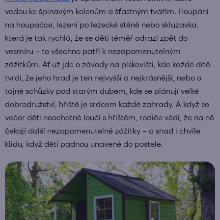
vedou ke špinavým kolenům a šťastným tvářím. Houpání
na houpačce, lezení po lezecké stěně nebo skluzavka,
která je tak rychlá, že se děti téměř odrazí zpět do
vesmíru – to všechno patří k nezapomenutelným
zážitkům. Ať už jde o závody na pískovišti, kde každé dítě
tvrdí, že jeho hrad je ten nejvyšší a nejkrásnější, nebo o
tajné schůzky pod starým dubem, kde se plánují velké
dobrodružství, hřiště je srdcem každé zahrady. A když se
večer děti neochotně loučí s hřištěm, rodiče vědí, že na ně
čekají další nezapomenutelné zážitky – a snad i chvíle
klidu, když děti padnou unavené do postele.