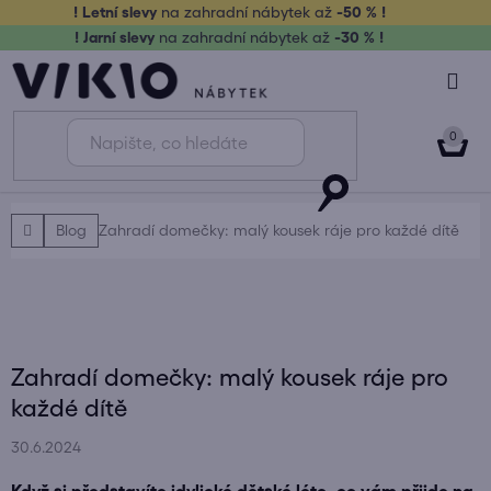
Přejít
! Letní slevy
na zahradní nábytek až
-50 % !
na
! Jarní slevy
na zahradní nábytek až
-30 % !
obsah
NÁK
KOŠ
Domů
Blog
Zahradí domečky: malý kousek ráje pro každé dítě
Zahradí domečky: malý kousek ráje pro
každé dítě
30.6.2024