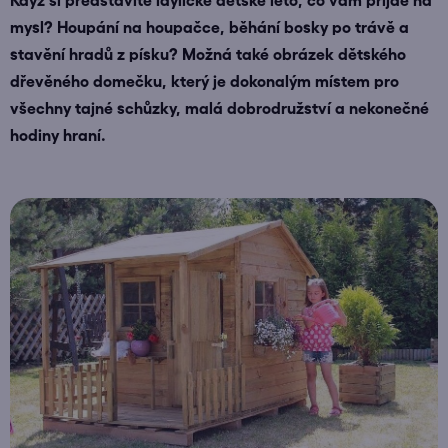
Když si představíte idylické dětské léto, co vám přijde na
mysl? Houpání na houpačce, běhání bosky po trávě a
stavění hradů z písku? Možná také obrázek dětského
dřevěného domečku, který je dokonalým místem pro
všechny tajné schůzky, malá dobrodružství a nekonečné
hodiny hraní.