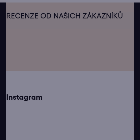
Z
á
RECENZE OD NAŠICH ZÁKAZNÍKŮ
p
a
t
í
Instagram