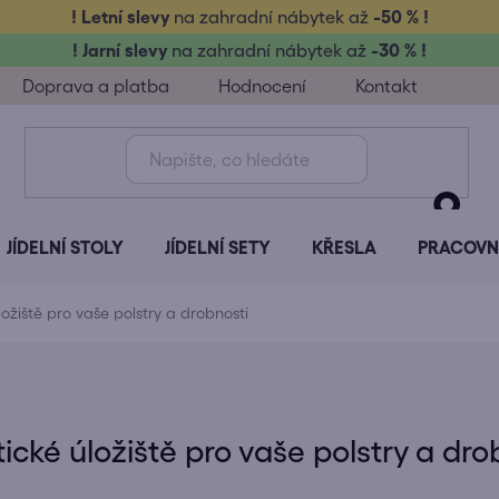
! Letní slevy
na zahradní nábytek až
-50 % !
! Jarní slevy
na zahradní nábytek až
-30 % !
Doprava a platba
Hodnocení
Kontakt
JÍDELNÍ STOLY
JÍDELNÍ SETY
KŘESLA
PRACOVNÍ
ožiště pro vaše polstry a drobnosti
ické úložiště pro vaše polstry a dro