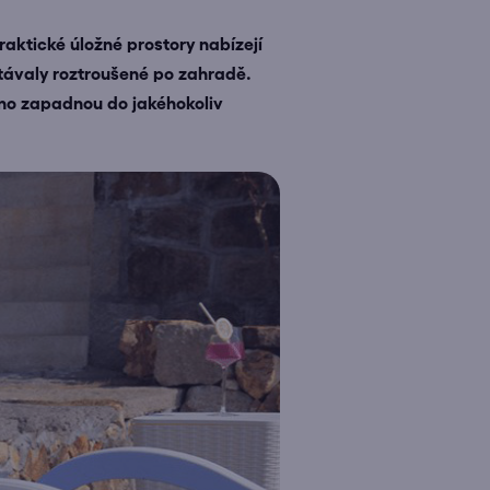
aktické úložné prostory nabízejí
ůstávaly roztroušené po zahradě.
dno zapadnou do jakéhokoliv