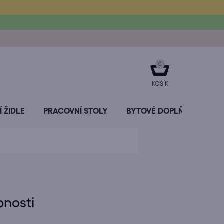
NÁKUPNÍ
KOŠÍK
 ŽIDLE
PRACOVNÍ STOLY
BYTOVÉ DOPLŇKY
SL
bnosti