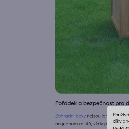
Pořádek a bezpečnost pro d
Použív
Zahradní boxy
nejsou jen o praktič
díky an
na jednom místě, vždy po ruce a c
použite