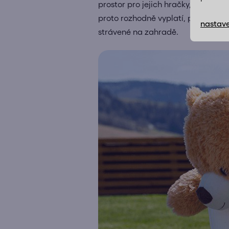
prostor pro jejich hračky, což při
proto rozhodně vyplatí, protože při
nastave
strávené na zahradě.