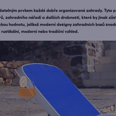
datelným prvkem každé dobře organizované zahrady. Tyto pr
trů, zahradního nářadí a dalších drobností, které by jinak z
tickou hodnotu, jelikož moderní designy zahradních boxů sna
 rustikální, moderní nebo tradiční vzhled.