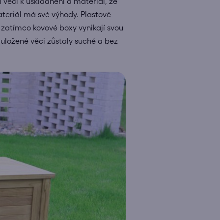
í věcí k uskladnění a materiál, ze
ateriál má své výhody. Plastové
 zatímco kovové boxy vynikají svou
y uložené věci zůstaly suché a bez