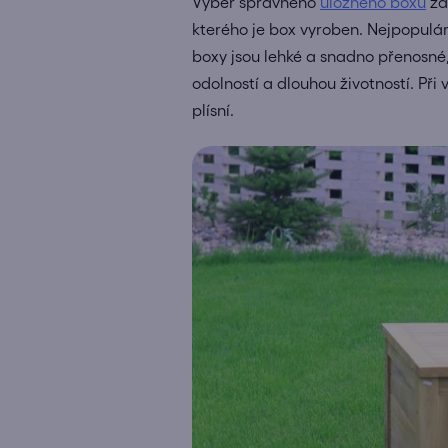
Výběr správného
úložného boxu
záv
kterého je box vyroben. Nejpopulár
boxy jsou lehké a snadno přenosné,
odolností a dlouhou životností. Při
plísní.