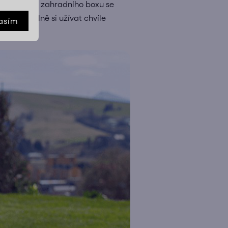
o kvalitního zahradního boxu se
n stačí plně si užívat chvíle
asím