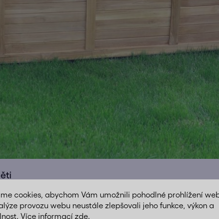
ěti
áme cookies, abychom Vám umožnili pohodlné prohlížení we
nosti, ale také o zjednodušení života a zvýšení komfortu. Dí
alýze provozu webu neustále zlepšovali jeho funkce, výkon a
hráněné před nepřízní počasí. Navíc, pokud máte děti, mohou
lnost. Více informací
zde
.