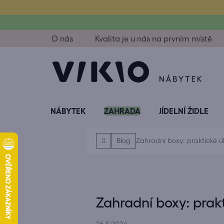
Přejít
na
obsah
O nás
Kvalita je u nás na prvním místě
NÁBYTEK
ZAHRADA
JÍDELNÍ ŽIDLE
Domů
Blog
Zahradní boxy: praktické úl
Zahradní boxy: prakt