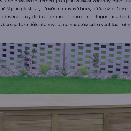
isí na několika faktorech, jako jsou velikost zahrady, množstv
nější jsou plastové, dřevěné a kovové boxy, přičemž každý m
 dřevěné boxy dodávají zahradě přírodní a elegantní vzhled,
 výběru je také důležité myslet na vodotěsnost a ventilaci, ab