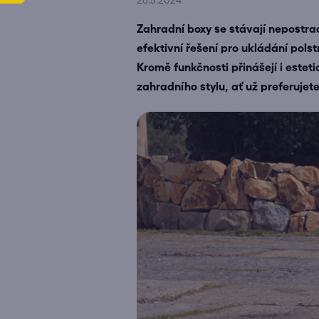
26.5.2024
Zahradní boxy se stávají nepostra
efektivní řešení pro ukládání pols
Kromě funkčnosti přinášejí i este
zahradního stylu, ať už preferujete