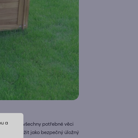
bu a
ky nim máte všechny potřebné věci
 boxy sloužit jako bezpečný úložný