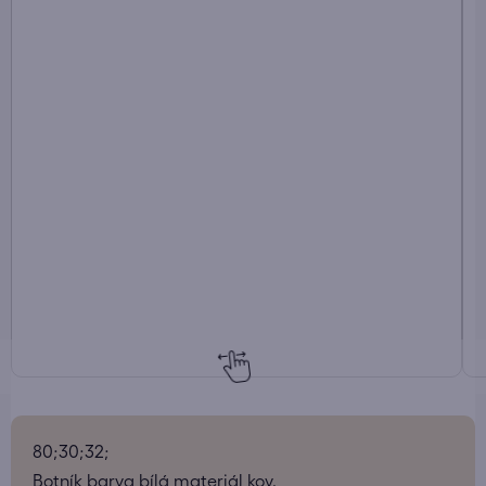
80;30;32;
Botník barva bílá materiál kov.