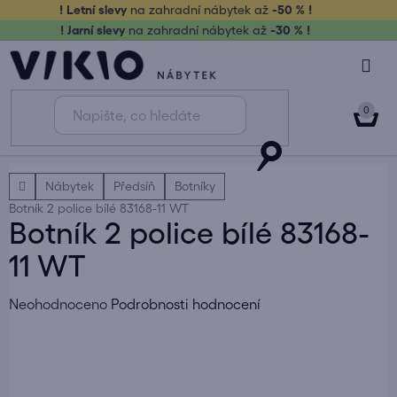
Přejít
! Letní slevy
na zahradní nábytek až
-50 % !
na
! Jarní slevy
na zahradní nábytek až
-30 % !
obsah
NÁK
KOŠ
Domů
Nábytek
Předsíň
Botníky
Botník 2 police bílé 83168-11 WT
Botník 2 police bílé 83168-
11 WT
Průměrné
Neohodnoceno
Podrobnosti hodnocení
hodnocení
produktu
je