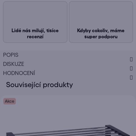
Lidé nás milují, tisíce
Kdyby cokoliv, máme
recenzí
super podporu
POPIS
DISKUZE
HODNOCENÍ
Související produkty
Akce