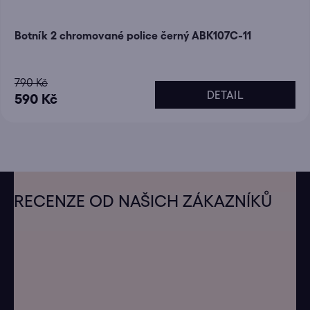
Botník 2 chromované police černý ABK107C-11
790 Kč
DETAIL
590 Kč
Z
á
RECENZE OD NAŠICH ZÁKAZNÍKŮ
p
a
t
í