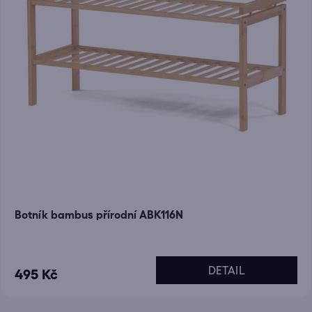
Botník bambus přírodní ABK116N
DETAIL
495 Kč