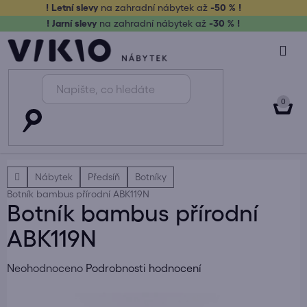
Přejít
! Letní slevy
na zahradní nábytek až
-50 % !
na
! Jarní slevy
na zahradní nábytek až
-30 % !
obsah
NÁK
KOŠ
Domů
Nábytek
Předsíň
Botníky
Botník bambus přírodní ABK119N
Botník bambus přírodní
ABK119N
Průměrné
Neohodnoceno
Podrobnosti hodnocení
hodnocení
produktu