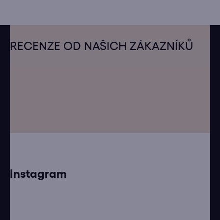
Z
á
RECENZE OD NAŠICH ZÁKAZNÍKŮ
p
a
t
í
Instagram