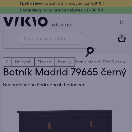
Přejít
! Letní slevy
na zahradní nábytek až
-50 % !
na
! Jarní slevy
na zahradní nábytek až
-30 % !
obsah
NÁK
KOŠ
Domů
Nábytek
Předsíň
Botníky
Botník Madrid 79665 černý
Botník Madrid 79665 černý
Průměrné
Neohodnoceno
Podrobnosti hodnocení
hodnocení
produktu
je
0,0
z
5