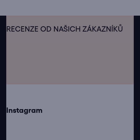
Z
á
RECENZE OD NAŠICH ZÁKAZNÍKŮ
p
a
t
í
Instagram