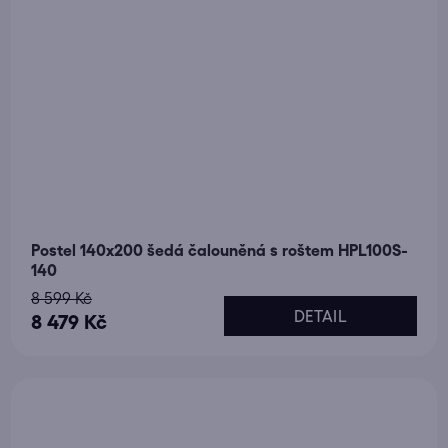
Postel 140x200 šedá čalouněná s roštem HPL100S-
140
8 599 Kč
DETAIL
8 479 Kč