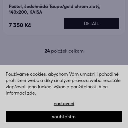
Postel, šedohnědá Taupe/gold chrom zlatý,
140x200, KAISA
DETAIL
7 350 Kč
24
položek celkem
O
v
l
á
Používáme cookies, abychom Vám umožnili pohodlné
d
prohlížení webu a díky analýze provozu webu neustále
a
zlepšovali jeho funkce, výkon a použitelnost. Více
Kvalita je u nás na prvním místě
c
informací
zde
.
vybíráme zboží od ověřených výrobců, kde 100%
í
věříme jak kvalitě materiálů, tak zpracování
p
nastavení
r
v
souhlasím
Rychlé a bezpečné doručení
k
zboží máme skladem, doručíme vám ho