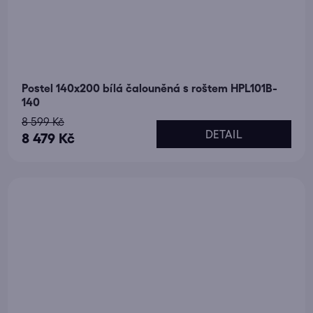
Postel 140x200 bílá čalouněná s roštem HPL101B-
140
8 599 Kč
DETAIL
8 479 Kč