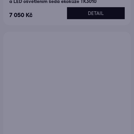
a LED osvětlením šedá ekokůže TK3010
DETAIL
7 050 Kč