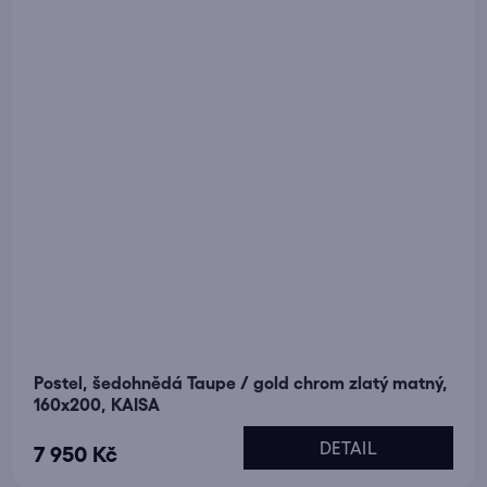
Postel, šedohnědá Taupe / gold chrom zlatý matný,
160x200, KAISA
DETAIL
7 950 Kč