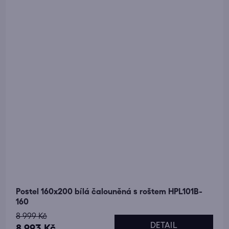
Postel 160x200 bílá čalouněná s roštem HPL101B-
160
8 999 Kč
DETAIL
8 993 Kč