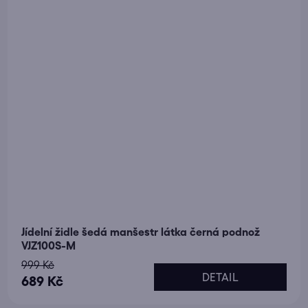
Jídelní židle šedá manšestr látka černá podnož
VJZ100S-M
999 Kč
DETAIL
689 Kč