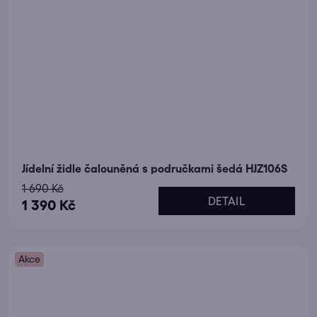
Jídelní židle čalouněná s područkami šedá HJZ106S
1 690 Kč
DETAIL
1 390 Kč
Akce