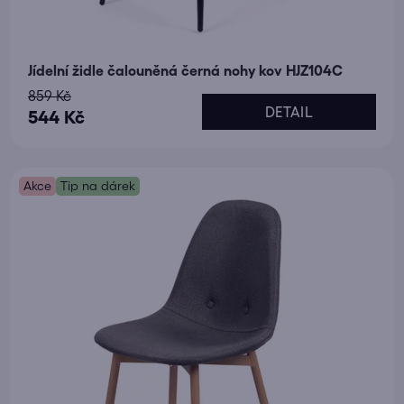
Jídelní židle čalouněná černá nohy kov HJZ104C
859 Kč
DETAIL
544 Kč
Akce
Tip na dárek