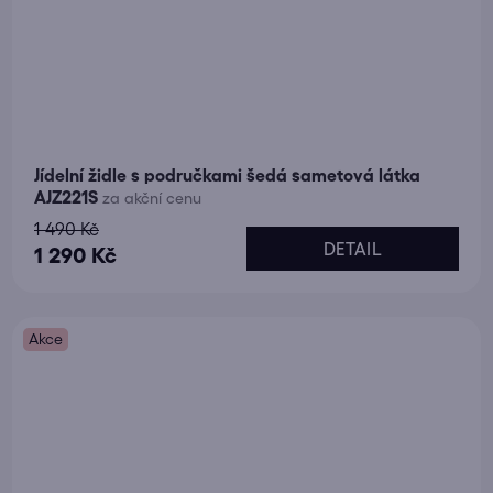
Jídelní židle s područkami šedá sametová látka
AJZ221S
za akční cenu
1 490 Kč
DETAIL
1 290 Kč
Akce