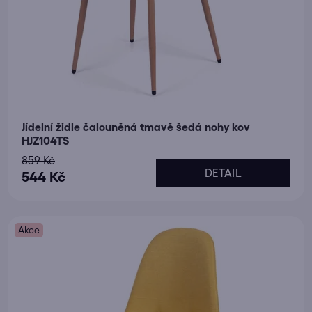
Jídelní židle čalouněná tmavě šedá nohy kov
HJZ104TS
859 Kč
DETAIL
544 Kč
Akce