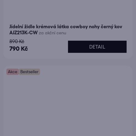
Jídelní židle krémová látka cowboy nohy černý kov
AJZ213K-CW
za akční cenu
890 Kč
DETAIL
790 Kč
Akce
Bestseller