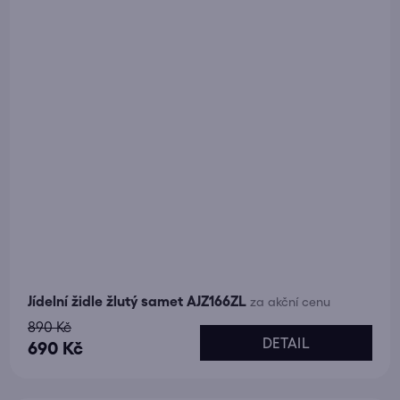
Jídelní židle žlutý samet AJZ166ZL
za akční cenu
890 Kč
DETAIL
690 Kč