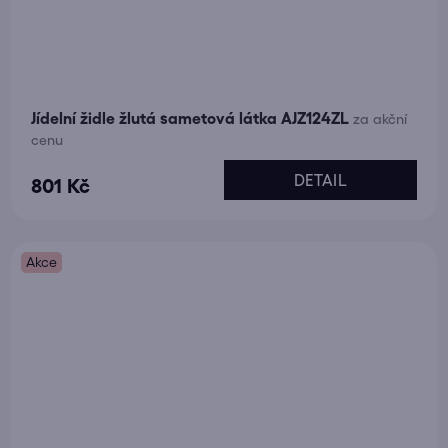
Jídelní židle žlutá sametová látka AJZ124ZL
za akční
cenu
DETAIL
801 Kč
Akce