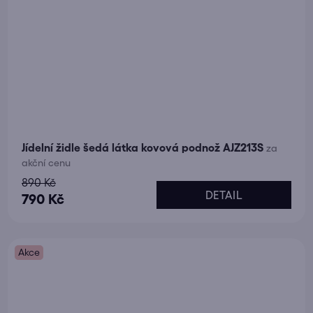
Jídelní židle šedá látka kovová podnož AJZ213S
za
akční cenu
890 Kč
DETAIL
790 Kč
Akce