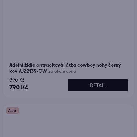
Jídelní židle antracitová látka cowboy nohy černý
kov AJZ213S-CW
za akční cenu
890 Kč
DETAIL
790 Kč
Akce