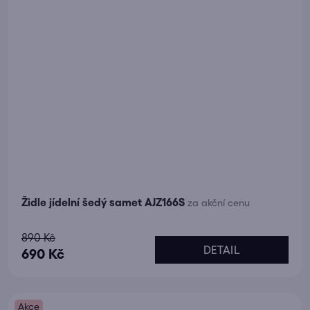
Židle jídelní šedý samet AJZ166S
za akční cenu
Průměrné
890 Kč
DETAIL
hodnocení
690 Kč
produktu
je
Akce
5,0