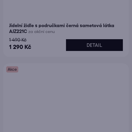
Jídelní židle s područkami černá sametová látka
AJZ221C
za akční cenu
1 490 Kč
DETAIL
1 290 Kč
Akce