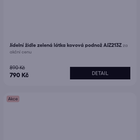
Jídelní židle zelená látka kovová podnož AJZ213Z
za
akční cenu
Průměrné
890 Kč
DETAIL
hodnocení
790 Kč
produktu
je
Akce
5,0
z
5
hvězdiček.