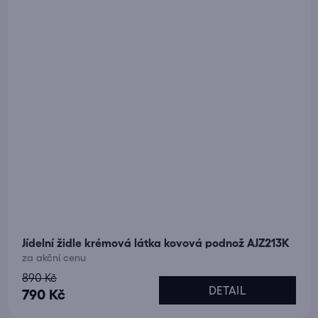
Jídelní židle krémová látka kovová podnož AJZ213K
za akční cenu
890 Kč
DETAIL
790 Kč