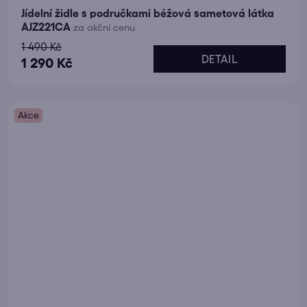
Jídelní židle s područkami béžová sametová látka
AJZ221CA
za akční cenu
1 490 Kč
DETAIL
1 290 Kč
Akce