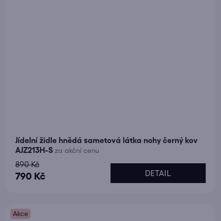
Jídelní židle hnědá sametová látka nohy černý kov
AJZ213H-S
za akční cenu
890 Kč
DETAIL
790 Kč
Akce