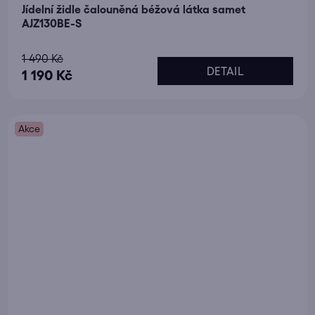
Jídelní židle čalouněná béžová látka samet
AJZ130BE-S
Průměrné
1 490 Kč
DETAIL
hodnocení
1 190 Kč
produktu
je
Akce
5,0
z
5
hvězdiček.