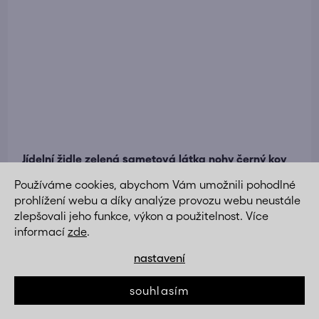
Jídelní židle zelená sametová látka nohy černý kov
AJZ213Z-S
za akční cenu
Používáme cookies, abychom Vám umožnili pohodlné
890 Kč
prohlížení webu a díky analýze provozu webu neustále
DETAIL
790 Kč
zlepšovali jeho funkce, výkon a použitelnost. Více
informací
zde
.
nastavení
Akce
Novinka
souhlasím