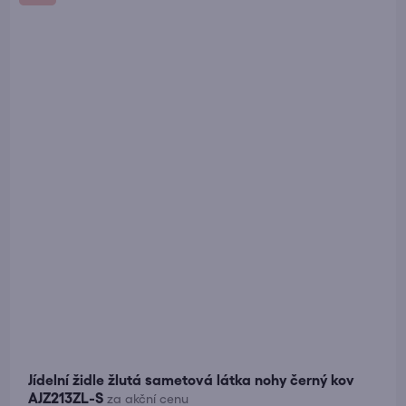
z
5
hvězdiček.
Jídelní židle žlutá sametová látka nohy černý kov
AJZ213ZL-S
za akční cenu