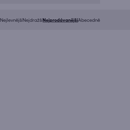
Nejlevnější
Nejdražší
Nejprodávanější
Abecedně