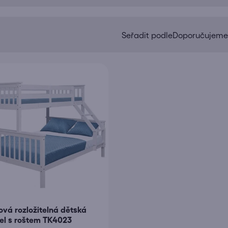
Doporučujeme
Ř
a
z
e
n
í
p
r
o
d
u
k
t
ová rozložitelná dětská
ů
el s roštem TK4023