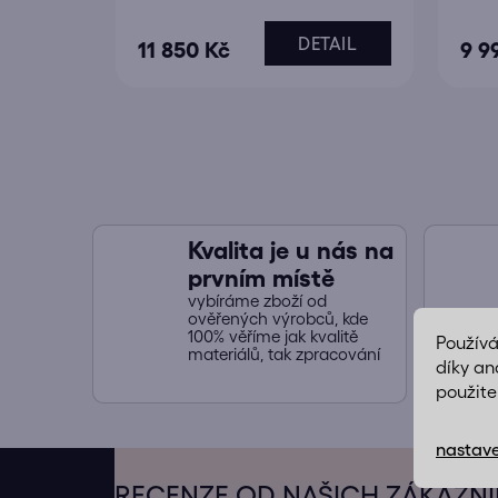
DETAIL
11 850 Kč
9 9
Kvalita je u nás na
prvním místě
vybíráme zboží od
ověřených výrobců, kde
100% věříme jak kvalitě
Použív
materiálů, tak zpracování
díky an
použite
nastave
Z
á
RECENZE OD NAŠICH ZÁKAZN