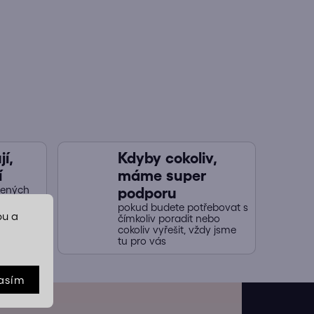
í,
Kdyby cokoliv,
í
máme super
jených
podporu
naši
pokud budete potřebovat s
y nákup
bu a
čímkoliv poradit nebo
cokoliv vyřešit, vždy jsme
tu pro vás
asím