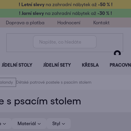
! Letní slevy
na zahradní nábytek až
-50 % !
! Jarní slevy
na zahradní nábytek až
-30 % !
Doprava a platba
Hodnocení
Kontakt
JÍDELNÍ STOLY
JÍDELNÍ SETY
KŘESLA
PRACOVNÍ
palandy
Dětské patrové postele s psacím stolem
e s psacím stolem
p
Materiál
Styl