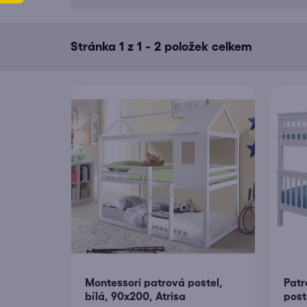
i
s
Stránka
1
z
1
-
2
položek celkem
p
r
o
d
u
k
t
ů
Montessori patrová postel,
Patr
bílá, 90x200, Atrisa
post