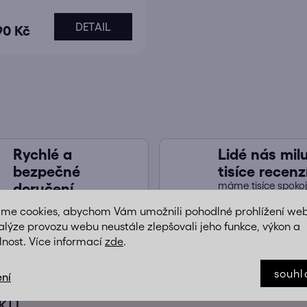
DETAIL
90 Kč
O
v
l
á
d
a
Rychlé a
Lidé nás miluj
c
bezpečné
tisíce recenz
í
máme tisíce spoko
doručení
p
zákazníků, děláme 
zboží máme skladem,
práci pořádně, ab
r
áme cookies, abychom Vám umožnili pohodlné prohlížení we
doručíme vám ho obratem
přinesl radost
a zabalené jako v peřince
v
alýze provozu webu neustále zlepšovali jeho funkce, výkon a
k
lnost. Více informací
zde
.
y
v
souhl
ní
ý
p
ÍKŮ