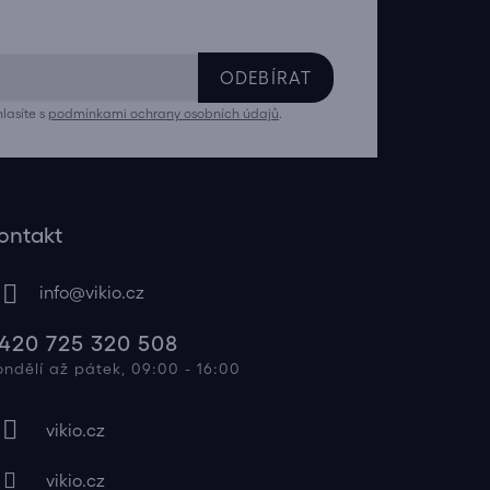
ODEBÍRAT
lasíte s
podmínkami ochrany osobních údajů
.
ontakt
info
@
vikio.cz
420 725 320 508