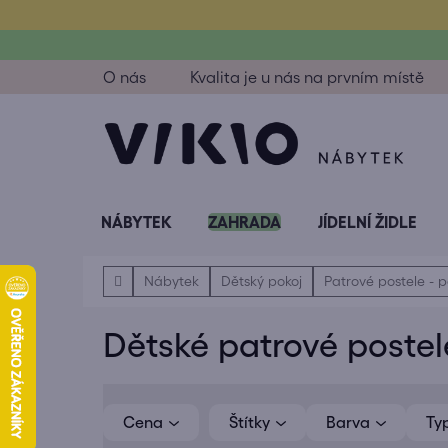
Přejít
na
obsah
O nás
Kvalita je u nás na prvním místě
NÁBYTEK
ZAHRADA
JÍDELNÍ ŽIDLE
Domů
Nábytek
Dětský pokoj
Patrové postele - 
Dětské patrové postel
V
ý
Cena
Barva
Ty
p