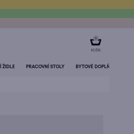
NÁKUPNÍ
KOŠÍK
 ŽIDLE
PRACOVNÍ STOLY
BYTOVÉ DOPLŇKY
SL