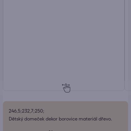
246,5;232,7;250;
Dětský domeček dekor borovice materiál dřevo.