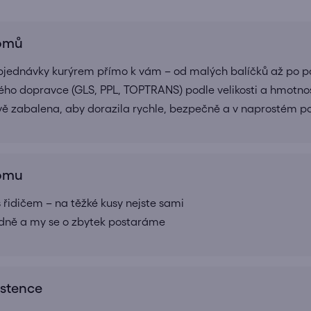
domů
bjednávky kurýrem přímo k vám – od malých balíčků až po pa
ho dopravce (GLS, PPL, TOPTRANS) podle velikosti a hmotnos
ivě zabalena, aby dorazila rychle, bezpečně a v naprostém 
domu
 řidičem – na těžké kusy nejste sami
adně a my se o zbytek postaráme
istence