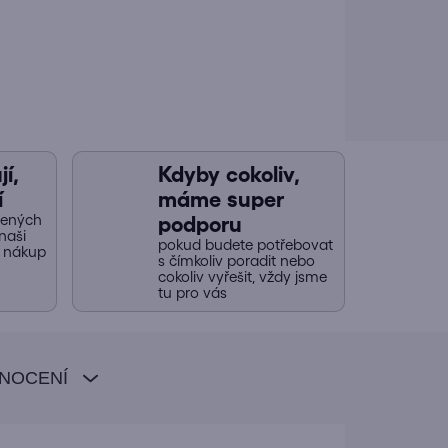
í,
Kdyby cokoliv,
í
máme super
jených
podporu
naši
pokud budete potřebovat
y nákup
s čímkoliv poradit nebo
cokoliv vyřešit, vždy jsme
tu pro vás
NOCENÍ