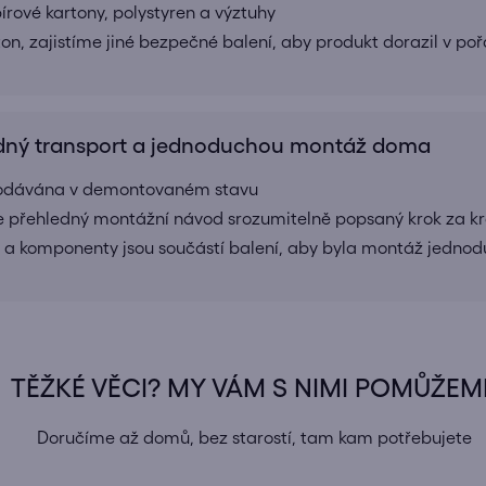
ové kartony, polystyren a výztuhy
ton, zajistíme jiné bezpečné balení, aby produkt dorazil v po
ný transport a jednoduchou montáž doma
 dodávána v demontovaném stavu
e přehledný montážní návod srozumitelně popsaný krok za k
 a komponenty jsou součástí balení, aby byla montáž jednod
TĚŽKÉ VĚCI? MY VÁM S NIMI POMŮŽEM
Doručíme až domů, bez starostí, tam kam potřebujete