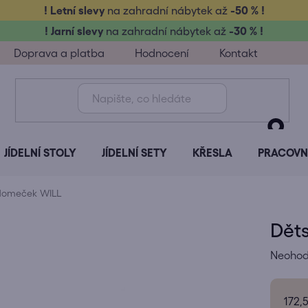
! Letní slevy
na zahradní nábytek až
-50 % !
! Jarní slevy
na zahradní nábytek až
-30 % !
Doprava a platba
Hodnocení
Kontakt
JÍDELNÍ STOLY
JÍDELNÍ SETY
KŘESLA
PRACOVNÍ
 domeček WILL
Dět
Průměr
Neoho
hodnoc
produk
172,5