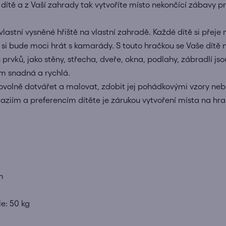
ě a z Vaší zahrady tak vytvoříte místo nekončící zábavy pro
 vlastní vysněné hřiště na vlastní zahradě. Každé dítě si přej
si bude moci hrát s kamarády. S touto hračkou se Vaše dítě 
rvků, jako stěny, střecha, dveře, okna, podlahy, zábradlí js
m snadná a rychlá.
olně dotvářet a malovat, zdobit jej pohádkovými vzory neb
aziím a preferencím dítěte je zárukou vytvoření místa na hran
m
e: 50 kg