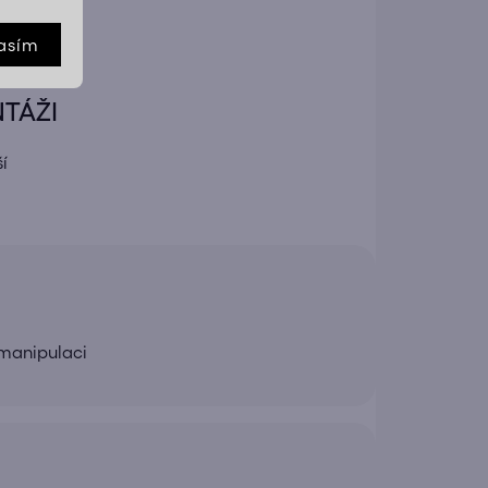
asím
NTÁŽI
í
 manipulaci