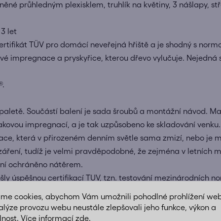
něné průhledným plexisklem, truhlík na květiny, 3 nášlapy, st
3 let
rtifikát TÜV pro domácí neveřejná hřiště a je shodný s norm
kové impregnace a pryskyřice, kterou dřevo vylučuje. Nejedná
®.
letě. Součástí balení je sada šroubů a montážní návod. Mate
akovou impregnací, a je tak uzpůsobeno ke skladování venk
nace, která v přirozeném denním světle sama zmizí, nebo je 
ření, tudíž je velmi pravděpodobné, že zejména v letních mě
ení ochráněno nátěrem.
šly úspěšnou certifikací TUV, tzn. testování mezinárodních no
 dětský zahradní program není certifikovaný pro komerční pou
áme cookies, abychom Vám umožnili pohodlné prohlížení we
alýze provozu webu neustále zlepšovali jeho funkce, výkon a
lnost. Více informací
zde
.