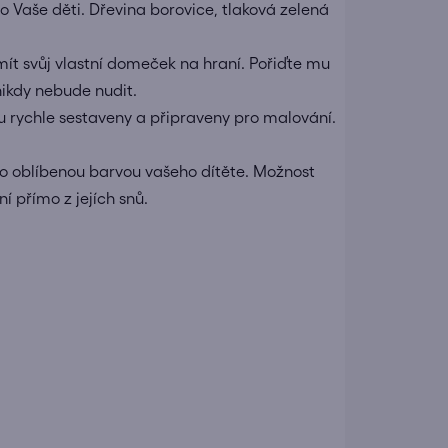
 Vaše děti. Dřevina borovice, tlaková zelená
e mít svůj vlastní domeček na hraní. Pořiďte mu
nikdy nebude nudit.
ou rychle sestaveny a připraveny pro malování.
o oblíbenou barvou vašeho dítěte. Možnost
í přímo z jejích snů.