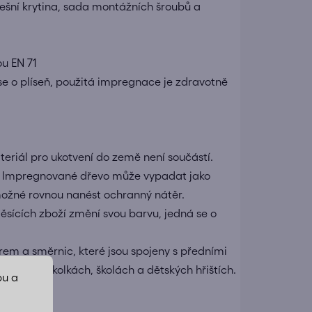
řešní krytina, sada montážních šroubů a
ou EN 71
 se o plíseň, použitá impregnace je zdravotně
riál pro ukotvení do země není součástí.
u. Impregnované dřevo může vypadat jako
možné rovnou nanést ochranný nátěr.
sících zboží změní svou barvu, jedná se o
rem a směrnic, které jsou spojeny s předními
žití ve školkách, školách a dětských hřištích.
bu a