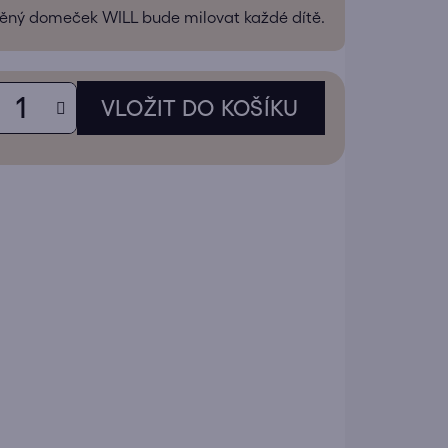
ěný domeček WILL bude milovat každé dítě.
ek.