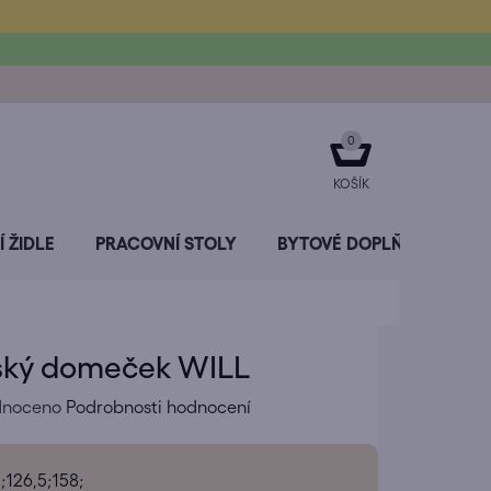
NÁKUPNÍ
KOŠÍK
 ŽIDLE
PRACOVNÍ STOLY
BYTOVÉ DOPLŇKY
SL
ský domeček WILL
né
dnoceno
Podrobnosti hodnocení
ení
tu
;126,5;158;