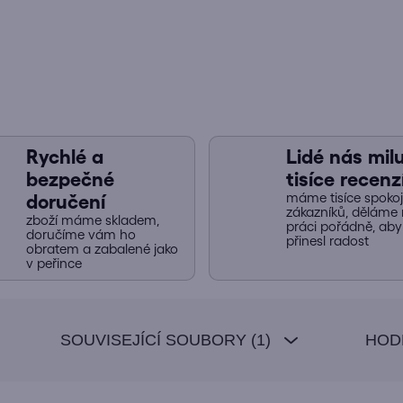
Rychlé a
Lidé nás miluj
bezpečné
tisíce recenz
máme tisíce spoko
doručení
zákazníků, děláme 
zboží máme skladem,
práci pořádně, ab
doručíme vám ho
přinesl radost
obratem a zabalené jako
v peřince
SOUVISEJÍCÍ SOUBORY (1)
HOD