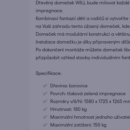
Dřevěný domeček WILL bude milovat každé dít
impregnace.
Kombinací fantazií dětí a rodičů si vytvoříte
na Vaši zahradu tento úžasný domeček, kde 
Domeček má modulární konstrukci a většinu p
Instalace domečku je díky připraveným dílů
Po dokončení montáže můžete domeček libov
přizpůsobit vzhled stavby individuálním fant
Specifikace:
Dřevina: borovice
Povrch: tlaková zelená impregnace
Rozměry v/š/hl: 1580 x 1725 x 1265 m
Hmotnost: 180 kg
Maximální hmotnost jednoho uživatel
Maximální zatížení: 150 kg