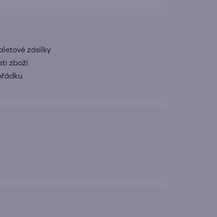
letové zásilky
ti zboží
pořádku