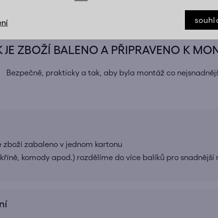
souhl
ní
K JE ZBOŽÍ BALENO A PŘIPRAVENO K MO
Bezpečně, prakticky a tak, aby byla montáž co nejsnadnějš
e zboží zabaleno v jednom kartonu
 skříně, komody apod.) rozdělíme do více balíků pro snadnější
ní