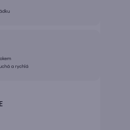
řádku
rokem
uchá a rychlá
E