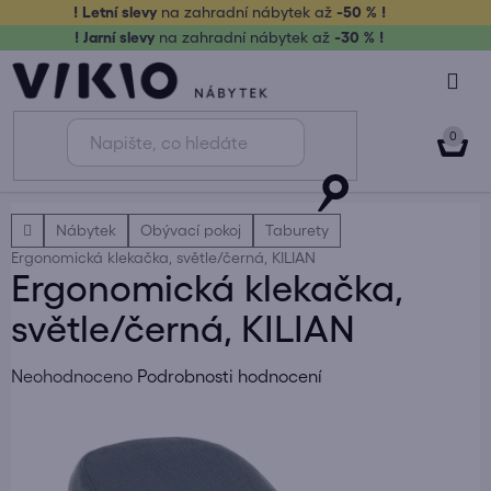
Přejít
! Letní slevy
na zahradní nábytek až
-50 % !
na
! Jarní slevy
na zahradní nábytek až
-30 % !
obsah
NÁK
KOŠ
Domů
Nábytek
Obývací pokoj
Taburety
Ergonomická klekačka, světle/černá, KILIAN
Ergonomická klekačka,
světle/černá, KILIAN
Průměrné
Neohodnoceno
Podrobnosti hodnocení
hodnocení
produktu
je