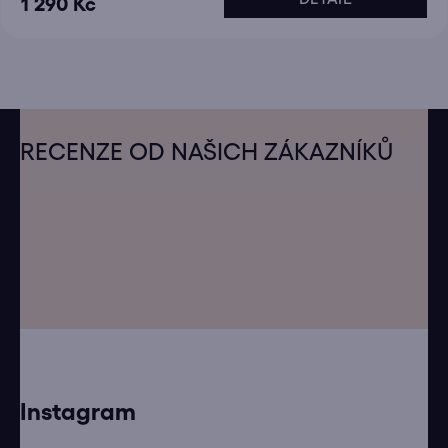
1 290 Kč
Z
á
RECENZE OD NAŠICH ZÁKAZNÍKŮ
p
a
t
í
Instagram