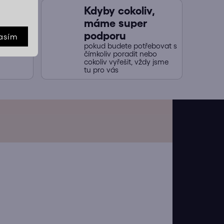
í,
Kdyby cokoliv,
í
máme super
jených
podporu
asím
naši
pokud budete potřebovat s
y nákup
čímkoliv poradit nebo
cokoliv vyřešit, vždy jsme
tu pro vás