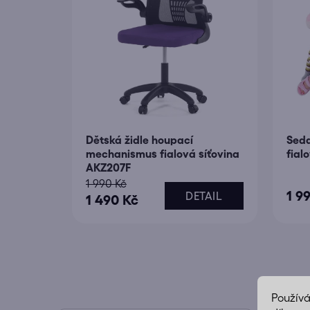
t
ů
Dětská židle houpací
Seda
mechanismus fialová síťovina
fial
AKZ207F
1 990 Kč
1 9
DETAIL
1 490 Kč
Použív