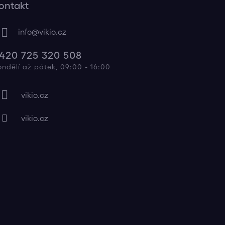
ontakt
info
@
vikio.cz
420 725 320 508