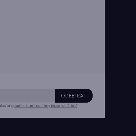
ODEBÍRAT
lasíte s
podmínkami ochrany osobních údajů
.