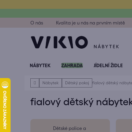
Přejít
na
obsah
O nás
Kvalita je u nás na prvním místě
NÁBYTEK
ZAHRADA
JÍDELNÍ ŽIDLE
Domů
Nábytek
Dětský pokoj
fialový dětský nábyt
fialový dětský nábyte
Dětské police a