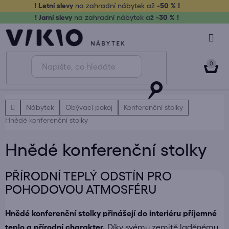
Přejít
! Letní slevy
na zahradní nábytek až
-50 % !
na
! Jarní slevy
na zahradní nábytek až
-30 % !
obsah
NÁK
KOŠ
Domů
Nábytek
Obývací pokoj
Konferenční stolky
Hnědé konferenční stolky
Hnědé konferenční stolky
PŘÍRODNÍ TEPLÝ ODSTÍN PRO
POHODOVOU ATMOSFÉRU
Hnědé konferenční stolky přinášejí do interiéru příjemné
teplo a přírodní charakter.
Díky svému zemitě laděnému