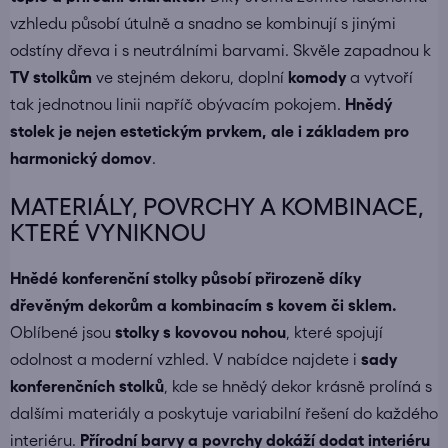
vzhledu působí útulně a snadno se kombinují s jinými
odstíny dřeva i s neutrálními barvami. Skvěle zapadnou k
TV stolkům
ve stejném dekoru, doplní
komody
a vytvoří
tak jednotnou linii napříč obývacím pokojem.
Hnědý
stolek je nejen estetickým prvkem, ale i základem pro
harmonický domov
.
MATERIÁLY, POVRCHY A KOMBINACE,
KTERÉ VYNIKNOU
Hnědé konferenční stolky působí přirozeně díky
dřevěným dekorům a kombinacím s kovem či sklem.
Oblíbené jsou
stolky s kovovou nohou
, které spojují
odolnost a moderní vzhled. V nabídce najdete i
sady
konferenčních stolků
, kde se hnědý dekor krásně prolíná s
dalšími materiály a poskytuje variabilní řešení do každého
interiéru.
Přírodní barvy a povrchy dokáží dodat interiéru