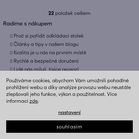
22
položek celkem
O
v
Radíme s nákupem
l
Proč si pořídit odkládací stolek
á
d
Články a tipy v našem blogu
a
Kvalita je u nás na prvním místě
c
Rychlé a bezpečné doručení
í
Lidé nás milují, tisíce recenzí
p
r
Používáme cookies, abychom Vám umožnili pohodlné
v
prohlížení webu a díky analýze provozu webu neustále
k
zlepšovali jeho funkce, výkon a použitelnost. Více
y
informací
zde
.
v
ý
nastavení
Kvalita je u nás na prvním místě
p
vybíráme zboží od ověřených výrobců, kde 100%
i
souhlasím
věříme jak kvalitě materiálů, tak zpracování
s