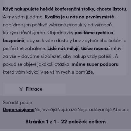
Když nakupujete
hnědé konferenční stolky
, chcete jistotu
.
A my vám ji dáme.
Kvalita je u nás na prvním místě
–
nabízíme jen pečlivě vybrané produkty od výrobců,
kterým důvěřujeme. Objednávky
posíláme
rychle a
bezpečně
, aby se k vám dostaly bez zbytečného čekání a
perfektně zabalené.
Lidé nás milují, tisíce recenzí
mluví
za vše – dáváme si záležet, aby nákup vždy potěšil. A
pokud se objeví jakákoli otázka,
máme super podporu
,
která vám kdykoliv se vším rychle pomůže.
V
ý
p
i
Ř
Doporučujeme
Nejlevnější
Nejdražší
Nejprodávanější
Abeced
s
a
Stránka
1
z
1
-
22
položek celkem
p
z