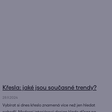
Křesla: jaké jsou současné trendy?
28.9.2024
Vybírat si dnes křeslo znamená více než jen hledat
pohodlí. Moderní interiérový design klade důraz na