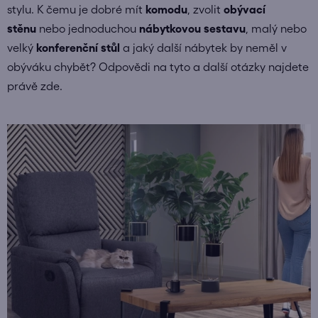
stylu. K čemu je dobré mít
komodu
, zvolit
obývací
stěnu
nebo jednoduchou
nábytkovou sestavu
, malý nebo
velký
konferenční stůl
a jaký další nábytek by neměl v
obýváku chybět? Odpovědi na tyto a další otázky najdete
právě zde.
V
ý
p
i
s
č
l
á
n
k
ů