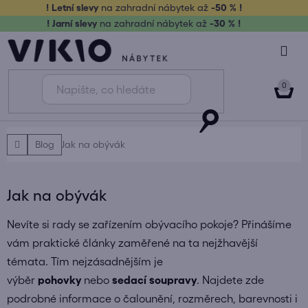
Přejít
! Letní slevy
na zahradní nábytek až
-50 % !
na
! Jarní slevy
na zahradní nábytek až
-30 % !
obsah
NÁK
KOŠ
Domů
Blog
Jak na obývák
Jak na obývák
Nevíte si rady se zařízením obývacího pokoje? Přinášíme
vám praktické články zaměřené na ta nejžhavější
témata. Tím nejzásadnějším je
výběr
pohovky
nebo
sedací soupravy
. Najdete zde
podrobné informace o čalounění, rozměrech, barevnosti i