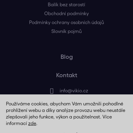
Balík bez starostí
Obchodní podmínky
Podmínky ochrany osobních údajů
Slovník pojmů
Blog
Kontakt
info
@
vikio.cz
Používáme cookies, abychom Vám umožnili pohodlné
+420 725 320 508
prohlížení webu a díky analýze provozu webu neustále
zlepšovali jeho funkce, výkon a použitelnost. Více
informací
zde
.