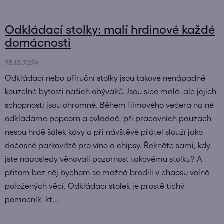
Odkládací stolky: malí hrdinové každé
domácnosti
25.10.2024
Odkládací nebo příruční stolky jsou takové nenápadné
kouzelné bytosti našich obýváků. Jsou sice malé, ale jejich
schopnosti jsou ohromné. Během filmového večera na ně
odkládáme popcorn a ovladač, při pracovních pauzách
nesou hrdě šálek kávy a při návštěvě přátel slouží jako
dočasné parkoviště pro víno a chipsy. Řekněte sami, kdy
jste naposledy věnovali pozornost takovému stolku? A
přitom bez něj bychom se možná brodili v chaosu volně
položených věcí. Odkládací stolek je prostě tichý
pomocník, kt...