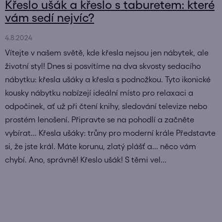
Křeslo ušák a křeslo s taburetem: které
vám sedí nejvíc?
4.8.2024
Vítejte v našem světě, kde křesla nejsou jen nábytek, ale
životní styl! Dnes si posvítíme na dva skvosty sedacího
nábytku: křesla ušáky a křesla s podnožkou. Tyto ikonické
kousky nábytku nabízejí ideální místo pro relaxaci a
odpočinek, ať už při čtení knihy, sledování televize nebo
prostém lenošení. Připravte se na pohodlí a začněte
vybírat... Křesla ušáky: trůny pro moderní krále Představte
si, že jste král. Máte korunu, zlatý plášť a... něco vám
chybí. Ano, správně! Křeslo ušák! S těmi vel...