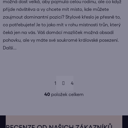
možná dost velká, aby pojmula celou rodinu, ale co když
přijde návštěva a vy chcete mít místo, kde můžete
zaujmout dominantní pozici? Stylové křeslo je přesně to,
co potřebujete! Je to jako mít v rohu místnosti trůn, který
čeká jen na vás. Váš domácí mazlíček možná obsadí
pohovku, ale vy máte své soukromé královské posezení.
Další...
S
1
t
4
r
O
á
40
položek celkem
v
n
l
k
á
o
d
v
Z
a
á
á
RECENZE OD NAŠICH ZÁKAZNÍKŮ
n
c