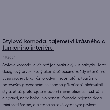
Stylová komoda: tajemství krásného a
funkčního interiéru
4.9.2024
Stylová komoda je víc než jen praktický kus nábytku. Je to
designový prvek, který okamžitě posune každý interiér na
vyšší úroveň. Díky různorodým materiálům, tvarům a
barevným provedením se snadno přizpůsobí jakémukoli
stylu, ať už preferujete moderní minimalismus, rustikální
eleganci, nebo boho uvolněnost. Komoda nejenže dodá
místnosti šmrnc, ale stane se také výrazným prvkem,