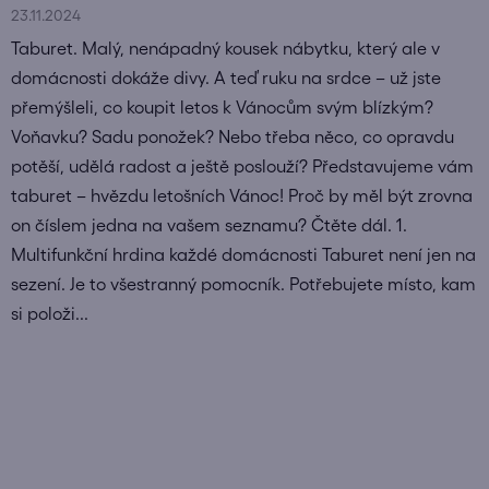
23.11.2024
Taburet. Malý, nenápadný kousek nábytku, který ale v
domácnosti dokáže divy. A teď ruku na srdce – už jste
přemýšleli, co koupit letos k Vánocům svým blízkým?
Voňavku? Sadu ponožek? Nebo třeba něco, co opravdu
potěší, udělá radost a ještě poslouží? Představujeme vám
taburet – hvězdu letošních Vánoc! Proč by měl být zrovna
on číslem jedna na vašem seznamu? Čtěte dál. 1.
Multifunkční hrdina každé domácnosti Taburet není jen na
sezení. Je to všestranný pomocník. Potřebujete místo, kam
si položi...