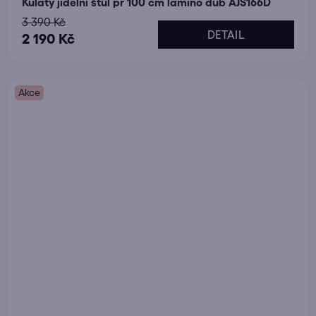
Kulatý jídelní stůl pr 100 cm lamino dub AJS166D
3 390 Kč
DETAIL
2 190 Kč
Akce