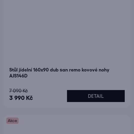
Stůl jídelní 160x90 dub san remo kovové nohy
AJS146D
Průměrné
7 090 Kč
DETAIL
hodnocení
3 990 Kč
produktu
je
Akce
5,0
z