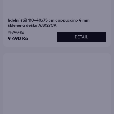
Jídelní stůl 110+40x75 cm cappuccino 4 mm
skleněná deska AJS127CA
11 790 Kč
DETAIL
9 490 Kč