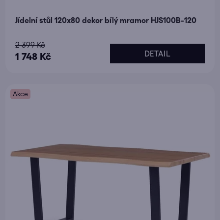
Jídelní stůl 120x80 dekor bílý mramor HJS100B-120
Průměrné
2 399 Kč
DETAIL
hodnocení
1 748 Kč
produktu
je
Akce
5,0
z
5
hvězdiček.