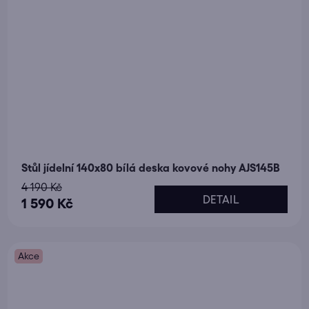
Stůl jídelní 140x80 bílá deska kovové nohy AJS145B
4 190 Kč
DETAIL
1 590 Kč
Akce