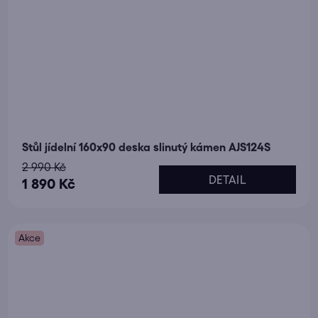
Stůl jídelní 160x90 deska slinutý kámen AJS124S
2 990 Kč
DETAIL
1 890 Kč
Akce