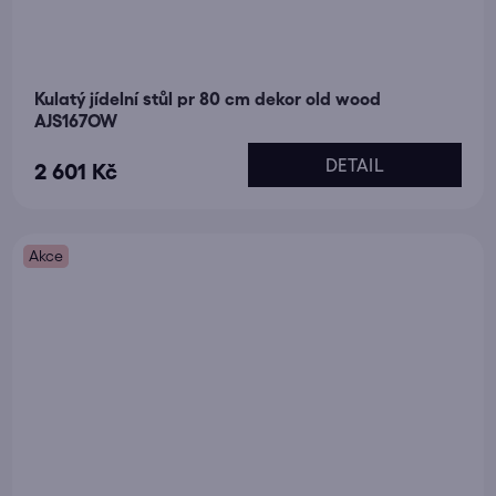
Kulatý jídelní stůl pr 80 cm dekor old wood
AJS167OW
DETAIL
2 601 Kč
Akce