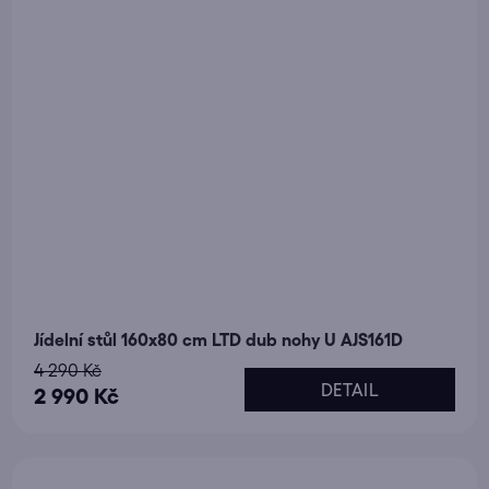
Jídelní stůl 160x80 cm LTD dub nohy U AJS161D
4 290 Kč
DETAIL
2 990 Kč