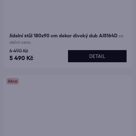
Jídelní stůl 180x90 cm dekor divoký dub AJS164D
za
akční cenu
6 490 Kč
DETAIL
5 490 Kč
Akce