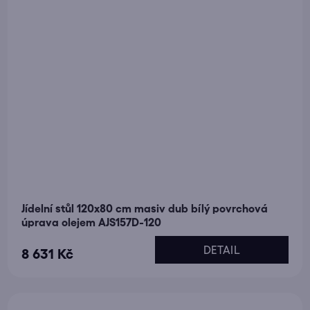
Jídelní stůl 120x80 cm masiv dub bílý povrchová
úprava olejem AJS157D-120
DETAIL
8 631 Kč