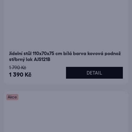
Jídelní stůl 110x70x75 cm bílá barva kovová podnož
střbrný lak AJS121B
1 790 Kč
DETAIL
1 390 Kč
Akce