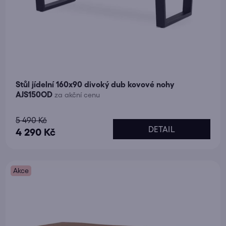
Stůl jídelní 160x90 divoký dub kovové nohy
AJS150OD
za akční cenu
Průměrné
5 490 Kč
DETAIL
hodnocení
4 290 Kč
produktu
je
Akce
5,0
z
5
hvězdiček.