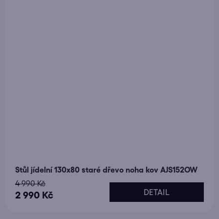
Stůl jídelní 130x80 staré dřevo noha kov AJS152OW
4 990 Kč
DETAIL
2 990 Kč