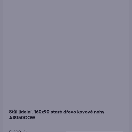
5
hvězdiček.
Stůl jídelní, 160x90 staré dřevo kovové nohy
AJS150OOW
Průměrné