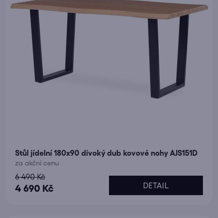
Stůl jídelní 180x90 divoký dub kovové nohy AJS151D
za akční cenu
6 490 Kč
DETAIL
4 690 Kč