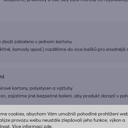
e zboží zabaleno v jednom kartonu
 skříně, komody apod.) rozdělíme do více balíků pro snadnější
ní
ové kartony, polystyren a výztuhy
ton, zajistíme jiné bezpečné balení, aby produkt dorazil v po
áme cookies, abychom Vám umožnili pohodlné prohlížení we
alýze provozu webu neustále zlepšovali jeho funkce, výkon a
ný transport a jednoduchou montáž doma
lnost. Více informací
zde
.