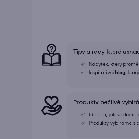
Tipy a rady, které usna
Nábytek, který proměn
Inspirativní
blog
, kte
Produkty pečlivě vybí
Jde o to, jak se doma
Produkty vybíráme s d