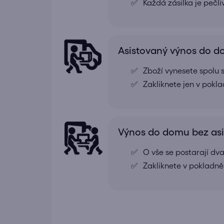
Každá zásilka je pečl
Asistovaný výnos do 
Zboží vynesete spolu s
Zakliknete jen v pokl
Výnos do domu bez as
O vše se postarají dv
Zakliknete v pokladně