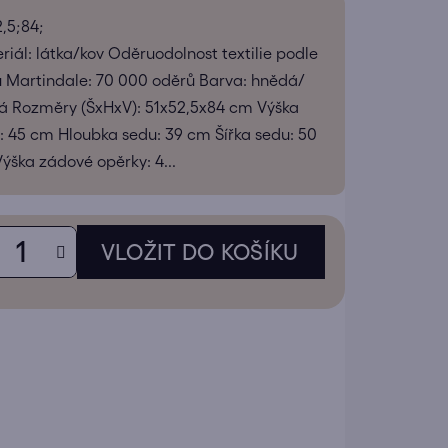
tu
2,5;84;
riál: látka/kov Oděruodolnost textilie podle
u Martindale: 70 000 oděrů Barva: hnědá/
á Rozměry (ŠxHxV): 51x52,5x84 cm Výška
: 45 cm Hloubka sedu: 39 cm Šířka sedu: 50
ek.
ýška zádové opěrky: 4...