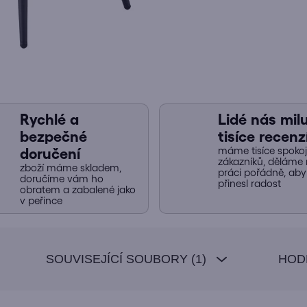
Rychlé a
Lidé nás miluj
bezpečné
tisíce recenz
máme tisíce spoko
doručení
zákazníků, děláme 
zboží máme skladem,
práci pořádně, ab
doručíme vám ho
přinesl radost
obratem a zabalené jako
v peřince
SOUVISEJÍCÍ SOUBORY (1)
HOD