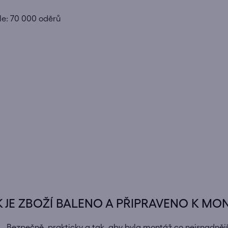
le: 70 000 oděrů
K JE ZBOŽÍ BALENO A PŘIPRAVENO K MO
Bezpečně, prakticky a tak, aby byla montáž co nejsnadnějš