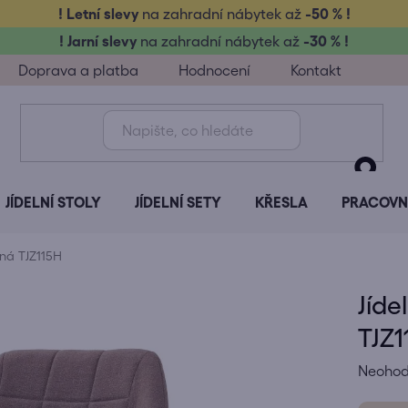
! Letní slevy
na zahradní nábytek až
-50 % !
! Jarní slevy
na zahradní nábytek až
-30 % !
Doprava a platba
Hodnocení
Kontakt
JÍDELNÍ STOLY
JÍDELNÍ SETY
KŘESLA
PRACOVNÍ
rná TJZ115H
Jíde
TJZ1
Průměr
Neoho
hodnoc