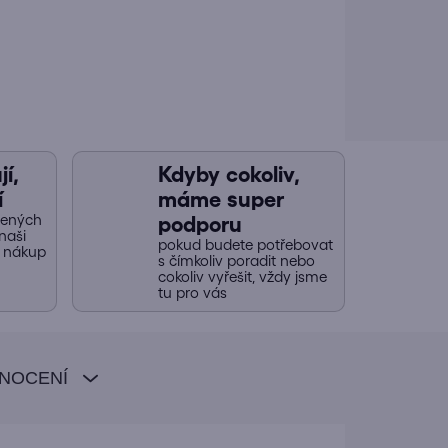
í,
Kdyby cokoliv,
í
máme super
jených
podporu
naši
pokud budete potřebovat
y nákup
s čímkoliv poradit nebo
cokoliv vyřešit, vždy jsme
tu pro vás
NOCENÍ