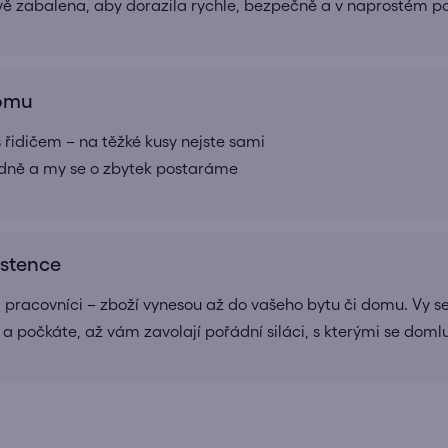
ivě zabalena, aby dorazila rychle, bezpečně a v naprostém 
domu
 řidičem – na těžké kusy nejste sami
adně a my se o zbytek postaráme
istence
a pracovníci – zboží vynesou až do vašeho bytu či domu. Vy se
 a počkáte, až vám zavolají pořádní siláci, s kterými se doml