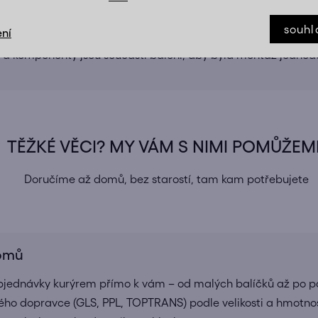
 dodávána v demontovaném stavu
souhl
ní
e přehledný montážní návod srozumitelně popsaný krok za k
 a komponenty jsou součástí balení, aby byla montáž jednod
TĚŽKÉ VĚCI? MY VÁM S NIMI POMŮŽEM
Doručíme až domů, bez starostí, tam kam potřebujete
domů
bjednávky kurýrem přímo k vám – od malých balíčků až po pa
ho dopravce (GLS, PPL, TOPTRANS) podle velikosti a hmotnos