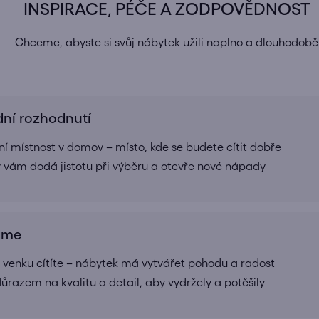
INSPIRACE, PÉČE A ZODPOVĚDNOST
Chceme, abyste si svůj nábytek užili naplno a dlouhodobě
dní rozhodnutí
í místnost v domov – místo, kde se budete cítit dobře
rý vám dodá jistotu při výběru a otevře nové nápady
ráme
 i venku cítíte – nábytek má vytvářet pohodu a radost
ůrazem na kvalitu a detail, aby vydržely a potěšily