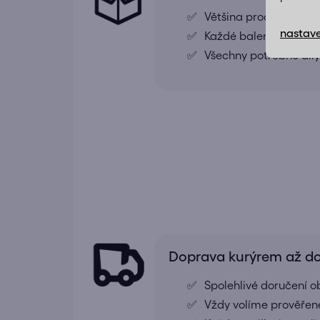
Většina produktů je
nastave
Každé balení obsahuj
Všechny potřebné díly
Doprava kurýrem až 
Spolehlivé doručení o
Vždy volíme prověřené