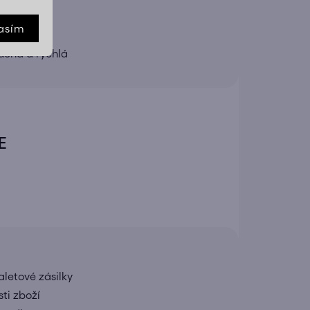
asím
rokem
uchá a rychlá
E
letové zásilky
ti zboží