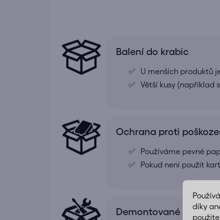
Balení do krabic
U menších produktů j
Větší kusy (například
Ochrana proti poškoze
Používáme pevné papír
Pokud není použit kar
Použív
díky an
Demontované pro snad
použite