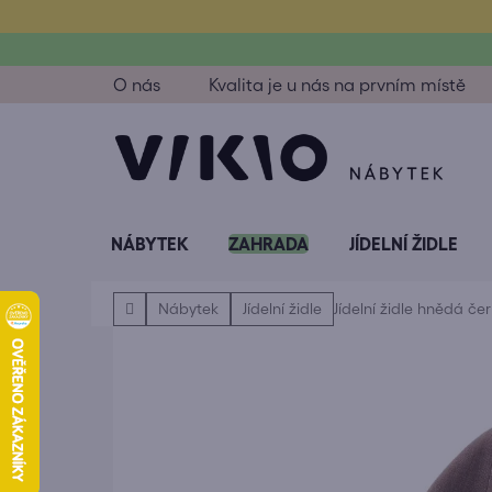
Přejít
na
obsah
O nás
Kvalita je u nás na prvním místě
NÁBYTEK
ZAHRADA
JÍDELNÍ ŽIDLE
Domů
Nábytek
Jídelní židle
Jídelní židle hnědá če