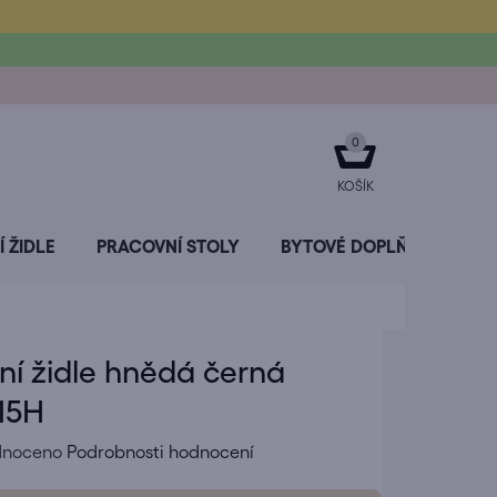
NÁKUPNÍ
KOŠÍK
 ŽIDLE
PRACOVNÍ STOLY
BYTOVÉ DOPLŇKY
SL
lní židle hnědá černá
15H
né
dnoceno
Podrobnosti hodnocení
ení