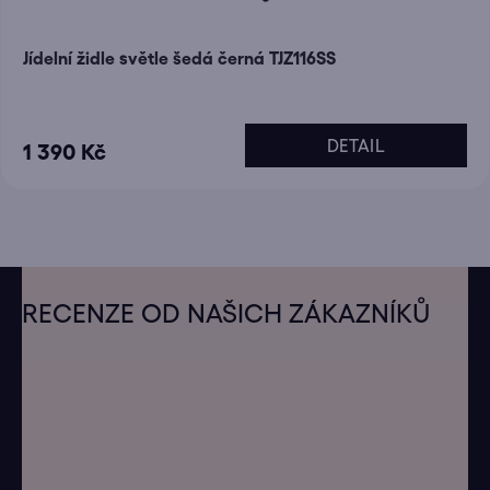
Jídelní židle světle šedá černá TJZ116SS
DETAIL
1 390 Kč
Z
á
RECENZE OD NAŠICH ZÁKAZNÍKŮ
p
a
t
í