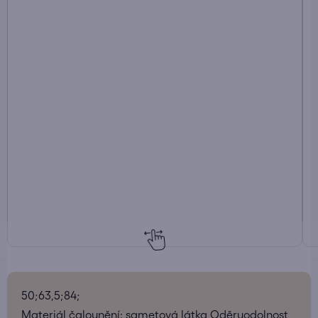
50;63,5;84;
Materiál čalounění: sametová látka Oděruodolnost