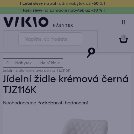
Přejít
! Letní slevy
na zahradní nábytek až
-50 % !
na
! Jarní slevy
na zahradní nábytek až
-30 % !
obsah
NÁK
KOŠ
Domů
Nábytek
Jídelní židle
Jídelní židle krémová černá TJZ116K
Jídelní židle krémová černá
TJZ116K
Průměrné
Neohodnoceno
Podrobnosti hodnocení
hodnocení
produktu
je