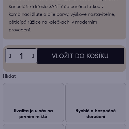
Kancelářské křeslo
SANTY čalouněné
látkou
v
kombinaci
žluté
a
bílé
barvy, výškově
nastavitelné
,
pěticípá růžice na
kolečkách
, v
moderním
provedení.
Hlídat
Kvalita je u nás na
Rychlé a bezpečné
prvním místě
doručení