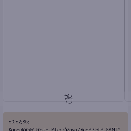
60;62;85;
Kancelářské křeslo, látka růžová / šedá / bílá, SANTY