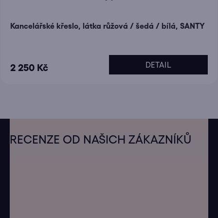
Kancelářské křeslo, látka růžová / šedá / bílá, SANTY
DETAIL
2 250 Kč
Z
á
RECENZE OD NAŠICH ZÁKAZNÍKŮ
p
a
t
í