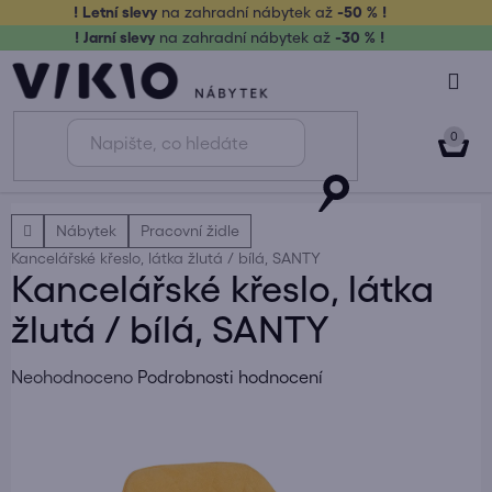
Přejít
! Letní slevy
na zahradní nábytek až
-50 % !
na
! Jarní slevy
na zahradní nábytek až
-30 % !
obsah
NÁK
KOŠ
Domů
Nábytek
Pracovní židle
Kancelářské křeslo, látka žlutá / bílá, SANTY
Kancelářské křeslo, látka
žlutá / bílá, SANTY
Průměrné
Neohodnoceno
Podrobnosti hodnocení
hodnocení
produktu
je