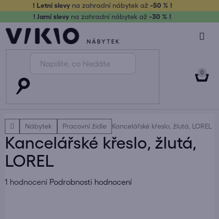
Přejít
! Letní slevy
na zahradní nábytek až
-50 % !
na
! Jarní slevy
na zahradní nábytek až
-30 % !
obsah
NÁK
KOŠ
Domů
Nábytek
Pracovní židle
Kancelářské křeslo, žlutá, LOREL
Kancelářské křeslo, žlutá,
LOREL
Průměrné
1 hodnocení
Podrobnosti hodnocení
hodnocení
produktu