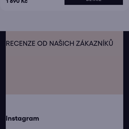
1 890 Kč
Z
á
RECENZE OD NAŠICH ZÁKAZNÍKŮ
p
a
t
í
Instagram