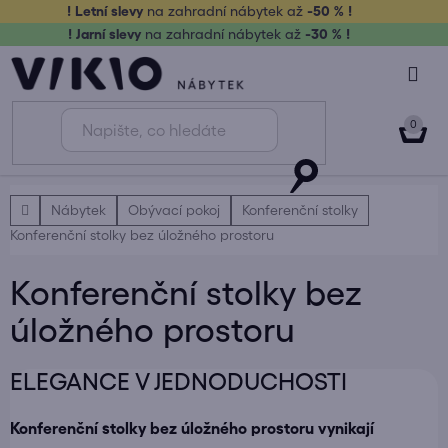
Přejít
! Letní slevy
na zahradní nábytek až
-50 % !
na
! Jarní slevy
na zahradní nábytek až
-30 % !
obsah
NÁK
KOŠ
Domů
Nábytek
Obývací pokoj
Konferenční stolky
Konferenční stolky bez úložného prostoru
Konferenční stolky bez
úložného prostoru
ELEGANCE V JEDNODUCHOSTI
Konferenční stolky bez úložného prostoru vynikají