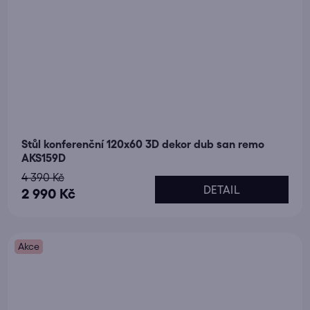
Stůl konferenční 120x60 3D dekor dub san remo
AKS159D
4 390 Kč
DETAIL
2 990 Kč
Akce