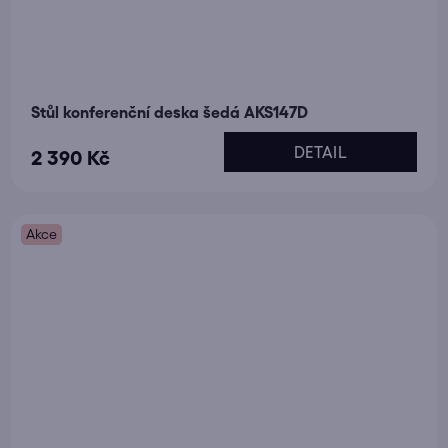
Stůl konferenční deska šedá AKS147D
DETAIL
2 390 Kč
Akce