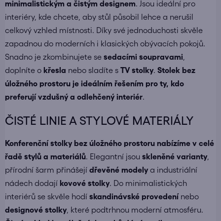
minimalistickým a čistým designem
. Jsou ideální pro
interiéry, kde chcete, aby stůl působil lehce a nerušil
celkový vzhled místnosti. Díky své jednoduchosti skvěle
zapadnou do moderních i klasických obývacích pokojů.
Snadno je zkombinujete se
sedacími soupravami
,
doplníte o
křesla
nebo sladíte s
TV stolky
.
Stolek bez
úložného prostoru je ideálním řešením pro ty, kdo
preferují vzdušný a odlehčený interiér
.
ČISTÉ LINIE A STYLOVÉ MATERIÁLY
Konferenční stolky bez úložného prostoru nabízíme v celé
řadě stylů a materiálů
. Elegantní jsou
skleněné varianty
,
přírodní šarm přinášejí
dřevěné modely
a industriální
nádech dodají
kovové stolky
. Do minimalistických
interiérů se skvěle hodí
skandinávské provedení
nebo
designové stolky
, které podtrhnou moderní atmosféru.