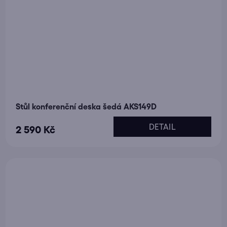
Stůl konferenční deska šedá AKS149D
DETAIL
2 590 Kč