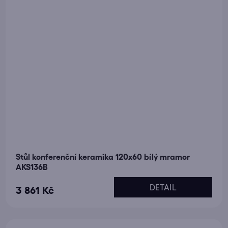
Stůl konferenční keramika 120x60 bílý mramor
AKS136B
DETAIL
3 861 Kč