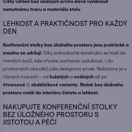
Čistý vzhled bez úložných prvků dává vyniknout
samotnému tvaru a materiálu stolu
.
LEHKOST A PRAKTIČNOST PRO KAŽDÝ
DEN
Konferenční stolky bez úložného prostoru jsou praktické a
snadno se udržují
. Díky jednoduché konstrukci se hodí do
menších bytů, kde chcete zachovat vzdušnost, i do
prostorných obýváků jako designový prvek. Nabízíme je v
různých tvarech – od
kulatých
a
oválných
až po
čtvercové
či
obdélníkové varianty
.
Stolek bez úložného
prostoru vnáší do interiéru čistotu a lehkost
.
NAKUPUJTE KONFERENČNÍ STOLKY
BEZ ÚLOŽNÉHO PROSTORU S
JISTOTOU A PÉČÍ