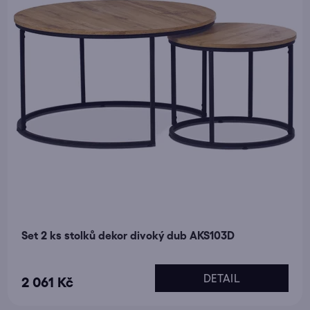
Set 2 ks stolků dekor divoký dub AKS103D
Průměrné
DETAIL
2 061 Kč
hodnocení
produktu