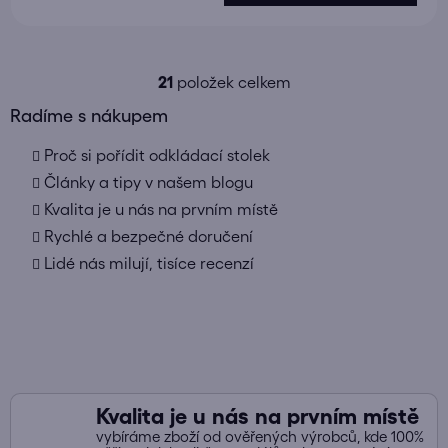
21
položek celkem
O
v
Radíme s nákupem
l
Proč si pořídit odkládací stolek
á
d
Články a tipy v našem blogu
a
Kvalita je u nás na prvním místě
c
Rychlé a bezpečné doručení
í
Lidé nás milují, tisíce recenzí
p
r
v
k
y
v
ý
Kvalita je u nás na prvním místě
p
vybíráme zboží od ověřených výrobců, kde 100%
i