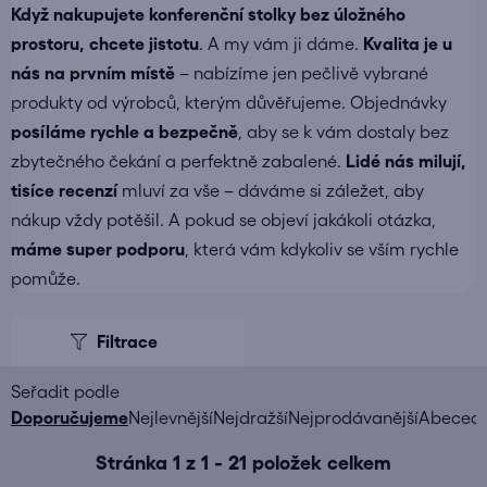
Když nakupujete
konferenční stolky bez úložného
prostoru
, chcete jistotu
. A my vám ji dáme.
Kvalita je u
nás na prvním místě
– nabízíme jen pečlivě vybrané
produkty od výrobců, kterým důvěřujeme. Objednávky
posíláme
rychle a bezpečně
, aby se k vám dostaly bez
zbytečného čekání a perfektně zabalené.
Lidé nás milují,
tisíce recenzí
mluví za vše – dáváme si záležet, aby
nákup vždy potěšil. A pokud se objeví jakákoli otázka,
máme super podporu
, která vám kdykoliv se vším rychle
pomůže.
V
ý
p
i
Ř
Doporučujeme
Nejlevnější
Nejdražší
Nejprodávanější
Abeced
s
a
Stránka
1
z
1
-
21
položek celkem
p
z