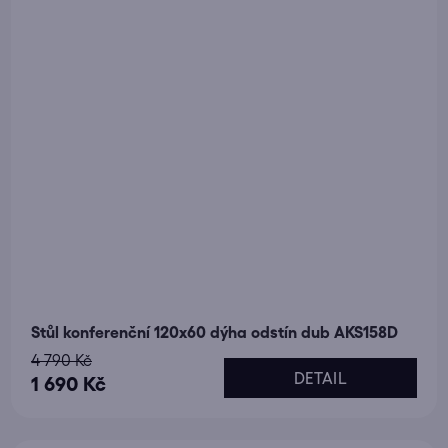
Stůl konferenční 120x60 dýha odstín dub AKS158D
4 790 Kč
DETAIL
1 690 Kč