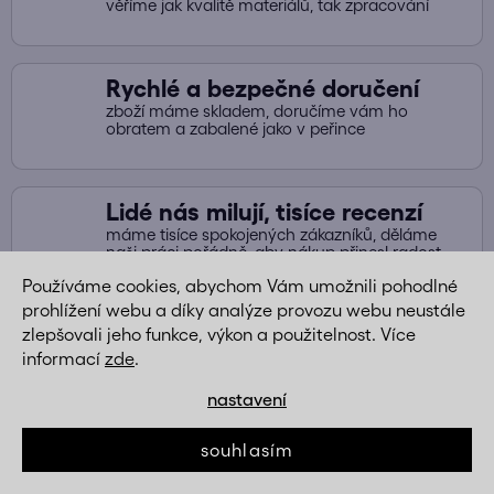
věříme jak kvalitě materiálů, tak zpracování
s
u
Rychlé a bezpečné doručení
zboží máme skladem, doručíme vám ho
obratem a zabalené jako v peřince
Lidé nás milují, tisíce recenzí
máme tisíce spokojených zákazníků, děláme
naši práci pořádně, aby nákup přinesl radost
Používáme cookies, abychom Vám umožnili pohodlné
prohlížení webu a díky analýze provozu webu neustále
Kdyby cokoliv, máme super
zlepšovali jeho funkce, výkon a použitelnost. Více
informací
zde
.
podporu
pokud budete potřebovat s čímkoliv poradit
nastavení
nebo cokoliv vyřešit, vždy jsme tu pro vás
souhlasím
Z