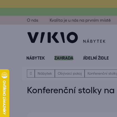
Přejít
na
obsah
O nás
Kvalita je u nás na prvním místě
NÁBYTEK
ZAHRADA
JÍDELNÍ ŽIDLE
Domů
Nábytek
Obývací pokoj
Konferenční stolk
Konferenční stolky na