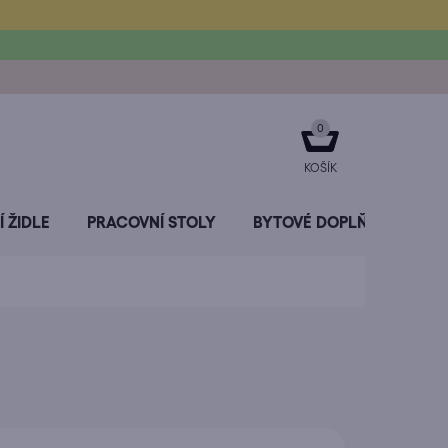
NÁKUPNÍ
KOŠÍK
 ŽIDLE
PRACOVNÍ STOLY
BYTOVÉ DOPLŇKY
SL