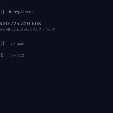
info
@
vikio.cz
420 725 320 508