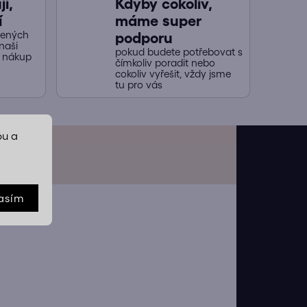
í,
Kdyby cokoliv,
í
máme super
jených
podporu
naši
pokud budete potřebovat s
y nákup
čímkoliv poradit nebo
cokoliv vyřešit, vždy jsme
tu pro vás
bu a
asím