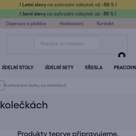
! Letní slevy
na zahradní nábytek až
-50 % !
! Jarní slevy
na zahradní nábytek až
-30 % !
Doprava a platba
Hodnocení
Kontakt
JÍDELNÍ STOLY
JÍDELNÍ SETY
KŘESLA
PRACOVNÍ
y
Konferenční stolky na kolečkách
 kolečkách
Produkty teprve připravujeme.