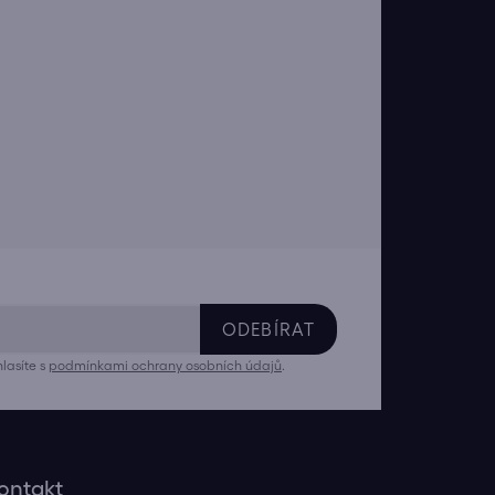
ODEBÍRAT
lasíte s
podmínkami ochrany osobních údajů
.
ontakt