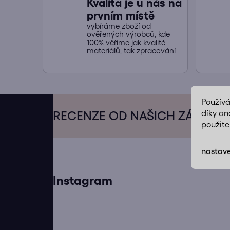
Kvalita je u nás na
prvním místě
vybíráme zboží od
ověřených výrobců, kde
100% věříme jak kvalitě
materiálů, tak zpracování
Z
Použív
á
díky an
RECENZE OD NAŠICH ZÁKAZN
použite
p
a
nastave
t
í
Instagram