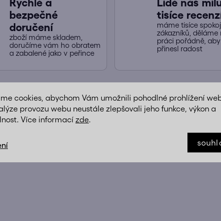
Rychlé a
Lidé nás miluj
bezpečné
tisíce recenz
máme tisíce spoko
doručení
zákazníků, děláme 
zboží máme skladem,
práci pořádně, ab
doručíme vám ho obratem
přinesl radost
a zabalené jako v peřince
áme cookies, abychom Vám umožnili pohodlné prohlížení we
alýze provozu webu neustále zlepšovali jeho funkce, výkon a
ÍKŮ
lnost. Více informací
zde
.
souhl
ní