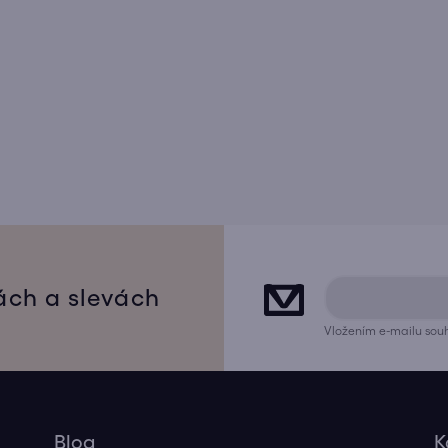
ách a slevách
Vložením e-mailu souh
Blog
K