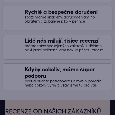
Rychlé a bezpečné doručení
zboží máme skladem, doručíme vám ho
obratem a zabalené jako v peřince
Lidé nás milují, tisíce recenzí
máme tisíce spokojených zákazníků, děláme
naši práci pořádně, aby nákup přinesl radost
Kdyby cokoliv, máme super
podporu
pokud budete potřebovat s čímkoliv poradit
nebo cokoliv vyřešit, vždy jsme tu pro vás
Z
á
RECENZE OD NAŠICH ZÁKAZNÍKŮ