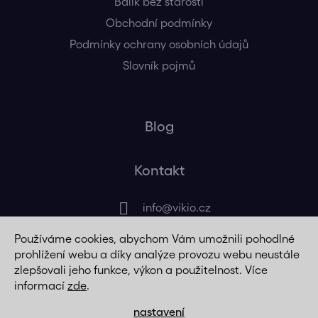
Balík bez starostí
Obchodní podmínky
Podmínky ochrany osobních údajů
Slovník pojmů
Blog
Kontakt
info
@
vikio.cz
Používáme cookies, abychom Vám umožnili pohodlné
+420 725 320 508
prohlížení webu a díky analýze provozu webu neustále
zlepšovali jeho funkce, výkon a použitelnost. Více
informací
zde
.
nastavení