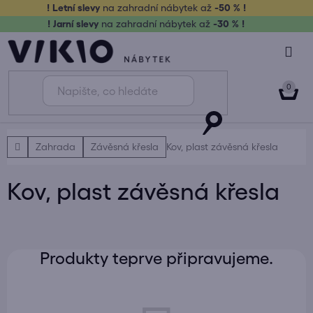
Přejít
! Letní slevy
na zahradní nábytek až
-50 % !
na
! Jarní slevy
na zahradní nábytek až
-30 % !
obsah
NÁK
KOŠ
Domů
Zahrada
Závěsná křesla
Kov, plast závěsná křesla
Kov, plast závěsná křesla
Produkty teprve připravujeme.