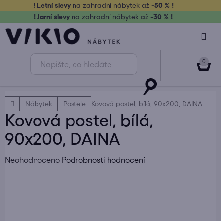
Přejít
! Letní slevy
na zahradní nábytek až
-50 % !
na
! Jarní slevy
na zahradní nábytek až
-30 % !
obsah
NÁK
KOŠ
Domů
Nábytek
Postele
Kovová postel, bílá, 90x200, DAINA
Kovová postel, bílá,
90x200, DAINA
Průměrné
Neohodnoceno
Podrobnosti hodnocení
hodnocení
produktu
je
0,0