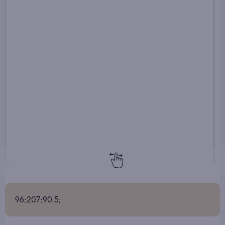
96;207;90,5;