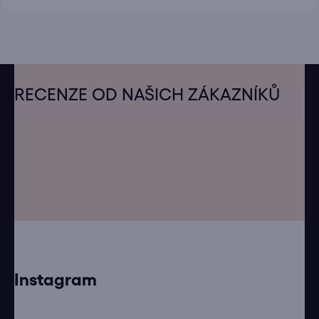
Z
á
RECENZE OD NAŠICH ZÁKAZNÍKŮ
p
a
t
í
Instagram