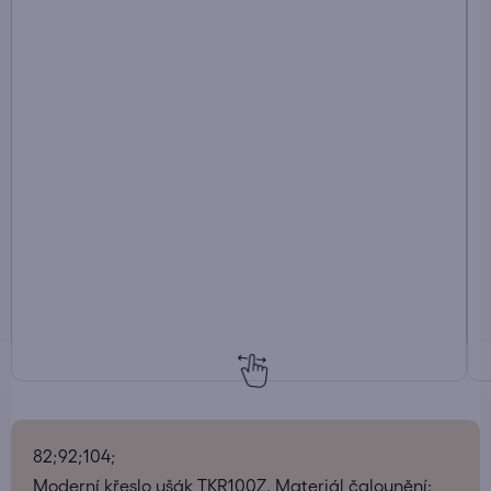
82;92;104;
Moderní křeslo ušák TKR100Z. Materiál čalounění: