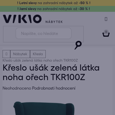
Přejít
! Letní slevy
na zahradní nábytek až
-50 % !
na
! Jarní slevy
na zahradní nábytek až
-30 % !
obsah
NÁK
KOŠ
Domů
Nábytek
Křesla
Křeslo ušák zelená látka noha ořech TKR100Z
Křeslo ušák zelená látka
noha ořech TKR100Z
Průměrné
Neohodnoceno
Podrobnosti hodnocení
hodnocení
produktu
je