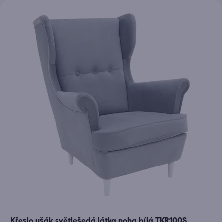
Křeslo ušák světlešedá látka noha bílá TKR100S