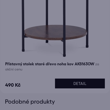
Přístavný stolek staré dřevo noha kov AKS163OW
za
akční cenu
DETAIL
490 Kč
Podobné produkty