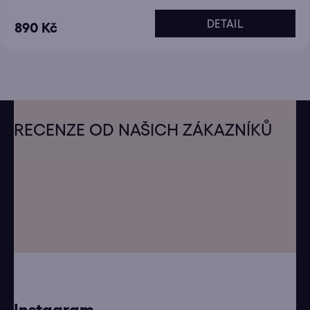
DETAIL
890 Kč
Z
á
RECENZE OD NAŠICH ZÁKAZNÍKŮ
p
a
t
í
Instagram