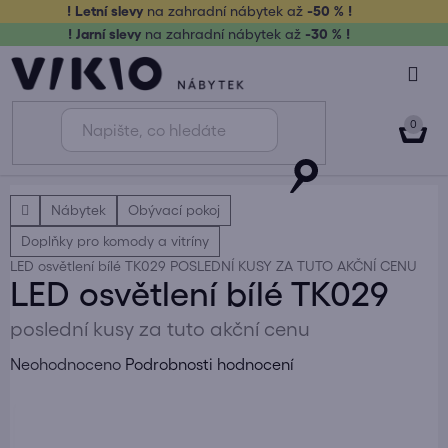
Přejít
! Letní slevy
na zahradní nábytek až
-50 % !
na
! Jarní slevy
na zahradní nábytek až
-30 % !
obsah
NÁK
KOŠ
Domů
Nábytek
Obývací pokoj
Doplňky pro komody a vitríny
LED osvětlení bílé TK029
POSLEDNÍ KUSY ZA TUTO AKČNÍ CENU
LED osvětlení bílé TK029
poslední kusy za tuto akční cenu
Průměrné
Neohodnoceno
Podrobnosti hodnocení
hodnocení
produktu
je