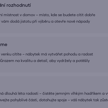
dní rozhodnutí
í místnost v domov – místo, kde se budete cítit dobře
rý vám dodá jistotu při výběru a otevře nové nápady
ráme
 i venku cítíte – nábytek má vytvářet pohodu a radost
ůrazem na kvalitu a detail, aby vydržely a potěšily
 dlouhá léta radosti – čistěte jemným vlhkým hadříkem a v
vejte pohyblivé části, dotahujte spoje – váš nábytek tak zůst