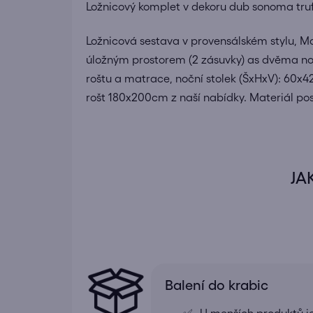
Ložnicový komplet v dekoru dub sonoma trufl
Ložnicová sestava v provensálském stylu, M
úložným prostorem (2 zásuvky) as dvěma noč
roštu a matrace, noční stolek (ŠxHxV): 60x
rošt 180x200cm z naší nabídky. Materiál pos
JA
Balení do krabic
U menších produktů j