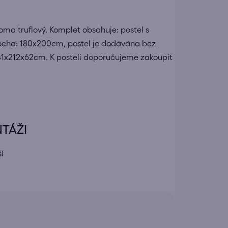
oma truflový. Komplet obsahuje: postel s
locha: 180x200cm, postel je dodávána bez
241x212x62cm. K posteli doporučujeme zakoupit
NTÁŽI
í