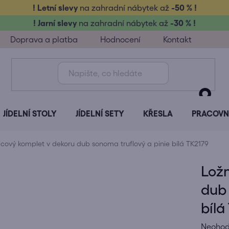
! Letní slevy
na zahradní nábytek až
-50 % !
! Jarní slevy
na zahradní nábytek až
-30 % !
Doprava a platba
Hodnocení
Kontakt
JÍDELNÍ STOLY
JÍDELNÍ SETY
KŘESLA
PRACOVNÍ
icový komplet v dekoru dub sonoma truflový a pinie bílá TK2179
Ložn
dub 
bílá
Průměr
Neoho