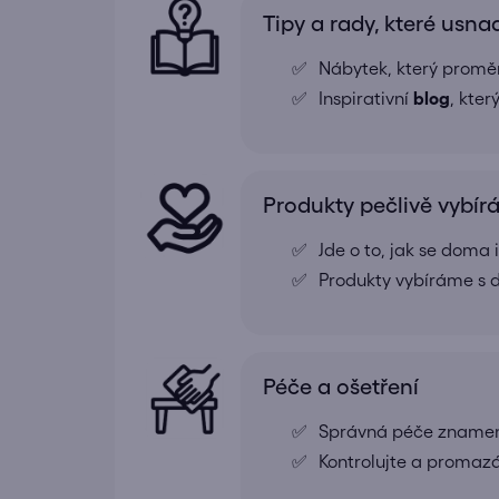
Tipy a rady, které usna
Nábytek, který proměn
Inspirativní
blog
, kte
Produkty pečlivě vybí
Jde o to, jak se doma
Produkty vybíráme s d
Péče a ošetření
Správná péče znamená
Kontrolujte a promazá