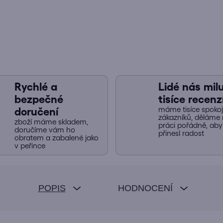
Rychlé a
Lidé nás miluj
bezpečné
tisíce recenz
máme tisíce spoko
doručení
zákazníků, děláme 
zboží máme skladem,
práci pořádně, ab
doručíme vám ho
přinesl radost
obratem a zabalené jako
v peřince
POPIS
HODNOCENÍ