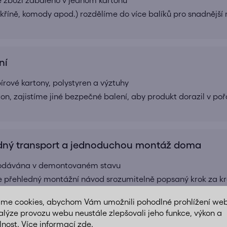
 skříně, komody apod.) rozdělíme do více balíků pro snadnější
ní
ové kartony, polystyren a výztuhy
ton, zajistíme jiné bezpečné balení, aby produkt dorazil v po
ný transport a jednoduchou montáž doma
 dodávána v demontovaném stavu
e přehledný montážní návod srozumitelně popsaný krok za k
 a komponenty jsou součástí balení, aby byla montáž jednod
áme cookies, abychom Vám umožnili pohodlné prohlížení we
alýze provozu webu neustále zlepšovali jeho funkce, výkon a
lnost. Více informací
zde
.