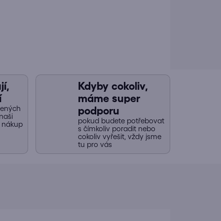
í,
Kdyby cokoliv,
í
máme super
jených
podporu
naši
pokud budete potřebovat
y nákup
s čímkoliv poradit nebo
cokoliv vyřešit, vždy jsme
tu pro vás