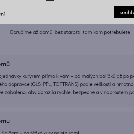
souhl
ní
TĚŽKÉ VĚCI? MY VÁM S NIMI POMŮŽEM
Doručíme až domů, bez starostí, tam kam potřebujete
domů
bjednávky kurýrem přímo k vám – od malých balíčků až po pa
ho dopravce (GLS, PPL, TOPTRANS) podle velikosti a hmotnos
ivě zabalena, aby dorazila rychle, bezpečně a v naprostém 
domu
 řidičem – na těžké kusy nejste sami