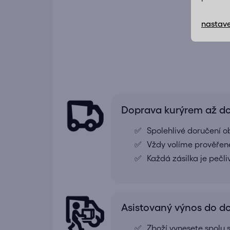
nastave
Doprava kurýrem až 
Spolehlivé doručení o
Vždy volíme prověřené
Každá zásilka je pečl
Asistovaný výnos do 
Zboží vynesete spolu s