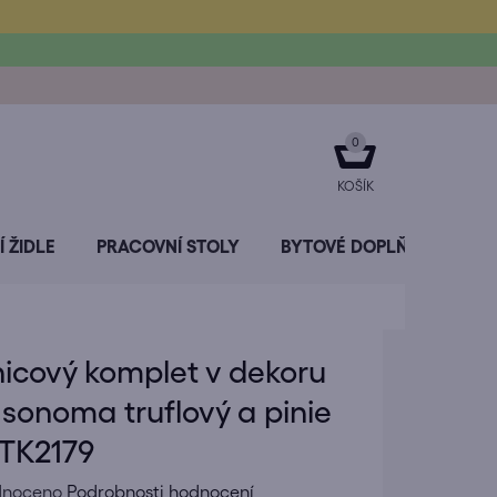
NÁKUPNÍ
KOŠÍK
 ŽIDLE
PRACOVNÍ STOLY
BYTOVÉ DOPLŇKY
SL
icový komplet v dekoru
sonoma truflový a pinie
 TK2179
né
dnoceno
Podrobnosti hodnocení