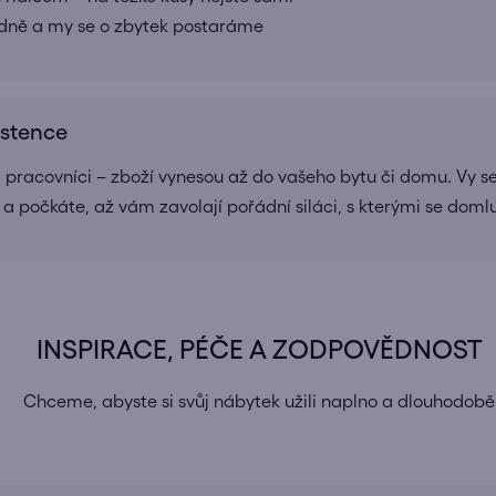
adně a my se o zbytek postaráme
istence
a pracovníci – zboží vynesou až do vašeho bytu či domu. Vy se
 a počkáte, až vám zavolají pořádní siláci, s kterými se doml
INSPIRACE, PÉČE A ZODPOVĚDNOST
Chceme, abyste si svůj nábytek užili naplno a dlouhodobě