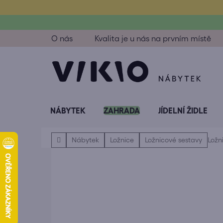
Přejít
na
obsah
O nás
Kvalita je u nás na prvním místě
NÁBYTEK
ZAHRADA
JÍDELNÍ ŽIDLE
Domů
Nábytek
Ložnice
Ložnicové sestavy
Ložn