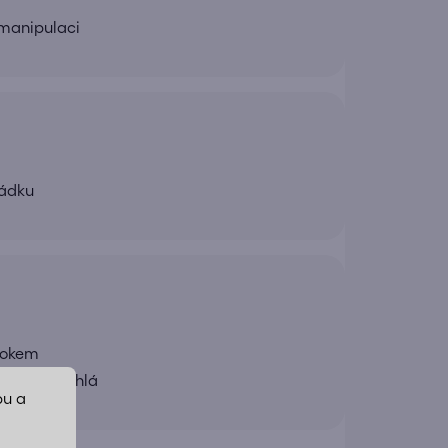
 manipulaci
řádku
rokem
uchá a rychlá
bu a