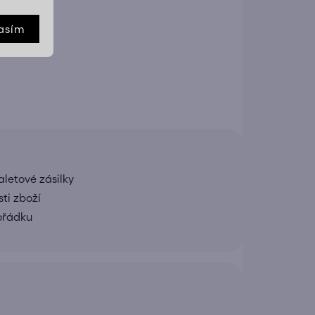
asím
E
letové zásilky
ti zboží
pořádku