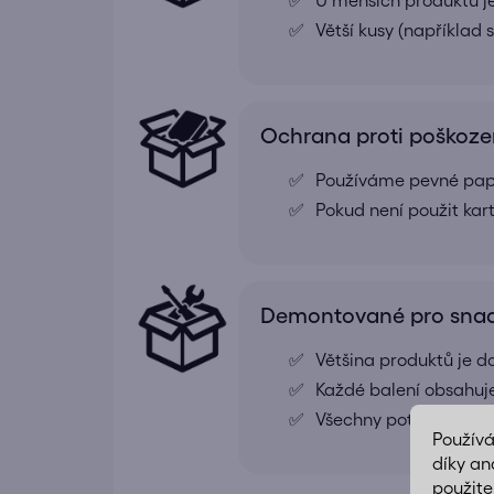
Větší kusy (například
Ochrana proti poškoze
Používáme pevné papír
Pokud není použit kar
Demontované pro snad
Většina produktů je
Každé balení obsahuj
Všechny potřebné díly
Použív
díky an
použite