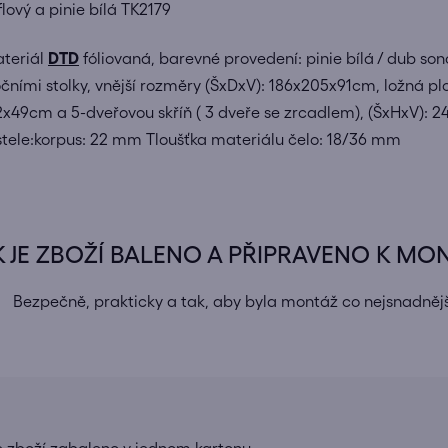
ový a pinie bílá TK2179
ateriál
DTD
fóliovaná, barevné provedení: pinie bílá / dub son
ními stolky, vnější rozměry (ŠxDxV): 186x205x91cm, ložná p
42x49cm a 5-dveřovou skříň ( 3 dveře se zrcadlem), (ŠxHxV): 
tele:
korpus: 22 mm Tloušťka materiálu čelo: 18/36 mm
K JE ZBOŽÍ BALENO A PŘIPRAVENO K MO
Bezpečně, prakticky a tak, aby byla montáž co nejsnadnějš
e zboží zabaleno v jednom kartonu