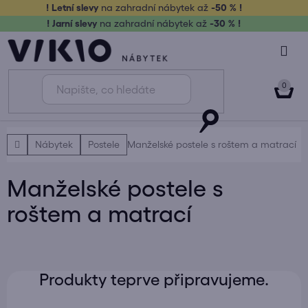
Přejít
! Letní slevy
na zahradní nábytek až
-50 % !
na
! Jarní slevy
na zahradní nábytek až
-30 % !
obsah
NÁK
KOŠ
Domů
Nábytek
Postele
Manželské postele s roštem a matrací
Manželské postele s
roštem a matrací
Produkty teprve připravujeme.