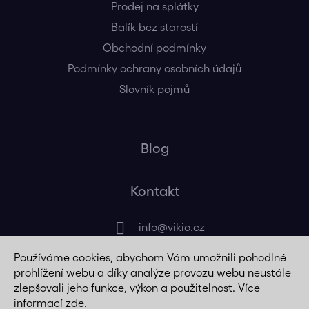
Prodej na splátky
Balík bez starostí
Obchodní podmínky
Podmínky ochrany osobních údajů
Slovník pojmů
Blog
Kontakt
info
@
vikio.cz
Používáme cookies, abychom Vám umožnili pohodlné
+420 725 320 508
prohlížení webu a díky analýze provozu webu neustále
zlepšovali jeho funkce, výkon a použitelnost. Více
informací
zde
.