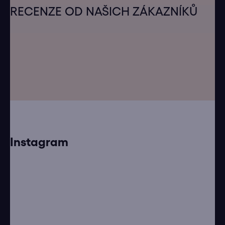
á
RECENZE OD NAŠICH ZÁKAZNÍKŮ
p
a
t
í
Instagram