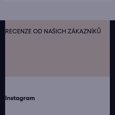
Z
á
RECENZE OD NAŠICH ZÁKAZNÍKŮ
p
a
t
í
Instagram