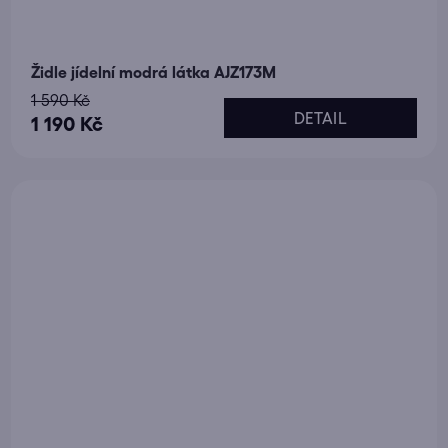
Židle jídelní modrá látka AJZ173M
1 590 Kč
DETAIL
1 190 Kč