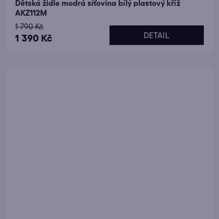
Dětská židle modrá síťovina bílý plastový kříž
AKZ112M
1 790 Kč
DETAIL
1 390 Kč