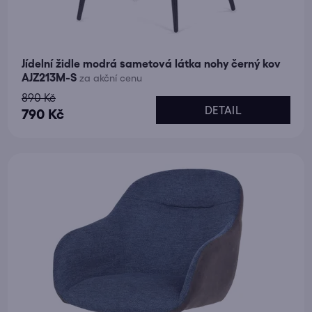
Jídelní židle modrá sametová látka nohy černý kov
AJZ213M-S
za akční cenu
890 Kč
DETAIL
790 Kč