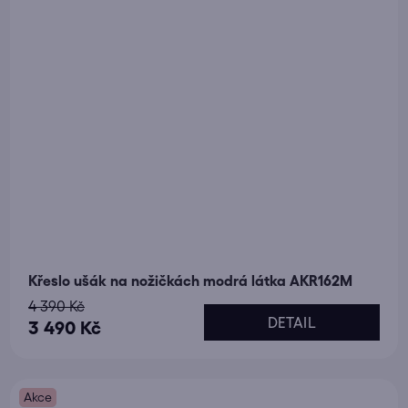
Křeslo ušák na nožičkách modrá látka AKR162M
4 390 Kč
DETAIL
3 490 Kč
Akce