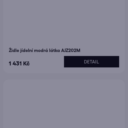
Židle jídelní modrá látka AJZ202M
DETAIL
1 431 Kč