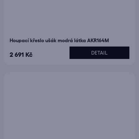
Houpací křeslo ušák modrá látka AKR164M
DETAIL
2 691 Kč