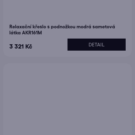
Relaxační křeslo s podnožkou modrá sametová
látka AKR161M
DETAIL
3 321 Kč