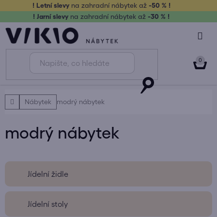
Přejít
! Letní slevy
na zahradní nábytek až
-50 % !
na
! Jarní slevy
na zahradní nábytek až
-30 % !
obsah
NÁK
KOŠ
Domů
Nábytek
modrý nábytek
modrý nábytek
Jídelní židle
Jídelní stoly