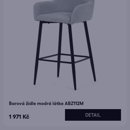
hvězdiček.
Barová židle modrá látka ABZ112M
DETAIL
1 971 Kč