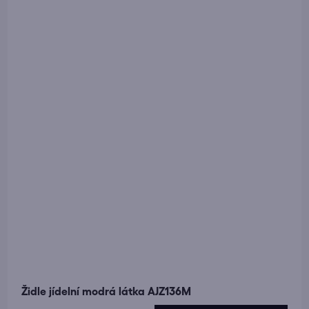
Židle jídelní modrá látka AJZ136M