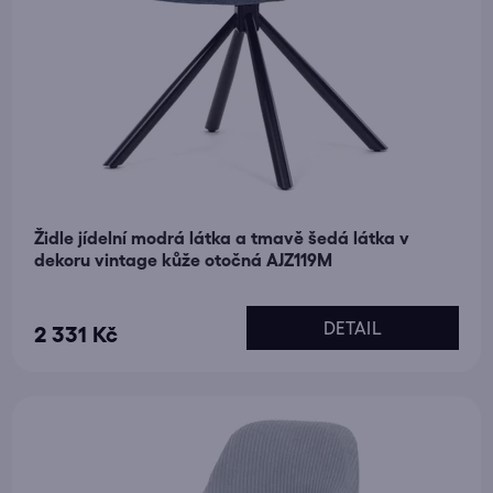
Židle jídelní modrá látka a tmavě šedá látka v
dekoru vintage kůže otočná AJZ119M
Průměrné
DETAIL
2 331 Kč
hodnocení
produktu
je
5,0
z
5