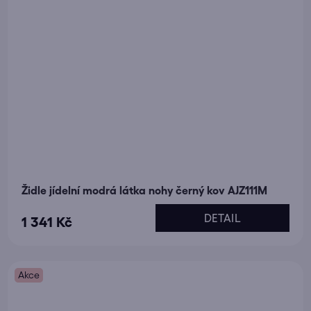
Židle jídelní modrá látka nohy černý kov AJZ111M
DETAIL
1 341 Kč
Akce