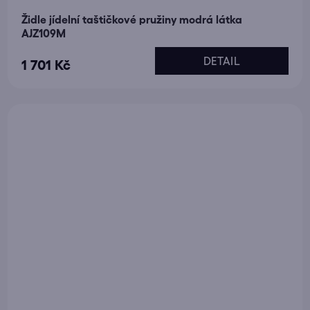
Židle jídelní taštičkové pružiny modrá látka
AJZ109M
DETAIL
1 701 Kč