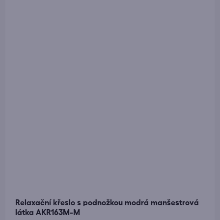
Relaxační křeslo s podnožkou modrá manšestrová
látka AKR163M-M