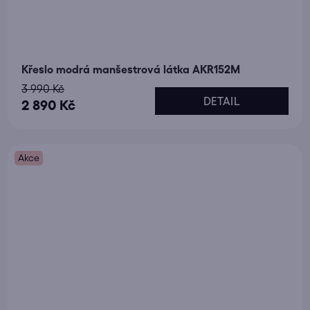
Křeslo modrá manšestrová látka AKR152M
3 990 Kč
DETAIL
2 890 Kč
Akce