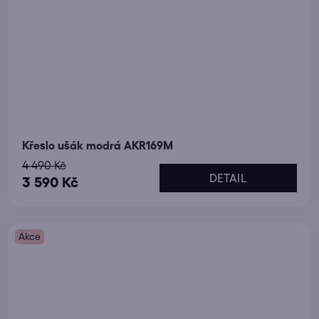
Křeslo ušák modrá AKR169M
4 490 Kč
DETAIL
3 590 Kč
Akce