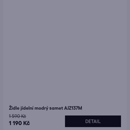
Židle jídelní modrý samet AJZ137M
1 590 Kč
DETAIL
1 190 Kč