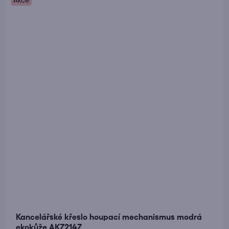
Kancelářské křeslo houpací mechanismus modrá
ekokůže AKZ214Z