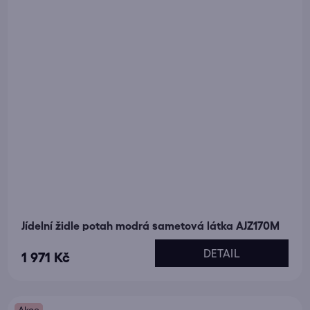
Jídelní židle potah modrá sametová látka AJZ170M
DETAIL
1 971 Kč
Akce