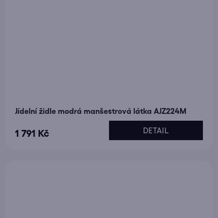
Jídelní židle modrá manšestrová látka AJZ224M
DETAIL
1 791 Kč