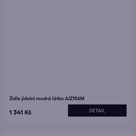
Židle jídelní modrá látka AJZ106M
DETAIL
1 341 Kč