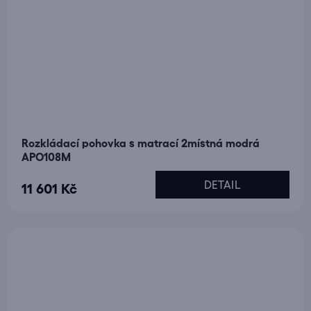
Rozkládací pohovka s matrací 2místná modrá
APO108M
DETAIL
11 601 Kč