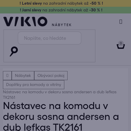
Přejít
! Letní slevy
na zahradní nábytek až
-50 % !
na
! Jarní slevy
na zahradní nábytek až
-30 % !
obsah
NÁK
KOŠ
Domů
Nábytek
Obývací pokoj
Doplňky pro komody a vitríny
Nástavec na komodu v dekoru sosna andersen a dub lefkas
TK2161
Nástavec na komodu v
dekoru sosna andersen a
dub lefkas TK2161