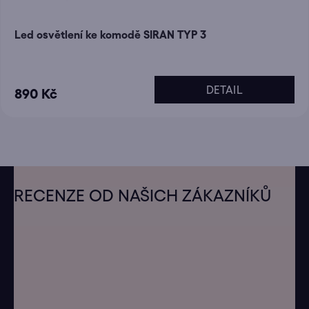
Led osvětlení ke komodě SIRAN TYP 3
DETAIL
890 Kč
Z
á
RECENZE OD NAŠICH ZÁKAZNÍKŮ
p
a
t
í