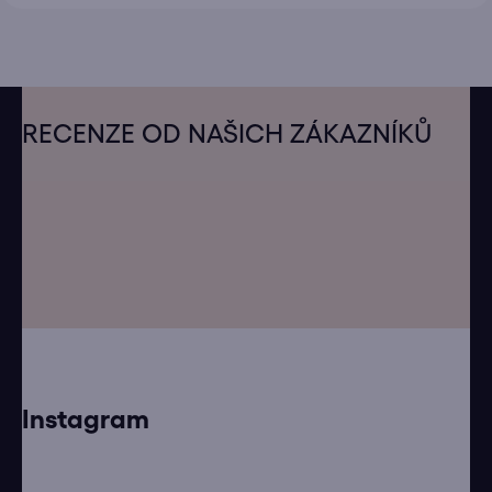
Z
á
RECENZE OD NAŠICH ZÁKAZNÍKŮ
p
a
t
í
Instagram