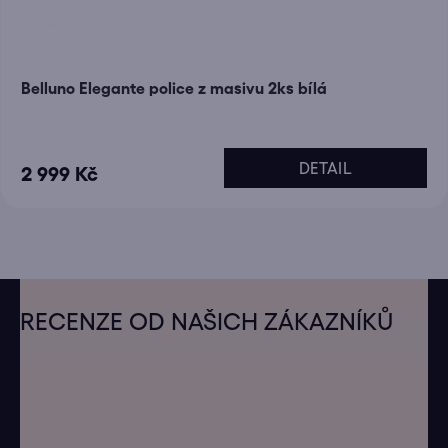
Belluno Elegante police z masivu 2ks bílá
DETAIL
2 999 Kč
Z
á
RECENZE OD NAŠICH ZÁKAZNÍKŮ
p
a
t
í