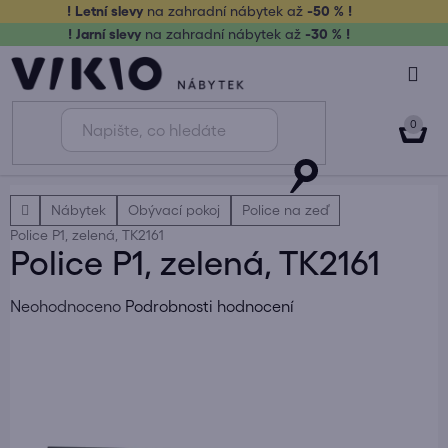
Přejít
! Letní slevy
na zahradní nábytek až
-50 % !
na
! Jarní slevy
na zahradní nábytek až
-30 % !
obsah
NÁK
KOŠ
Domů
Nábytek
Obývací pokoj
Police na zeď
Police P1, zelená, TK2161
Police P1, zelená, TK2161
Průměrné
Neohodnoceno
Podrobnosti hodnocení
hodnocení
produktu
je
0,0
z