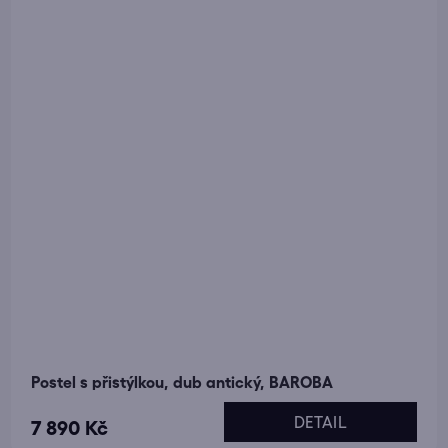
Postel s přistýlkou, dub antický, BAROBA
DETAIL
7 890 Kč