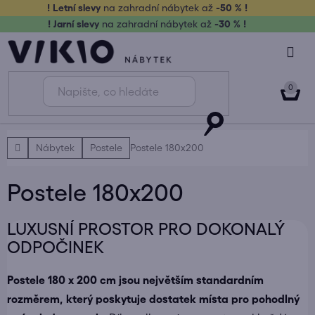
Přejít
! Letní slevy
na zahradní nábytek až
-50 % !
na
! Jarní slevy
na zahradní nábytek až
-30 % !
obsah
NÁK
KOŠ
Domů
Nábytek
Postele
Postele 180x200
Postele 180x200
LUXUSNÍ PROSTOR PRO DOKONALÝ
ODPOČINEK
Postele 180 x 200 cm jsou největším standardním
rozměrem, který poskytuje dostatek místa pro pohodlný