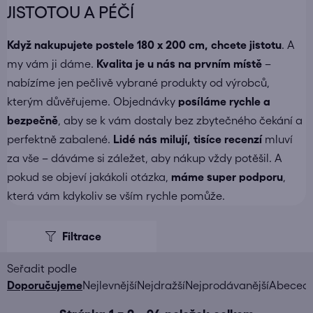
JISTOTOU A PÉČÍ
Když nakupujete
postele 180 x 200 cm
, chcete jistotu
. A
my vám ji dáme.
Kvalita je u nás na prvním místě
–
nabízíme jen pečlivě vybrané produkty od výrobců,
kterým důvěřujeme. Objednávky
posíláme
rychle a
bezpečně
, aby se k vám dostaly bez zbytečného čekání a
perfektně zabalené.
Lidé nás milují, tisíce recenzí
mluví
za vše – dáváme si záležet, aby nákup vždy potěšil. A
pokud se objeví jakákoli otázka,
máme super podporu
,
která vám kdykoliv se vším rychle pomůže.
V
ý
p
i
Ř
Doporučujeme
Nejlevnější
Nejdražší
Nejprodávanější
Abeced
s
a