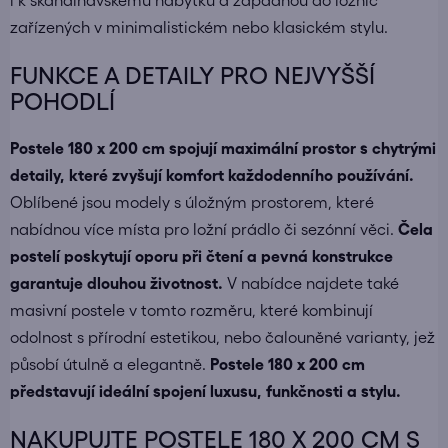
i k
skandinávskému nábytku
a zapadnou do ložnic
zařízených v minimalistickém nebo klasickém stylu.
FUNKCE A DETAILY PRO NEJVYŠŠÍ
POHODLÍ
Postele 180 x 200 cm spojují maximální prostor s chytrými
detaily, které zvyšují komfort každodenního používání.
Oblíbené jsou modely s úložným prostorem, které
nabídnou více místa pro ložní prádlo či sezónní věci.
Čela
postelí poskytují oporu při čtení a pevná konstrukce
garantuje dlouhou životnost.
V nabídce najdete také
masivní postele
v tomto rozměru, které kombinují
odolnost s přírodní estetikou, nebo čalouněné varianty, jež
působí útulně a elegantně.
Postele 180 x 200 cm
představují ideální spojení luxusu, funkčnosti a stylu.
NAKUPUJTE POSTELE 180 X 200 CM S