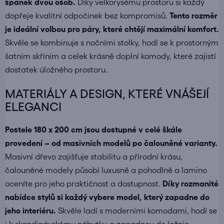
spánek dvou osob.
Díky velkorysému prostoru si každý
dopřeje kvalitní odpočinek bez kompromisů.
Tento rozměr
je ideální volbou pro páry, které chtějí maximální komfort.
Skvěle se kombinuje s
nočními stolky
, hodí se k prostorným
šatním skříním
a celek krásně doplní
komody
, které zajistí
dostatek úložného prostoru.
MATERIÁLY A DESIGN, KTERÉ VNÁŠEJÍ
ELEGANCI
Postele 180 x 200 cm jsou dostupné v celé škále
provedení – od masivních modelů po čalouněné varianty.
Masivní dřevo zajišťuje stabilitu a přírodní krásu,
čalouněné modely působí luxusně a pohodlně a lamino
oceníte pro jeho praktičnost a dostupnost.
Díky rozmanité
nabídce stylů si každý vybere model, který zapadne do
jeho interiéru.
Skvěle ladí s
moderními komodami
, hodí se