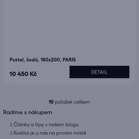
Postel, šedá, 180x200, PARIS
DETAIL
10 450 Kč
10
položek celkem
O
v
Radíme s nákupem
l
Články a tipy v našem blogu
á
d
Kvalita je u nás na prvním místě