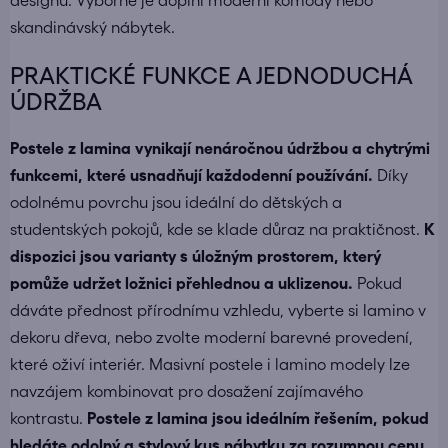
designu. Výborně je doplní
moderní komody
nebo
skandinávský nábytek
.
PRAKTICKÉ FUNKCE A JEDNODUCHÁ
ÚDRŽBA
Postele z lamina vynikají nenáročnou údržbou a chytrými
funkcemi, které usnadňují každodenní používání.
Díky
odolnému povrchu jsou ideální do dětských a
studentských pokojů, kde se klade důraz na praktičnost.
K
dispozici jsou varianty s úložným prostorem, který
pomůže udržet ložnici přehlednou a uklizenou.
Pokud
dáváte přednost přírodnímu vzhledu, vyberte si lamino v
dekoru dřeva, nebo zvolte moderní barevné provedení,
které oživí interiér.
Masivní postele
i lamino modely lze
navzájem kombinovat pro dosažení zajímavého
kontrastu.
Postele z lamina jsou ideálním řešením, pokud
hledáte odolný a stylový kus nábytku za rozumnou cenu.