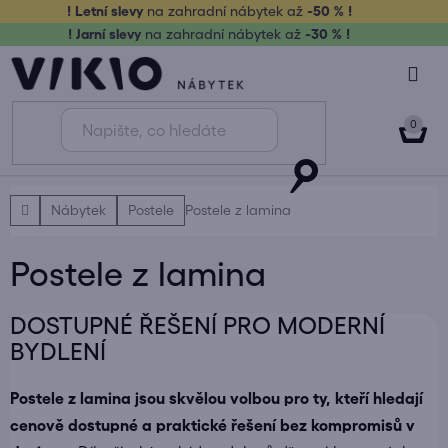
Přejít
! Letní slevy
na zahradní nábytek až
-50 % !
na
! Jarní slevy
na zahradní nábytek až
-30 % !
obsah
NÁK
KOŠ
Domů
Nábytek
Postele
Postele z lamina
Postele z lamina
DOSTUPNÉ ŘEŠENÍ PRO MODERNÍ
BYDLENÍ
Postele z lamina jsou skvělou volbou pro ty, kteří hledají
cenově dostupné a praktické řešení bez kompromisů v