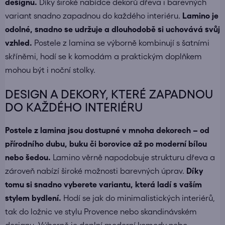
designu.
Díky široké nabídce dekorů dřeva i barevných
variant snadno zapadnou do každého interiéru.
Lamino je
odolné, snadno se udržuje a dlouhodobě si uchovává svůj
vzhled.
Postele z lamina se výborně kombinují s
šatními
skříněmi
, hodí se k
komodám
a praktickým doplňkem
mohou být i
noční stolky
.
DESIGN A DEKORY, KTERÉ ZAPADNOU
DO KAŽDÉHO INTERIÉRU
Postele z lamina jsou dostupné v mnoha dekorech – od
přírodního dubu, buku či borovice až po moderní bílou
nebo šedou.
Lamino věrně napodobuje strukturu dřeva a
zároveň nabízí široké možnosti barevných úprav.
Díky
tomu si snadno vyberete variantu, která ladí s vaším
stylem bydlení.
Hodí se jak do minimalistických interiérů,
tak do ložnic ve stylu Provence nebo skandinávském