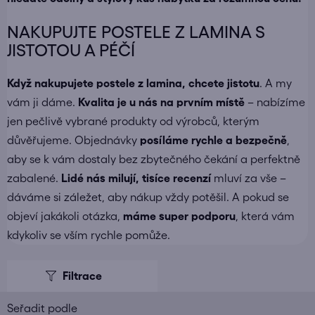
NAKUPUJTE POSTELE Z LAMINA S
JISTOTOU A PÉČÍ
Když nakupujete
postele z lamina
, chcete jistotu
. A my
vám ji dáme.
Kvalita je u nás na prvním místě
– nabízíme
jen pečlivě vybrané produkty od výrobců, kterým
důvěřujeme. Objednávky
posíláme
rychle a bezpečně
,
aby se k vám dostaly bez zbytečného čekání a perfektně
zabalené.
Lidé nás milují, tisíce recenzí
mluví za vše –
dáváme si záležet, aby nákup vždy potěšil. A pokud se
objeví jakákoli otázka,
máme super podporu
, která vám
kdykoliv se vším rychle pomůže.
V
ý
p