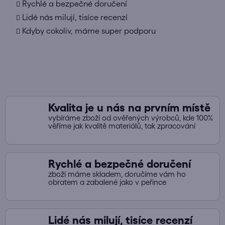
a
Rychlé a bezpečné doručení
c
Lidé nás milují, tisíce recenzí
í
Kdyby cokoliv, máme super podporu
p
r
v
k
y
v
ý
Kvalita je u nás na prvním místě
p
vybíráme zboží od ověřených výrobců, kde 100%
i
věříme jak kvalitě materiálů, tak zpracování
s
u
Rychlé a bezpečné doručení
zboží máme skladem, doručíme vám ho
obratem a zabalené jako v peřince
Lidé nás milují, tisíce recenzí