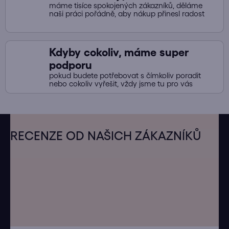
máme tisíce spokojených zákazníků, děláme
naši práci pořádně, aby nákup přinesl radost
Kdyby cokoliv, máme super
podporu
pokud budete potřebovat s čímkoliv poradit
nebo cokoliv vyřešit, vždy jsme tu pro vás
Z
á
RECENZE OD NAŠICH ZÁKAZNÍKŮ
p
a
t
í