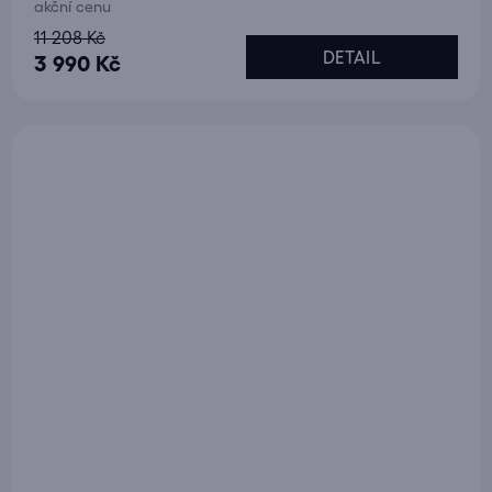
akční cenu
11 208 Kč
DETAIL
3 990 Kč