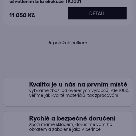
osvětlením bílá ekokůže TK3021
DETAIL
11 050 Kč
4
položek celkem
O
v
l
á
d
a
Kvalita je u nás na prvním místě
c
vybíráme zboží od ověřených výrobců, kde 100%
í
věříme jak kvalitě materiálů, tak zpracování
p
r
v
Rychlé a bezpečné doručení
k
zboží máme skladem, doručíme vám ho
y
obratem a zabalené jako v peřince
v