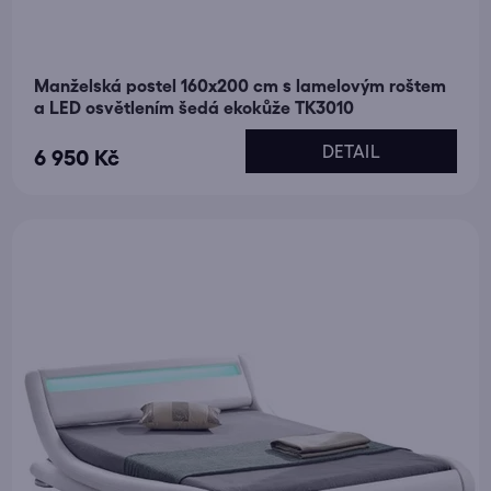
Manželská postel 160x200 cm s lamelovým roštem
a LED osvětlením šedá ekokůže TK3010
DETAIL
6 950 Kč