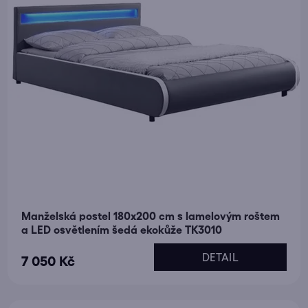
Manželská postel 180x200 cm s lamelovým roštem
a LED osvětlením šedá ekokůže TK3010
DETAIL
7 050 Kč