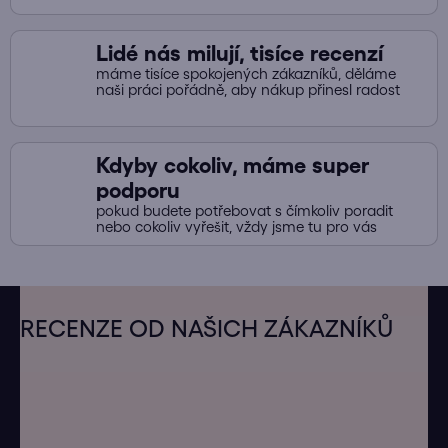
ý
p
Lidé nás milují, tisíce recenzí
i
máme tisíce spokojených zákazníků, děláme
s
naši práci pořádně, aby nákup přinesl radost
u
Kdyby cokoliv, máme super
podporu
pokud budete potřebovat s čímkoliv poradit
nebo cokoliv vyřešit, vždy jsme tu pro vás
Z
á
RECENZE OD NAŠICH ZÁKAZNÍKŮ
p
a
t
í