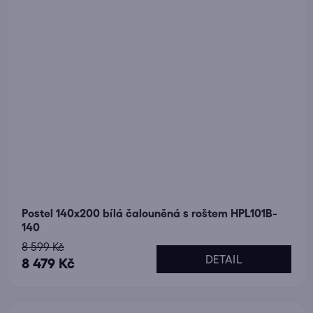
Postel 140x200 bílá čalouněná s roštem HPL101B-
140
8 599 Kč
DETAIL
8 479 Kč