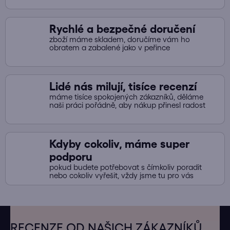
r
v
Rychlé a bezpečné doručení
k
zboží máme skladem, doručíme vám ho
y
obratem a zabalené jako v peřince
v
ý
p
Lidé nás milují, tisíce recenzí
i
máme tisíce spokojených zákazníků, děláme
s
naši práci pořádně, aby nákup přinesl radost
u
Kdyby cokoliv, máme super
podporu
pokud budete potřebovat s čímkoliv poradit
nebo cokoliv vyřešit, vždy jsme tu pro vás
Z
á
RECENZE OD NAŠICH ZÁKAZNÍKŮ