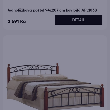
Jednolůžková postel 94x207 cm kov bílá APL103B
DETAIL
2 691 Kč