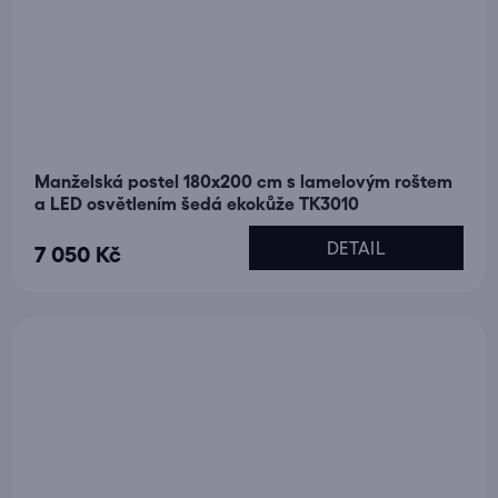
Manželská postel 180x200 cm s lamelovým roštem
a LED osvětlením šedá ekokůže TK3010
DETAIL
7 050 Kč