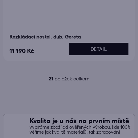
Rozkládací postel, dub, Goreta
DETAIL
11 190 Kč
21
položek celkem
O
v
l
á
d
a
Kvalita je u nás na prvním místě
c
vybíráme zboží od ověřených výrobců, kde 100%
í
věříme jak kvalitě materiálů, tak zpracování
p