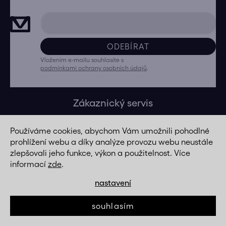
ODEBÍRAT
Vložením e-mailu souhlasíte s
podmínkami ochrany osobních údajů
.
Zákaznický servis
O nás
Používáme cookies, abychom Vám umožnili pohodlné
Produkty pečlivě vybíráme
prohlížení webu a díky analýze provozu webu neustále
zlepšovali jeho funkce, výkon a použitelnost. Více
Kontakty
informací
zde
.
Doprava a platba
nastavení
Reklamace
Vrácení zboží
souhlasím
Prodej na splátky