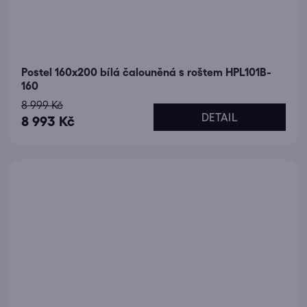
Postel 160x200 bílá čalouněná s roštem HPL101B-
160
8 999 Kč
DETAIL
8 993 Kč