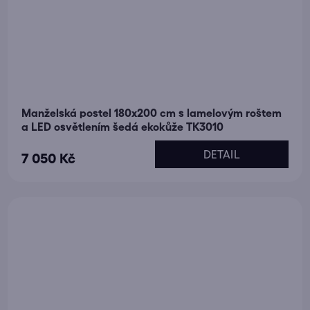
Manželská postel 180x200 cm s lamelovým roštem
a LED osvětlením šedá ekokůže TK3010
DETAIL
7 050 Kč