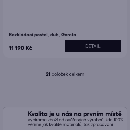
Rozkládací postel, dub, Goreta
DETAIL
11 190 Kč
21
položek celkem
O
v
l
á
d
a
Kvalita je u nás na prvním místě
c
vybíráme zboží od ověřených výrobců, kde 100%
í
věříme jak kvalitě materiálů, tak zpracování
p