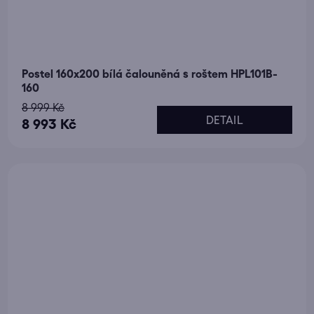
Postel 160x200 bílá čalouněná s roštem HPL101B-
160
8 999 Kč
DETAIL
8 993 Kč