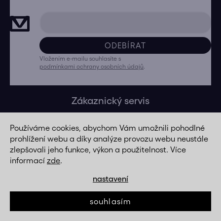
ODEBÍRAT
Vložením e-mailu souhlasíte s
podmínkami ochrany osobních údajů
.
Zákaznický servis
O nás
Používáme cookies, abychom Vám umožnili pohodlné
Produkty pečlivě vybíráme
prohlížení webu a díky analýze provozu webu neustále
zlepšovali jeho funkce, výkon a použitelnost. Více
Kontakty
informací
zde
.
Doprava a platba
nastavení
Reklamace
Vrácení zboží
souhlasím
Prodej na splátky