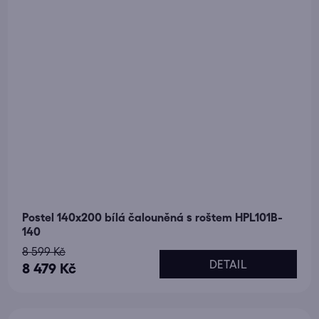
Postel 140x200 bílá čalouněná s roštem HPL101B-
140
8 599 Kč
DETAIL
8 479 Kč