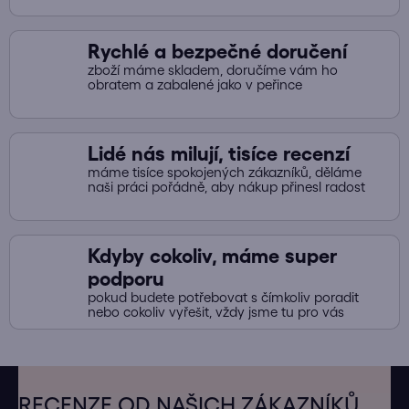
r
v
Rychlé a bezpečné doručení
k
zboží máme skladem, doručíme vám ho
y
obratem a zabalené jako v peřince
v
ý
p
Lidé nás milují, tisíce recenzí
i
máme tisíce spokojených zákazníků, děláme
s
naši práci pořádně, aby nákup přinesl radost
u
Kdyby cokoliv, máme super
podporu
pokud budete potřebovat s čímkoliv poradit
nebo cokoliv vyřešit, vždy jsme tu pro vás
Z
á
RECENZE OD NAŠICH ZÁKAZNÍKŮ