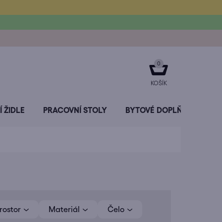
NÁKUPNÍ
KOŠÍK
 ŽIDLE
PRACOVNÍ STOLY
BYTOVÉ DOPLŇKY
SL
rostor
Materiál
Čelo