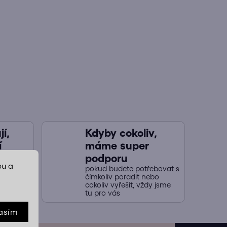
í,
Kdyby cokoliv,
í
máme super
jených
podporu
naši
bu a
pokud budete potřebovat s
y nákup
čímkoliv poradit nebo
cokoliv vyřešit, vždy jsme
tu pro vás
asím