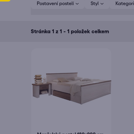
Postavení postelí
Styl
Kategor
i
s
p
r
Stránka
1
z
1
-
1
položek celkem
o
d
u
k
t
ů