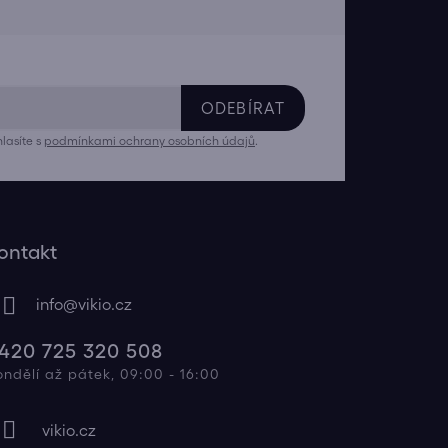
ODEBÍRAT
lasíte s
podmínkami ochrany osobních údajů
.
ontakt
info
@
vikio.cz
420 725 320 508