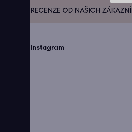
Z
á
RECENZE OD NAŠICH ZÁKAZN
p
a
t
í
Instagram