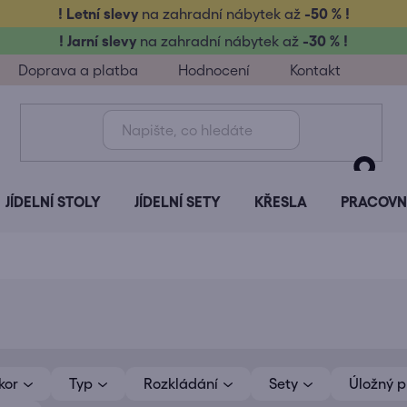
! Letní slevy
na zahradní nábytek až
-50 % !
! Jarní slevy
na zahradní nábytek až
-30 % !
Doprava a platba
Hodnocení
Kontakt
JÍDELNÍ STOLY
JÍDELNÍ SETY
KŘESLA
PRACOVNÍ
kor
Typ
Rozkládání
Sety
Úložný p