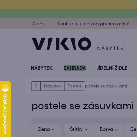
Přejít
na
obsah
O nás
Kvalita je u nás na prvním místě
NÁBYTEK
ZAHRADA
JÍDELNÍ ŽIDLE
Domů
Nábytek
Postele
postele se zásuvkami
postele se zásuvkami
V
ý
Cena
Barva
De
p