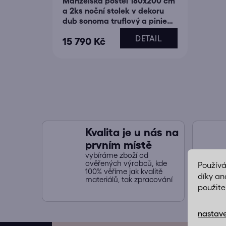
Manželská postel 180x200 cm
a 2ks noční stolek v dekoru
dub sonoma truflový a pinie
bílá TK2179
DETAIL
15 790 Kč
Kvalita je u nás na
prvním místě
vybíráme zboží od
ověřených výrobců, kde
Použív
100% věříme jak kvalitě
díky an
materiálů, tak zpracování
použite
nastave