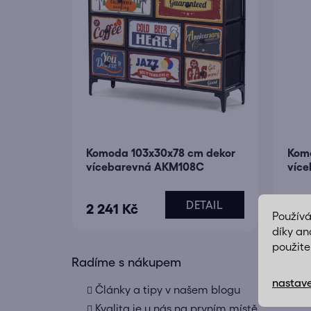
k
t
ů
Komoda 103x30x78 cm dekor
Kom
vícebarevná AKM108C
víc
DETAIL
2 241 Kč
1 16
Použív
díky an
použite
Radíme s nákupem
nastave
Články a tipy v našem blogu
Kvalita je u nás na prvním místě