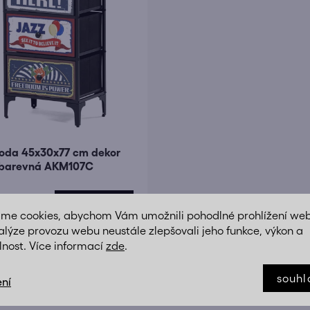
í
p
r
o
d
u
k
t
oda 45x30x77 cm dekor
ů
ebarevná AKM107C
DETAIL
1 Kč
áme cookies, abychom Vám umožnili pohodlné prohlížení we
alýze provozu webu neustále zlepšovali jeho funkce, výkon a
lnost. Více informací
zde
.
O
v
souhl
ní
l
á