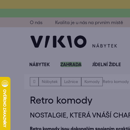
Přejít
na
obsah
O nás
Kvalita je u nás na prvním místě
NÁBYTEK
ZAHRADA
JÍDELNÍ ŽIDLE
Domů
Nábytek
Ložnice
Komody
Retro komody
Retro komody
NOSTALGIE, KTERÁ VNÁŠÍ CH
Retro komody jsou dokonalým spojením praktič