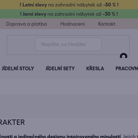
! Letní slevy
na zahradní nábytek až
-50 % !
! Jarní slevy
na zahradní nábytek až
-30 % !
Doprava a platba
Hodnocení
Kontakt
JÍDELNÍ STOLY
JÍDELNÍ SETY
KŘESLA
PRACOVNÍ
ARAKTER
nosti a jedinečného designu inspirovaného minulostí
. Jejich