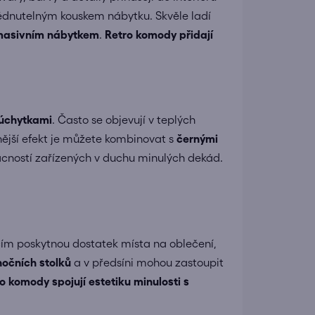
hlédnutelným kouskem nábytku. Skvěle ladí
asivním nábytkem
.
Retro komody přidají
 úchytkami
. Často se objevují v teplých
znější efekt je můžete kombinovat s
černými
mácností zařízených v duchu minulých dekád.
cím poskytnou dostatek místa na oblečení,
nočních stolků
a v předsíni mohou zastoupit
o komody spojují estetiku minulosti s