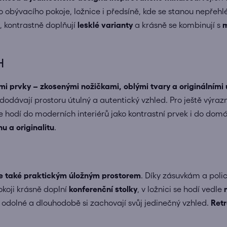
do obývacího pokoje, ložnice i předsíně, kde se stanou nepře
, kontrastně doplňují
lesklé varianty
a krásně se kombinují s
m
H
i prvky – zkosenými nožičkami, oblými tvary a originálními
 dodávají prostoru útulný a autentický vzhled. Pro ještě výra
 se hodí do moderních interiérů jako kontrastní prvek i do do
 a originalitu
.
le také praktickým úložným prostorem
. Díky zásuvkám a poli
koji krásně doplní
konferenční stolky
, v ložnici se hodí vedle
u odolné a dlouhodobě si zachovají svůj jedinečný vzhled.
Retr