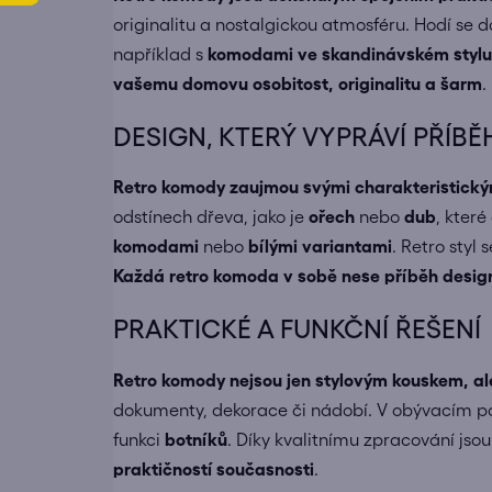
originalitu a nostalgickou atmosféru. Hodí se 
například s
komodami ve skandinávském stylu
vašemu domovu osobitost, originalitu a šarm
.
DESIGN, KTERÝ VYPRÁVÍ PŘÍBĚ
Retro komody zaujmou svými charakteristickým
odstínech dřeva, jako je
ořech
nebo
dub
, které
komodami
nebo
bílými variantami
. Retro styl
Každá retro komoda v sobě nese příběh designu
PRAKTICKÉ A FUNKČNÍ ŘEŠENÍ
Retro komody nejsou jen stylovým kouskem, a
dokumenty, dekorace či nádobí. V obývacím po
funkci
botníků
. Díky kvalitnímu zpracování jso
praktičností současnosti
.