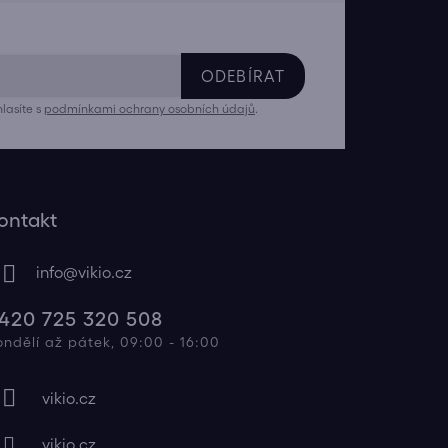
ODEBÍRAT
lasíte s
podmínkami ochrany osobních údajů
.
ontakt
info
@
vikio.cz
420 725 320 508