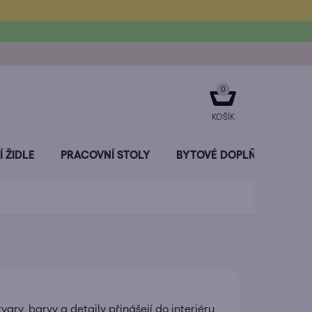
NÁKUPNÍ
KOŠÍK
 ŽIDLE
PRACOVNÍ STOLY
BYTOVÉ DOPLŇKY
SL
 tvary, barvy a detaily přinášejí do interiéru