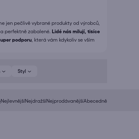
e jen pečlivě vybrané produkty od výrobců,
 a perfektně zabalené.
Lidé nás milují, tisíce
uper podporu
, která vám kdykoliv se vším
h
Styl
e
Nejlevnější
Nejdražší
Nejprodávanější
Abecedně