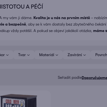
ISTOTOU A PÉČÍ
 A my vám ji dáme.
Kvalita je u nás na prvním místě
– nabízím
hle a bezpečně
, aby se k vám dostaly bez zbytečného čekání
ákup vždy potěšil. A pokud se objeví jakákoli otázka,
máme s
kor
Tvar
Materiál
Zavírání
Povrc
Doporučujem
Ř
a
z
e
n