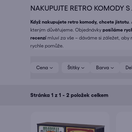
NAKUPUJTE RETRO KOMODY S J
Když nakupujete
retro komody
, chcete jistotu
.
kterým důvěřujeme. Objednávky
posíláme
ryc
recenzí
mluví za vše – dáváme si záležet, aby n
rychle pomůže.
V
ý
Cena
Barva
De
p
i
s
Stránka
1
z
1
-
2
položek celkem
p
r
o
d
u