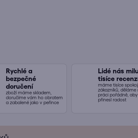
d
a
c
í
p
r
v
k
y
v
ý
Rychlé a
Lidé nás miluj
p
bezpečné
tisíce recenz
i
máme tisíce spoko
doručení
s
zákazníků, děláme 
zboží máme skladem,
práci pořádně, ab
u
doručíme vám ho obratem
přinesl radost
a zabalené jako v peřince