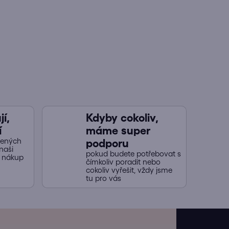
í,
Kdyby cokoliv,
í
máme super
jených
podporu
naši
pokud budete potřebovat s
y nákup
čímkoliv poradit nebo
cokoliv vyřešit, vždy jsme
tu pro vás