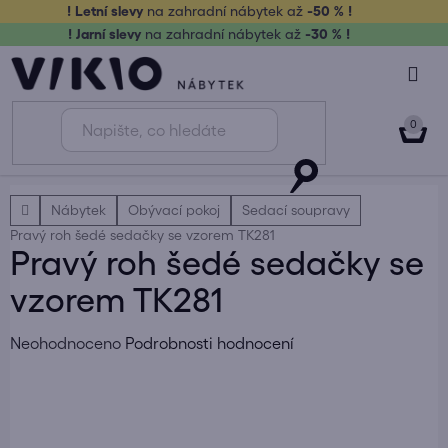
Přejít
! Letní slevy
na zahradní nábytek až
-50 % !
na
! Jarní slevy
na zahradní nábytek až
-30 % !
obsah
NÁK
KOŠ
Domů
Nábytek
Obývací pokoj
Sedací soupravy
Pravý roh šedé sedačky se vzorem TK281
Pravý roh šedé sedačky se
vzorem TK281
Průměrné
Neohodnoceno
Podrobnosti hodnocení
hodnocení
produktu
je