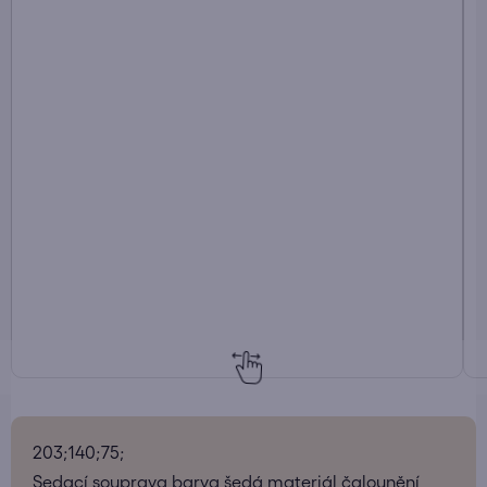
203;140;75;
Sedací souprava barva šedá materiál čalounění