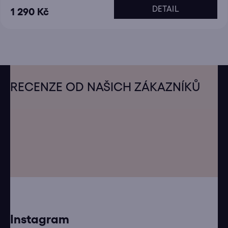
DETAIL
1 290 Kč
Z
á
RECENZE OD NAŠICH ZÁKAZNÍKŮ
p
a
t
í
Instagram