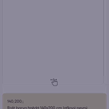
140;200;;
Rošt barva hnědá 140x200 cm laťkový pevný.