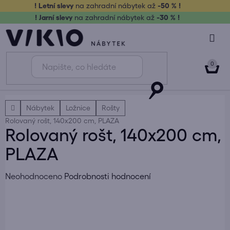
Přejít
! Letní slevy
na zahradní nábytek až
-50 % !
na
! Jarní slevy
na zahradní nábytek až
-30 % !
obsah
NÁK
KOŠ
Domů
Nábytek
Ložnice
Rošty
Rolovaný rošt, 140x200 cm, PLAZA
Rolovaný rošt, 140x200 cm,
PLAZA
Průměrné
Neohodnoceno
Podrobnosti hodnocení
hodnocení
produktu
je