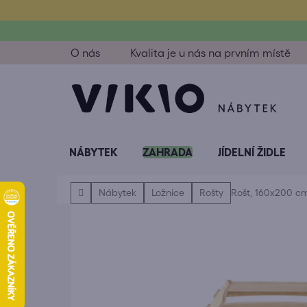
Přejít
na
obsah
O nás
Kvalita je u nás na prvním místě
NÁBYTEK
ZAHRADA
JÍDELNÍ ŽIDLE
Domů
Nábytek
Ložnice
Rošty
Rošt, 160x200 c