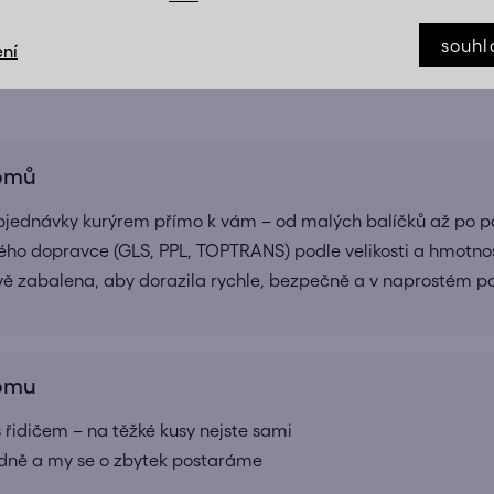
TĚŽKÉ VĚCI? MY VÁM S NIMI POMŮŽEM
souhl
ní
Doručíme až domů, bez starostí, tam kam potřebujete
domů
bjednávky kurýrem přímo k vám – od malých balíčků až po pa
ho dopravce (GLS, PPL, TOPTRANS) podle velikosti a hmotnos
ivě zabalena, aby dorazila rychle, bezpečně a v naprostém 
domu
 řidičem – na těžké kusy nejste sami
adně a my se o zbytek postaráme