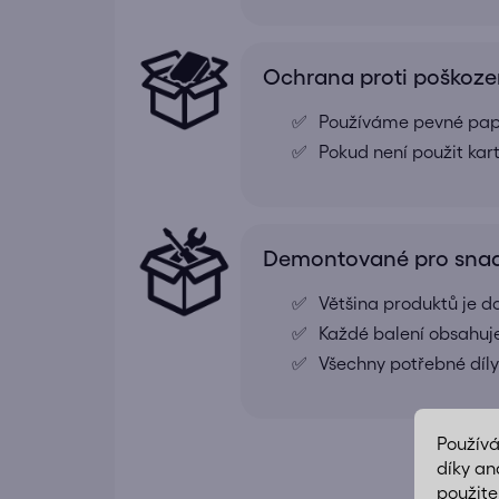
Ochrana proti poškoze
Používáme pevné papír
Pokud není použit kar
Demontované pro snad
Většina produktů je
Každé balení obsahuj
Všechny potřebné díly
Použív
díky an
použite