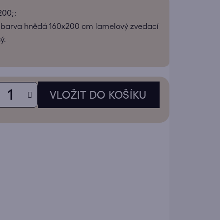
tu
200;;
 barva hnědá 160x200 cm lamelový zvedací
ý.
ek.