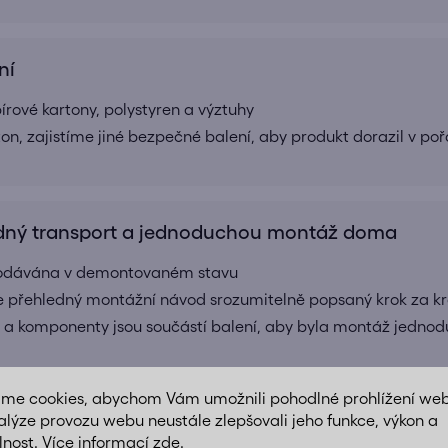
ní
ové kartony, polystyren a výztuhy
ton, zajistíme jiné bezpečné balení, aby produkt dorazil v po
ný transport a jednoduchou montáž doma
 dodávána v demontovaném stavu
e přehledný montážní návod srozumitelně popsaný krok za k
 a komponenty jsou součástí balení, aby byla montáž jednod
áme cookies, abychom Vám umožnili pohodlné prohlížení we
alýze provozu webu neustále zlepšovali jeho funkce, výkon a
lnost. Více informací
zde
.