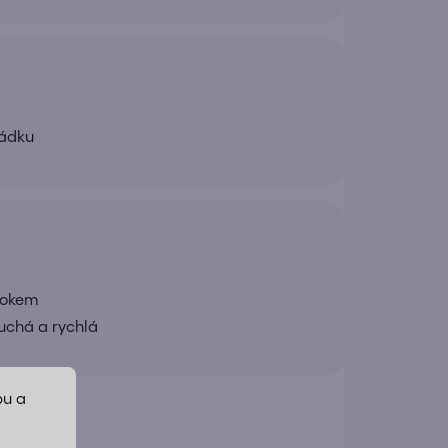
řádku
rokem
uchá a rychlá
bu a