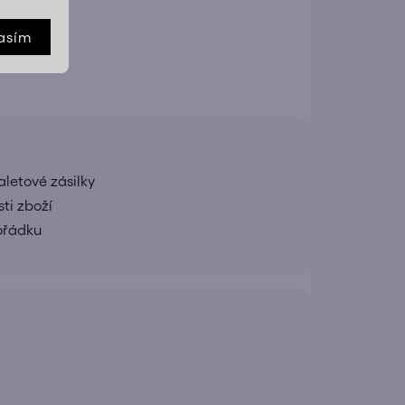
E
asím
letové zásilky
ti zboží
pořádku