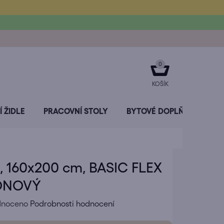
NÁKUPNÍ
KOŠÍK
 ŽIDLE
PRACOVNÍ STOLY
BYTOVÉ DOPLŇKY
SL
, 160x200 cm, BASIC FLEX
ÓNOVÝ
né
dnoceno
Podrobnosti hodnocení
ení