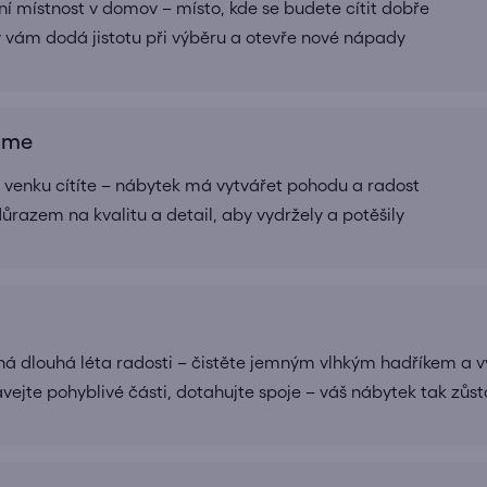
í místnost v domov – místo, kde se budete cítit dobře
rý vám dodá jistotu při výběru a otevře nové nápady
ráme
 i venku cítíte – nábytek má vytvářet pohodu a radost
ůrazem na kvalitu a detail, aby vydržely a potěšily
 dlouhá léta radosti – čistěte jemným vlhkým hadříkem a v
vejte pohyblivé části, dotahujte spoje – váš nábytek tak zůst