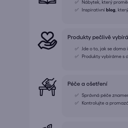
Nábytek, který proměn
Inspirativní
blog
, kte
Produkty pečlivě vybí
Jde o to, jak se doma
Produkty vybíráme s d
Péče a ošetření
Správná péče znamená
Kontrolujte a promazá