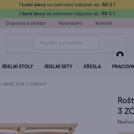
! Letní slevy
na zahradní nábytek až
-50 % !
! Jarní slevy
na zahradní nábytek až
-30 % !
Doprava a platba
Hodnocení
Kontakt
JÍDELNÍ STOLY
JÍDELNÍ SETY
KŘESLA
PRACOVNÍ
m, BASIC FLEX 3 ZÓNOVÝ
Rošt
3 Z
Průměr
Neoho
hodnoc