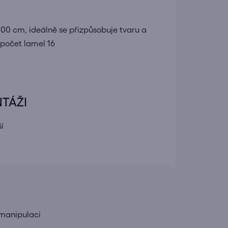
200 cm, ideálně se přizpůsobuje tvaru a
 počet lamel 16
NTÁŽI
í
 manipulaci