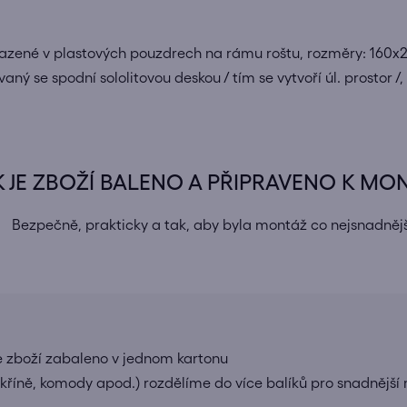
osazené v plastových pouzdrech na rámu roštu, rozměry: 160x
ý se spodní sololitovou deskou / tím se vytvoří úl. prostor /,
K JE ZBOŽÍ BALENO A PŘIPRAVENO K MO
Bezpečně, prakticky a tak, aby byla montáž co nejsnadnějš
e zboží zabaleno v jednom kartonu
 skříně, komody apod.) rozdělíme do více balíků pro snadnější