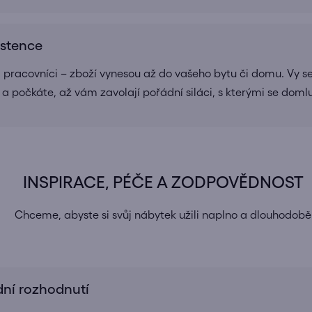
istence
a pracovníci – zboží vynesou až do vašeho bytu či domu. Vy se
 a počkáte, až vám zavolají pořádní siláci, s kterými se doml
INSPIRACE, PÉČE A ZODPOVĚDNOST
Chceme, abyste si svůj nábytek užili naplno a dlouhodobě
dní rozhodnutí