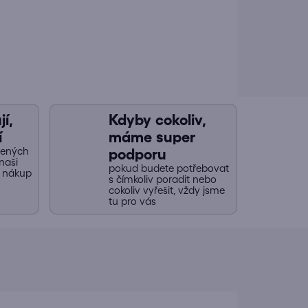
í,
Kdyby cokoliv,
í
máme super
jených
podporu
naši
pokud budete potřebovat
y nákup
s čímkoliv poradit nebo
cokoliv vyřešit, vždy jsme
tu pro vás