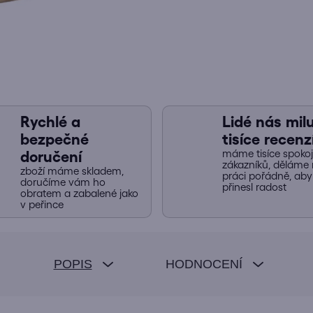
Rychlé a
Lidé nás miluj
bezpečné
tisíce recenz
máme tisíce spoko
doručení
zákazníků, děláme 
zboží máme skladem,
práci pořádně, ab
doručíme vám ho
přinesl radost
obratem a zabalené jako
v peřince
POPIS
HODNOCENÍ