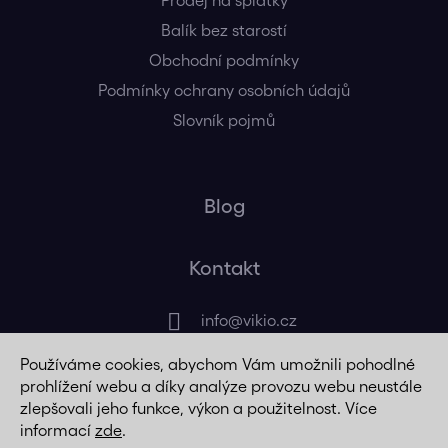
Prodej na splátky
Balík bez starostí
Obchodní podmínky
Podmínky ochrany osobních údajů
Slovník pojmů
Blog
Kontakt
info
@
vikio.cz
Používáme cookies, abychom Vám umožnili pohodlné
+420 725 320 508
prohlížení webu a díky analýze provozu webu neustále
zlepšovali jeho funkce, výkon a použitelnost. Více
informací
zde
.