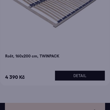
Rošt, 160x200 cm, TWINPACK
DETAIL
4 390 Kč
Z