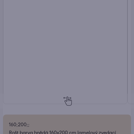
160;200;;
Rošt barva hnědá 160x200 cm lamelový zvedací