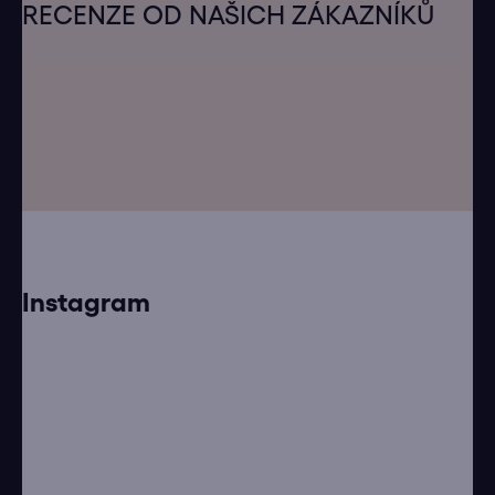
á
RECENZE OD NAŠICH ZÁKAZNÍKŮ
p
a
t
í
Instagram