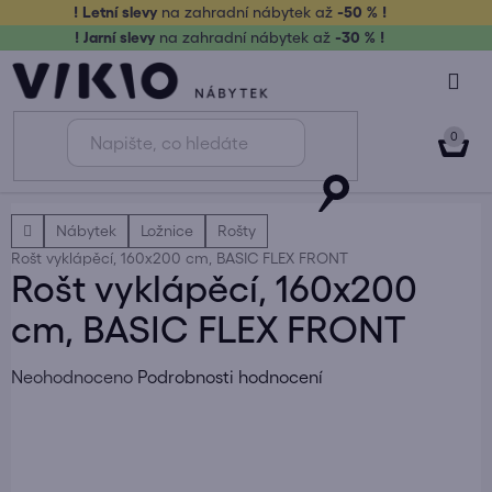
Přejít
! Letní slevy
na zahradní nábytek až
-50 % !
na
! Jarní slevy
na zahradní nábytek až
-30 % !
obsah
NÁK
KOŠ
Domů
Nábytek
Ložnice
Rošty
Rošt vyklápěcí, 160x200 cm, BASIC FLEX FRONT
Rošt vyklápěcí, 160x200
cm, BASIC FLEX FRONT
Průměrné
Neohodnoceno
Podrobnosti hodnocení
hodnocení
produktu
je