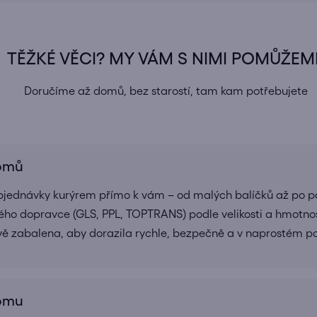
TĚŽKÉ VĚCI? MY VÁM S NIMI POMŮŽEM
Doručíme až domů, bez starostí, tam kam potřebujete
domů
bjednávky kurýrem přímo k vám – od malých balíčků až po pa
ho dopravce (GLS, PPL, TOPTRANS) podle velikosti a hmotnos
ivě zabalena, aby dorazila rychle, bezpečně a v naprostém 
domu