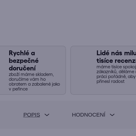
Rychlé a
Lidé nás miluj
bezpečné
tisíce recenz
máme tisíce spoko
doručení
zákazníků, děláme 
zboží máme skladem,
práci pořádně, ab
doručíme vám ho
přinesl radost
obratem a zabalené jako
v peřince
POPIS
HODNOCENÍ