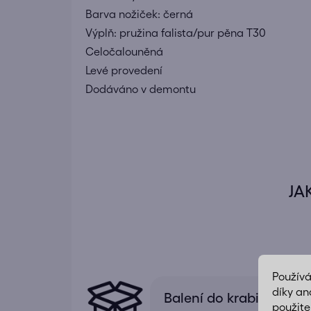
Barva nožiček: černá
Výplň: pružina falista/pur pěna T30
Celočalouněná
Levé provedení
Dodáváno v demontu
JA
Použív
díky an
Balení do krabic
použite