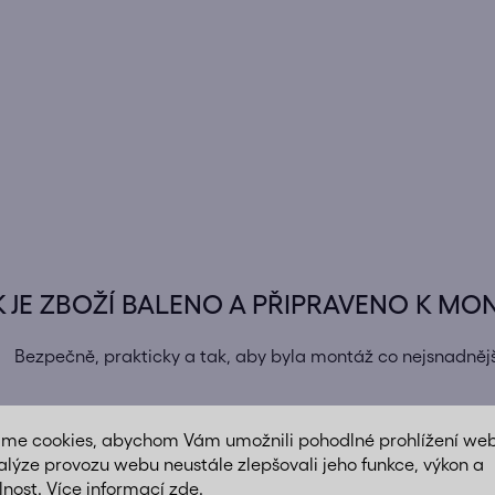
K JE ZBOŽÍ BALENO A PŘIPRAVENO K MO
Bezpečně, prakticky a tak, aby byla montáž co nejsnadnějš
áme cookies, abychom Vám umožnili pohodlné prohlížení we
alýze provozu webu neustále zlepšovali jeho funkce, výkon a
lnost. Více informací
zde
.