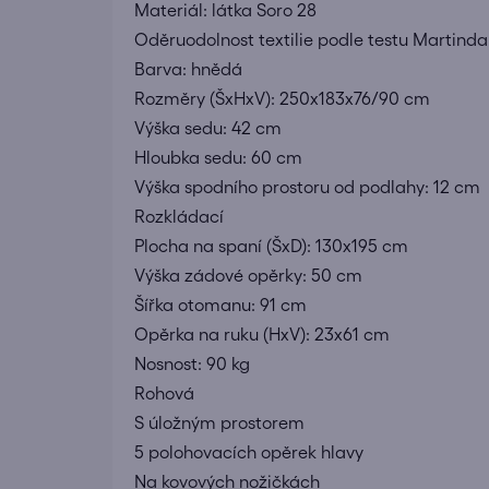
Materiál: látka Soro 28
Oděruodolnost textilie podle testu Martind
Barva: hnědá
Rozměry (ŠxHxV): 250x183x76/90 cm
Výška sedu: 42 cm
Hloubka sedu: 60 cm
Výška spodního prostoru od podlahy: 12 cm
Rozkládací
Plocha na spaní (ŠxD): 130x195 cm
Výška zádové opěrky: 50 cm
Šířka otomanu: 91 cm
Opěrka na ruku (HxV): 23x61 cm
Nosnost: 90 kg
Rohová
S úložným prostorem
5 polohovacích opěrek hlavy
Na kovových nožičkách