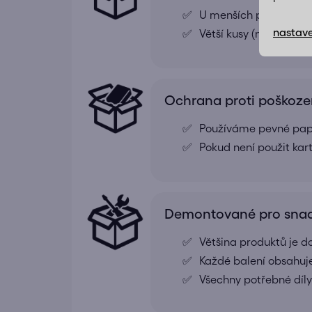
U menších produktů j
nastave
Větší kusy (například
Ochrana proti poškoze
Používáme pevné papír
Pokud není použit kar
Demontované pro snad
Většina produktů je
Každé balení obsahuj
Všechny potřebné díly