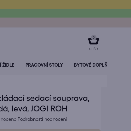
NÁKUPNÍ
KOŠÍK
 ŽIDLE
PRACOVNÍ STOLY
BYTOVÉ DOPLŇKY
SL
ládací sedací souprava,
á, levá, JOGI ROH
né
dnoceno
Podrobnosti hodnocení
ení