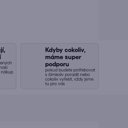
í,
Kdyby cokoliv,
í
máme super
jených
podporu
naši
pokud budete potřebovat
y nákup
s čímkoliv poradit nebo
cokoliv vyřešit, vždy jsme
tu pro vás