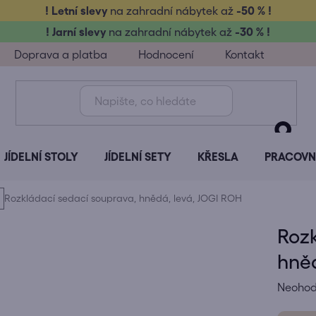
! Letní slevy
na zahradní nábytek až
-50 % !
! Jarní slevy
na zahradní nábytek až
-30 % !
Doprava a platba
Hodnocení
Kontakt
JÍDELNÍ STOLY
JÍDELNÍ SETY
KŘESLA
PRACOVNÍ
Rozkládací sedací souprava, hnědá, levá, JOGI ROH
Rozk
hněd
Průměr
Neoho
hodnoc