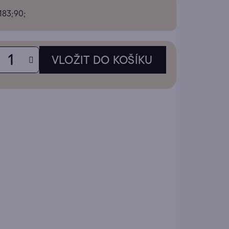
tu
183;90;
ek.