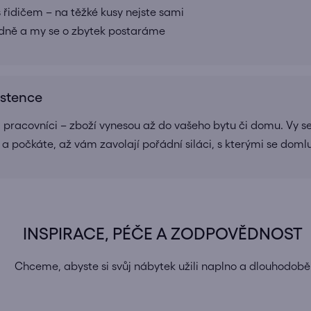
 řidičem – na těžké kusy nejste sami
adně a my se o zbytek postaráme
istence
a pracovníci – zboží vynesou až do vašeho bytu či domu. Vy se
 a počkáte, až vám zavolají pořádní siláci, s kterými se doml
INSPIRACE, PÉČE A ZODPOVĚDNOST
Chceme, abyste si svůj nábytek užili naplno a dlouhodobě