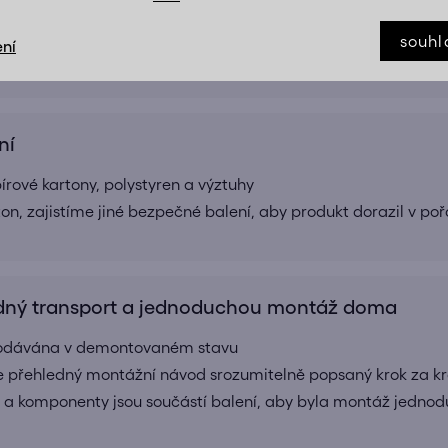
e zboží zabaleno v jednom kartonu
souhl
ní
 skříně, komody apod.) rozdělíme do více balíků pro snadnější
ní
ové kartony, polystyren a výztuhy
ton, zajistíme jiné bezpečné balení, aby produkt dorazil v po
ný transport a jednoduchou montáž doma
 dodávána v demontovaném stavu
e přehledný montážní návod srozumitelně popsaný krok za k
 a komponenty jsou součástí balení, aby byla montáž jednod