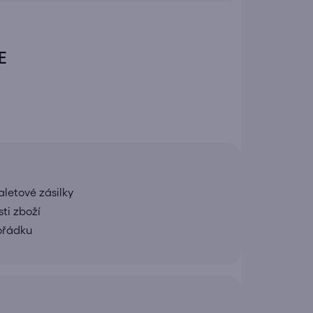
E
letové zásilky
ti zboží
pořádku