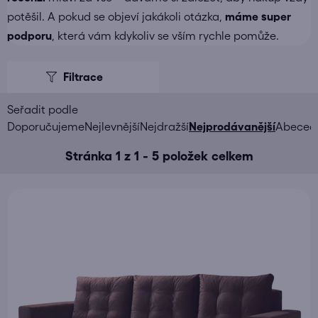
potěšil. A pokud se objeví jakákoli otázka,
máme super
podporu
, která vám kdykoliv se vším rychle pomůže.
V
ý
p
i
Ř
Doporučujeme
Nejlevnější
Nejdražší
Nejprodávanější
Abeced
s
a
Stránka
1
z
1
-
5
položek celkem
p
z
r
e
o
n
d
í
u
p
k
r
t
o
ů
d
u