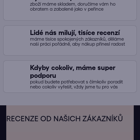
zboží máme skladem, doručíme vám ho
obratem a zabalené jako v peřince
Lidé nás milují, tisíce recenzí
máme tisíce spokojených zákazníků, děláme
naši práci pořádně, aby nákup přinesl radost
Kdyby cokoliv, máme super
podporu
pokud budete potřebovat s čímkoliv poradit
nebo cokoliv vyřešit, vždy jsme tu pro vás
Z
á
RECENZE OD NAŠICH ZÁKAZNÍKŮ
p
a