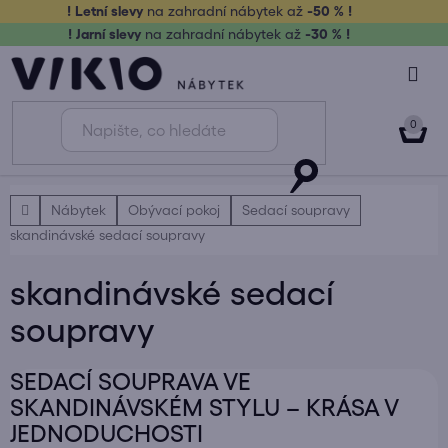
Přejít
! Letní slevy
na zahradní nábytek až
-50 % !
na
! Jarní slevy
na zahradní nábytek až
-30 % !
obsah
NÁK
KOŠ
Domů
Nábytek
Obývací pokoj
Sedací soupravy
skandinávské sedací soupravy
skandinávské sedací
soupravy
SEDACÍ SOUPRAVA VE
SKANDINÁVSKÉM STYLU – KRÁSA V
JEDNODUCHOSTI