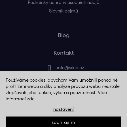
Podmínky ochrany osobních údajů
Slovník pojmů
Blog
Kontakt
info
@
vikio.cz
Používáme cookies, abychom Vám umožnili pohodlné
+420 725 320 508
prohlížení webu a díky analýze provozu webu neustále
zlepšovali jeho funkce, výkon a použitelnost. Více
informací
zde
.
nastavení
Vytvořil Shoptet
souhlasím
© 2008 -
2026
vikio.cz. Všechna práva vyhrazena.