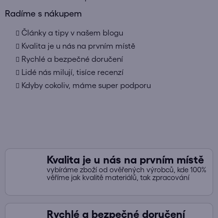
O
v
Radíme s nákupem
l
Články a tipy v našem blogu
á
d
Kvalita je u nás na prvním místě
a
Rychlé a bezpečné doručení
c
Lidé nás milují, tisíce recenzí
í
Kdyby cokoliv, máme super podporu
p
r
v
k
y
v
ý
Kvalita je u nás na prvním místě
p
vybíráme zboží od ověřených výrobců, kde 100%
i
věříme jak kvalitě materiálů, tak zpracování
s
u
Rychlé a bezpečné doručení