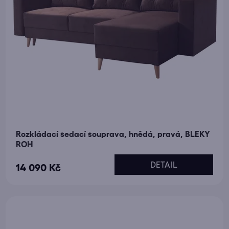
k
t
ů
Rozkládací sedací souprava, hnědá, pravá, BLEKY
ROH
DETAIL
14 090 Kč