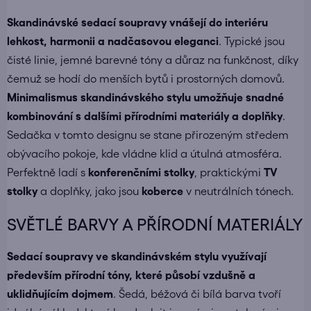
Skandinávské sedací soupravy vnášejí do interiéru
lehkost, harmonii a nadčasovou eleganci
. Typické jsou
čisté linie, jemné barevné tóny a důraz na funkčnost, díky
čemuž se hodí do menších bytů i prostorných domovů.
Minimalismus skandinávského stylu umožňuje snadné
kombinování s dalšími přírodními materiály a doplňky
.
Sedačka v tomto designu se stane přirozeným středem
obývacího pokoje, kde vládne klid a útulná atmosféra.
Perfektně ladí s
konferenčními stolky
, praktickými
TV
stolky
a doplňky, jako jsou
koberce
v neutrálních tónech.
SVĚTLÉ BARVY A PŘÍRODNÍ MATERIÁLY
Sedací soupravy ve skandinávském stylu využívají
především přírodní tóny, které působí vzdušně a
uklidňujícím dojmem
. Šedá, béžová či bílá barva tvoří