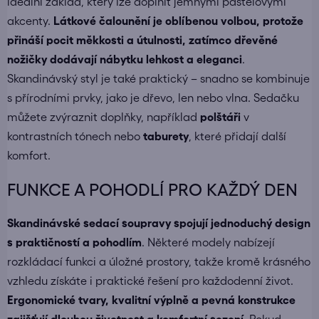
ideální základ, který lze doplnit jemnými pastelovými
akcenty.
Látkové čalounění je oblíbenou volbou, protože
přináší pocit měkkosti a útulnosti, zatímco dřevěné
nožičky dodávají nábytku lehkost a eleganci
.
Skandinávský styl je také praktický – snadno se kombinuje
s přírodními prvky, jako je dřevo, len nebo vlna. Sedačku
můžete zvýraznit doplňky, například
polštáři
v
kontrastních tónech nebo
taburety
, které přidají další
komfort.
FUNKCE A POHODLÍ PRO KAŽDÝ DEN
Skandinávské sedací soupravy spojují jednoduchý design
s praktičností a pohodlím
. Některé modely nabízejí
rozkládací funkci a úložné prostory, takže kromě krásného
vzhledu získáte i praktické řešení pro každodenní život.
Ergonomické tvary, kvalitní výplně a pevná konstrukce