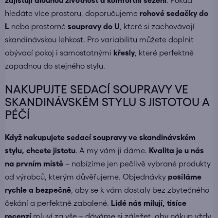
zajišťují dlouhou životnost a komfortní sezení
. Pokud
hledáte více prostoru, doporučujeme
rohové sedačky do
L
nebo prostorné
soupravy do U
, které si zachovávají
skandinávskou lehkost. Pro variabilitu můžete doplnit
obývací pokoj i samostatnými
křesly
, které perfektně
zapadnou do stejného stylu.
NAKUPUJTE SEDACÍ SOUPRAVY VE
SKANDINÁVSKÉM STYLU S JISTOTOU A
PÉČÍ
Když nakupujete
sedací soupravy ve skandinávském
stylu
, chcete jistotu
. A my vám ji dáme.
Kvalita je u nás
na prvním místě
– nabízíme jen pečlivě vybrané produkty
od výrobců, kterým důvěřujeme. Objednávky
posíláme
rychle a bezpečně
, aby se k vám dostaly bez zbytečného
čekání a perfektně zabalené.
Lidé nás milují, tisíce
recenzí
mluví za vše – dáváme si záležet, aby nákup vždy