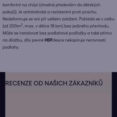
komfortní na chůzi (vhodná především do dětských
pokojů). Je antistatická a rezistentní proti prachu.
Nedeformuje se ani při velkém zatížení. Pokládá se v celku
2
(až 200m
, max. v délce 18 bm) bez jediného přechodu.
Může se instalovat bez podlahové podložky a také přímo
na dlažbu, díly pevné
HDF
desce nekopíruje nerovnosti
podlahy.
Z
á
RECENZE OD NAŠICH ZÁKAZNÍKŮ
p
a
t
í