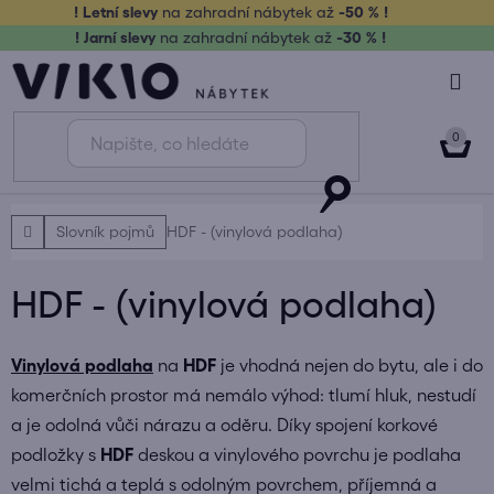
Přejít
! Letní slevy
na zahradní nábytek až
-50 % !
na
! Jarní slevy
na zahradní nábytek až
-30 % !
obsah
NÁK
KOŠ
Domů
Slovník pojmů
HDF - (vinylová podlaha)
HDF - (vinylová podlaha)
Vinylová podlaha
na
HDF
je vhodná nejen do bytu, ale i do
komerčních prostor má nemálo výhod: tlumí hluk, nestudí
a je odolná vůči nárazu a oděru. Díky spojení korkové
podložky s
HDF
deskou a vinylového povrchu je podlaha
velmi tichá a teplá s odolným povrchem, příjemná a