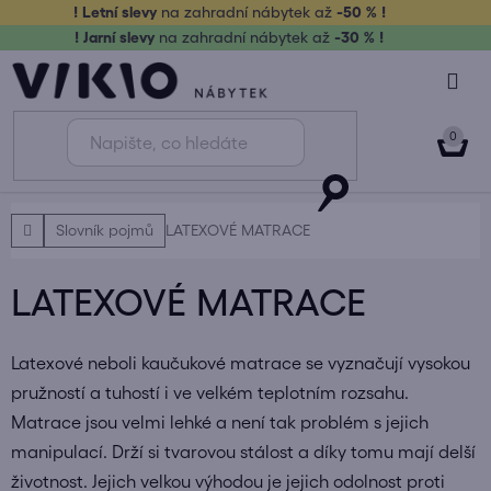
Přejít
! Letní slevy
na zahradní nábytek až
-50 % !
na
! Jarní slevy
na zahradní nábytek až
-30 % !
obsah
NÁK
KOŠ
Domů
Slovník pojmů
LATEXOVÉ MATRACE
LATEXOVÉ MATRACE
Latexové neboli kaučukové matrace se vyznačují vysokou
pružností a tuhostí i ve velkém teplotním rozsahu.
Matrace jsou velmi lehké a není tak problém s jejich
manipulací. Drží si tvarovou stálost a díky tomu mají delší
životnost. Jejich velkou výhodou je jejich odolnost proti