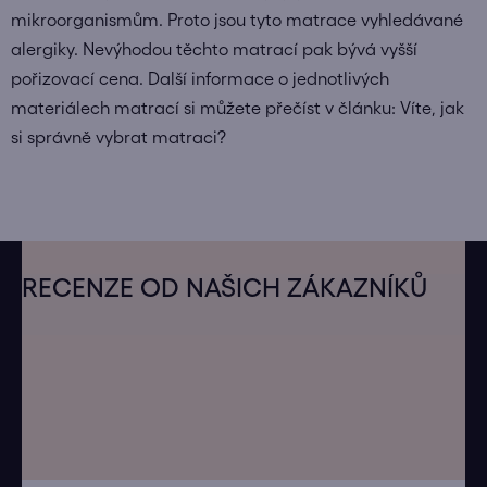
mikroorganismům. Proto jsou tyto matrace vyhledávané
alergiky. Nevýhodou těchto matrací pak bývá vyšší
pořizovací cena. Další informace o jednotlivých
materiálech matrací si můžete přečíst v článku:
Víte, jak
si správně vybrat matraci?
Z
á
RECENZE OD NAŠICH ZÁKAZNÍKŮ
p
a
t
í