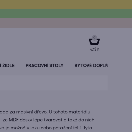
NÁKUPNÍ
KOŠÍK
 ŽIDLE
PRACOVNÍ STOLY
BYTOVÉ DOPLŇKY
SL
ada za masivní dřevo. U tohoto materiálu
 lze MDF desky lépe tvarovat a také do nich
a je možná v laku nebo potažení fólií. Tyto