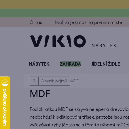
Přejít
na
obsah
O nás
Kvalita je u nás na prvním místě
NÁBYTEK
ZAHRADA
JÍDELNÍ ŽIDLE
Domů
Slovník pojmů
MDF
MDF
Pod zkratkou MDF se skrývá nelepená dřevovlá
nedochází k odštipování třísek, protože jsou r
vyřezávat rýhy (často se s těmito rýhami můžete