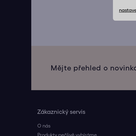
nastave
Mějte přehled o novink
Zákaznický servis
O nás
Produkty pečlivě vybíráme