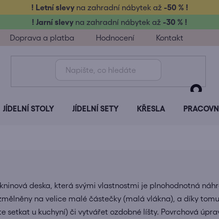
! Letní slevy
na zahradní nábytek až
-50 % !
! Jarní slevy
na zahradní nábytek až
-30 % !
Doprava a platba
Hodnocení
Kontakt
JÍDELNÍ STOLY
JÍDELNÍ SETY
KŘESLA
PRACOVNÍ
kninová deska, která svými vlastnostmi je plnohodnotná náhr
ozmělněny na velice malé částečky (malá vlákna), a díky tomu
 setkat u kuchyní) či vytvářet ozdobné líšty. Povrchová úprav