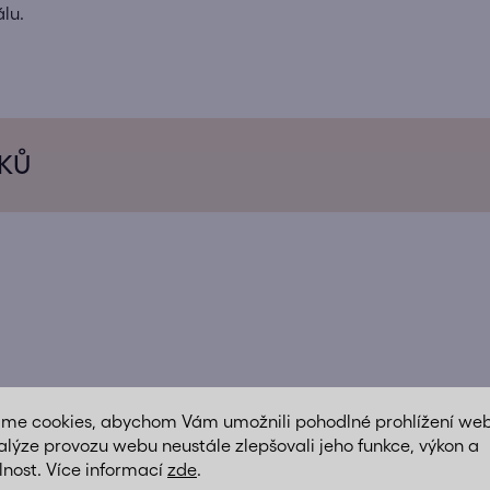
álu.
ÍKŮ
áme cookies, abychom Vám umožnili pohodlné prohlížení we
alýze provozu webu neustále zlepšovali jeho funkce, výkon a
lnost. Více informací
zde
.