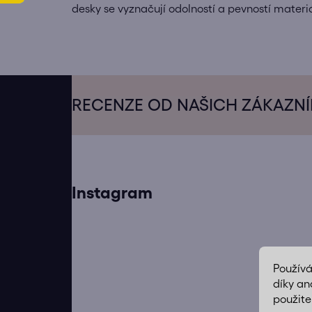
desky se vyznačují odolností a pevností materi
Z
á
RECENZE OD NAŠICH ZÁKAZN
p
a
t
í
Instagram
Použív
díky an
použite