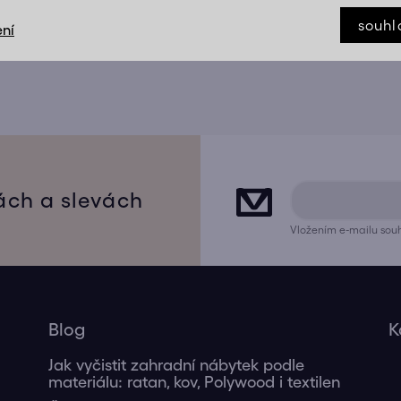
souhl
ní
ách a slevách
Vložením e-mailu souh
Blog
K
Jak vyčistit zahradní nábytek podle
materiálu: ratan, kov, Polywood i textilen