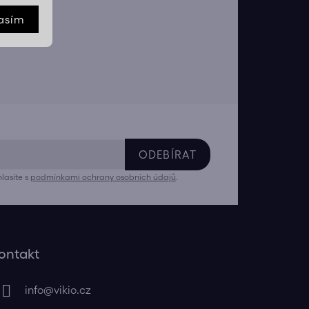
asím
ODEBÍRAT
lasíte s
podmínkami ochrany osobních údajů
.
ontakt
info
@
vikio.cz