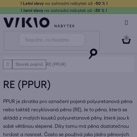
Přejít
! Letní slevy
na zahradní nábytek až
-50 % !
na
! Jarní slevy
na zahradní nábytek až
-30 % !
obsah
NÁK
KOŠ
Domů
Slovník pojmů
RE (PPUR)
RE (PPUR)
PPUR je zkratka pro označení pojená polyuretanová pěna
nebo taktéž recyklovaná pěna (RE). Je to pěna, která se
skládá z malých kousků polyuretanové pěny, které jsou k
sobě většinou slepené. Díky tomu má pěna dostatečnou
tvrdost a nosnost. Často se používá jako jádro pěnových