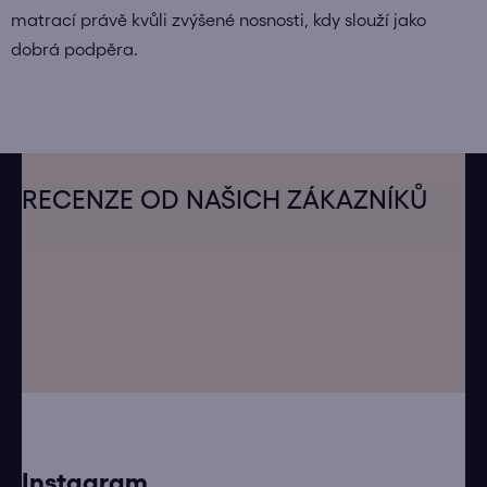
matrací právě kvůli zvýšené nosnosti, kdy slouží jako
dobrá podpěra.
Z
á
RECENZE OD NAŠICH ZÁKAZNÍKŮ
p
a
t
í
Instagram