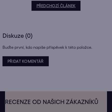
PŘEDCHOZÍ ČLÁNEK
Diskuze (0)
Buďte první, kdo napíše příspěvek k této položce.
PŘIDAT KOMENTÁŘ
Z
á
RECENZE OD NAŠICH ZÁKAZNÍKŮ
p