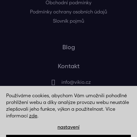
Obchodní podmínky
Podmínky ochrany osobních údajů
Slovník pojmů
Blog
Kontakt
info
@
vikio.cz
Používáme cookies, abychom Vám umožnili pohodlné
+420 725 320 508
prohlížení webu a díky analýze provozu webu neustále
zlepšovali jeho funkce, výkon a použitelnost. Více
informací
zde
.
nastavení