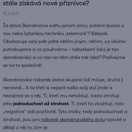
stále získává nové příznivce?
15.5.2017
Že dává Skandinávie světu jenom zimu, polární slunce a
noc nebo lyžařskou techniku „telemark“? Kdepak.
Obohacuje celý svět ještě něčím jiným, něčím, co všichni
potřebujeme a co používáme – nábytkem! Jaký je ten
skandinávský a co nás na něm stále tak láká? Podívejme
se na to společně!
Skandinávský nábytek jedna skupina lidí miluje, druhá ji
nenávidí… A ta třetí si nejspíš našla svůj styl jinde a
nezajímá se o něj. Ti, kteří mu neholdují, často zmiňují
jeho
jednoduchost až strohost
. Ti, kteří ho zbožňují, tato
„negativa“ vidí pozitivně. Tyto znaky, tedy jednoduchost a
strohost, jsou pro
nábytek skandinávského stylu
typické a
dělají z něj to, čím je.