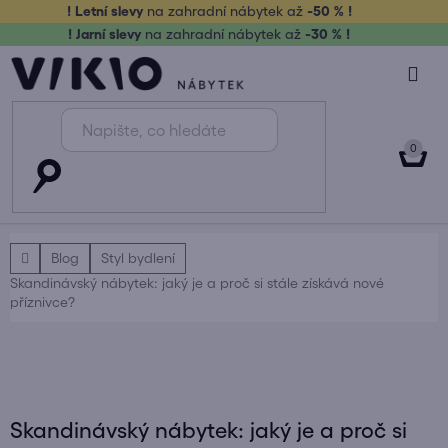
Přejít
! Letní slevy
na zahradní nábytek až
-50 % !
na
! Jarní slevy
na zahradní nábytek až
-30 % !
obsah
NÁK
KOŠ
Domů
Blog
Styl bydlení
Skandinávský nábytek: jaký je a proč si stále získává nové
příznivce?
Skandinávský nábytek: jaký je a proč si