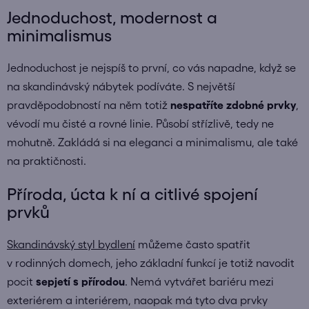
Jednoduchost, modernost a
minimalismus
Jednoduchost je nejspíš to první, co vás napadne, když se
na skandinávský nábytek podíváte. S největší
pravděpodobností na něm totiž
nespatříte zdobné prvky
,
vévodí mu čisté a rovné linie. Působí střízlivě, tedy ne
mohutně. Zakládá si na eleganci a minimalismu, ale také
na praktičnosti.
Příroda, úcta k ní a citlivé spojení
prvků
Skandinávský styl bydlení
můžeme často spatřit
v rodinných domech, jeho základní funkcí je totiž navodit
pocit
sepjetí s přírodou
. Nemá vytvářet bariéru mezi
exteriérem a interiérem, naopak má tyto dva prvky