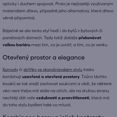
opticky i duchem spojovat. Proto je nejčastěji využívaným
materiálem dřevo, případně jeho alternativa, která dřevo
věrně připomíná.
Báječně se ale tento styl hodí i do bytů v bytových či
panelových domech. Tady totiž dokáže
překonávat
velkou bariéru
mezi tím, co je uvnitř, a tím, co je venku.
Otevřený prostor a elegance
Komody
či
skříňky ve skandinávském stylu
často
kombinují
uzavřené a otevřené prostory
. Tvůrci těchto
kousků se tak snaží zachovat soukromí a vědí, že některé
věci není třeba mít stále na očích, ale na druhou stranu
nechtějí dát vale
vzdušnosti a prosvětlenosti
, která má
do toho stylu bydlení také co mluvit.