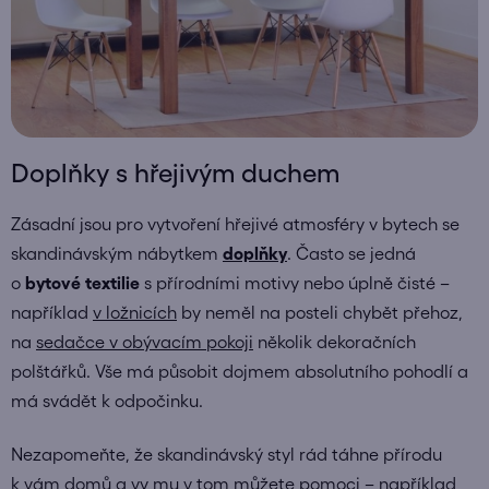
Doplňky s hřejivým duchem
Zásadní jsou pro vytvoření hřejivé atmosféry v bytech se
skandinávským nábytkem
doplňky
. Často se jedná
o
bytové textilie
s přírodními motivy nebo úplně čisté –
například
v ložnicích
by neměl na posteli chybět přehoz,
na
sedačce v obývacím pokoji
několik dekoračních
polštářků. Vše má působit dojmem absolutního pohodlí a
má svádět k odpočinku.
Nezapomeňte, že skandinávský styl rád táhne přírodu
k vám domů a vy mu v tom můžete pomoci – například